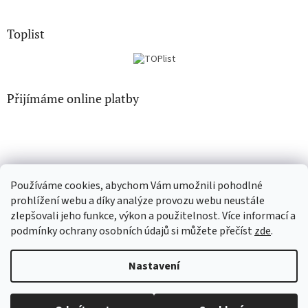
Toplist
Přijímáme online platby
Používáme cookies, abychom Vám umožnili pohodlné
CD-hudba.cz
EN-filmy.cz
prohlížení webu a díky analýze provozu webu neustále
zlepšovali jeho funkce, výkon a použitelnost. Více informací a
podmínky ochrany osobních údajů si můžete přečíst
zde
.
Vytvořil Shoptet
Nastavení
Copyright 2026
CD-Soundtrack.cz
. Všechna práva vyhrazena.