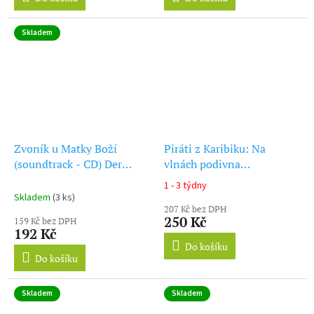
Skladem
Zvoník u Matky Boží
Piráti z Karibiku: Na
(soundtrack - CD) Der
vlnách podivna
Glockner von Notre Dame
(soundtrack - CD) Pirates
1 - 3 týdny
Průměrné
of the Caribbean: On
Skladem
(3 ks)
hodnocení
Stranger Tides
207 Kč bez DPH
produktu
250 Kč
159 Kč bez DPH
je
192 Kč
5,0
Do košíku
z
Do košíku
5
hvězdiček.
Skladem
Skladem