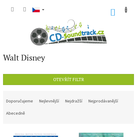
Přejít
na
NÁKU
obsah
KOŠÍK
Walt Disney
OTEVŘÍT FILTR
Ř
a
Doporučujeme
Nejlevnější
Nejdražší
Nejprodávanější
z
e
Abecedně
n
í
V
p