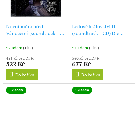
Noční můra před
Ledové království II
Vánocemi (soundtrack - 2
(soundtrack - CD) Die
CD) The Nightmare Before
Eiskönigin II (Special
Christmas
Geschenk Edition)
Skladem
(1 ks)
Skladem
(1 ks)
431 Kč bez DPH
560 Kč bez DPH
522 Kč
677 Kč
Do košíku
Do košíku
Skladem
Skladem