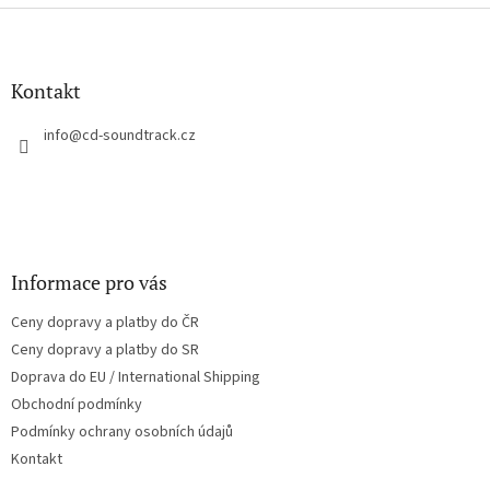
l
Z
á
á
d
p
a
a
Kontakt
c
t
í
í
info
@
cd-soundtrack.cz
p
r
v
k
y
v
ý
Informace pro vás
p
i
Ceny dopravy a platby do ČR
s
u
Ceny dopravy a platby do SR
Doprava do EU / International Shipping
Obchodní podmínky
Podmínky ochrany osobních údajů
Kontakt