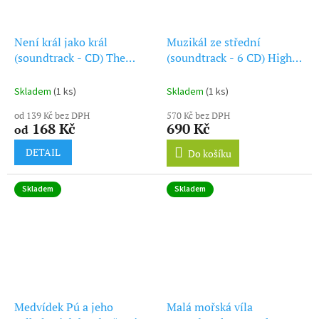
Není král jako král
Muzikál ze střední
(soundtrack - CD) The
(soundtrack - 6 CD) High
Emperors New Groove
School Musical Hits
Collection
Skladem
(1 ks)
Skladem
(1 ks)
od 139 Kč bez DPH
570 Kč bez DPH
168 Kč
690 Kč
od
DETAIL
Do košíku
Skladem
Skladem
Medvídek Pú a jeho
Malá mořská víla