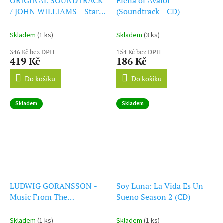
ORIGINAL SOUNDTRACK
Elena of Avalor
/ JOHN WILLIAMS - Star
(Soundtrack - CD)
Wars: Episode VIII - The
Last Jedi (CD)
Skladem
(1 ks)
Skladem
(3 ks)
346 Kč bez DPH
154 Kč bez DPH
419 Kč
186 Kč
Do košíku
Do košíku
Skladem
Skladem
LUDWIG GORANSSON -
Soy Luna: La Vida Es Un
Music From The
Sueno Season 2 (CD)
Mandalorian - Season 1
(Picture Disc) (LP)
Skladem
(1 ks)
Skladem
(1 ks)