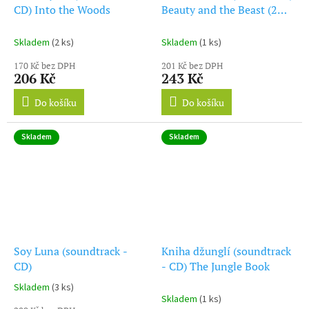
CD) Into the Woods
Beauty and the Beast (2
CD)
Skladem
(2 ks)
Skladem
(1 ks)
170 Kč bez DPH
201 Kč bez DPH
206 Kč
243 Kč
Do košíku
Do košíku
Skladem
Skladem
Soy Luna (soundtrack -
Kniha džunglí (soundtrack
CD)
- CD) The Jungle Book
Skladem
(3 ks)
Průměrné
Skladem
(1 ks)
hodnocení