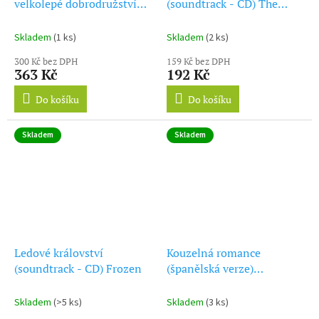
velkolepé dobrodružství
(soundtrack - CD) The
(soundtrack - CD) Poohs
Little Mermaid Greatest
Grand Adventure: The
Hits
Skladem
(1 ks)
Skladem
(2 ks)
Search For Christopher
300 Kč bez DPH
159 Kč bez DPH
Robin
363 Kč
192 Kč
Do košíku
Do košíku
Skladem
Skladem
Ledové království
Kouzelná romance
(soundtrack - CD) Frozen
(španělská verze)
(soundtrack - CD)
Encantada - Enchanted
Skladem
(>5 ks)
Skladem
(3 ks)