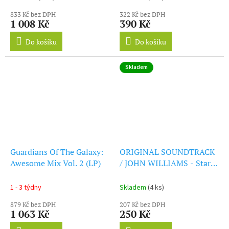
833 Kč bez DPH
322 Kč bez DPH
1 008 Kč
390 Kč
Do košíku
Do košíku
Skladem
Guardians Of The Galaxy:
ORIGINAL SOUNDTRACK
Awesome Mix Vol. 2 (LP)
/ JOHN WILLIAMS - Star
Wars: Episode I - The
Phantom Menace (CD)
1 - 3 týdny
Skladem
(4 ks)
879 Kč bez DPH
207 Kč bez DPH
1 063 Kč
250 Kč