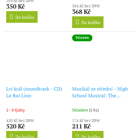
289 Kč bez DPH
produktu
350 Kč
304 Kč bez DPH
je
368 Kč
5,0
Do košíku
z
Do košíku
5
hvězdiček.
Skladem
Lví král (soundtrack - CD)
Muzikál ze střední - High
Le Roi Lion
School Musical: The
Concert (CD)
2 - 4 týdny
Skladem
(1 ks)
430 Kč bez DPH
174 Kč bez DPH
520 Kč
211 Kč
Do košíku
Do košíku