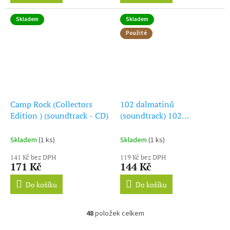
Skladem
Skladem
Použité
Camp Rock (Collectors
102 dalmatinů
Edition ) (soundtrack - CD)
(soundtrack) 102
Dalmatians
Skladem
(1 ks)
Skladem
(1 ks)
141 Kč bez DPH
119 Kč bez DPH
171 Kč
144 Kč
Do košíku
Do košíku
48
položek celkem
O
v