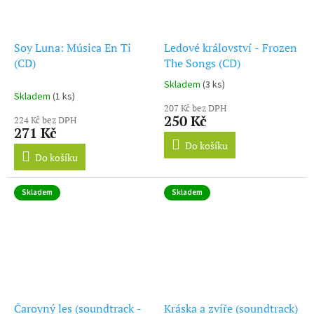
Soy Luna: Música En Ti
Ledové království - Frozen
(CD)
The Songs (CD)
Skladem
(3 ks)
Průměrné
Skladem
(1 ks)
hodnocení
207 Kč bez DPH
produktu
250 Kč
224 Kč bez DPH
je
271 Kč
5,0
Do košíku
z
Do košíku
5
hvězdiček.
Skladem
Skladem
Čarovný les (soundtrack -
Kráska a zvíře (soundtrack)