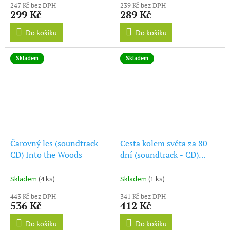
247 Kč bez DPH
239 Kč bez DPH
299 Kč
289 Kč
Do košíku
Do košíku
Skladem
Skladem
Čarovný les (soundtrack -
Cesta kolem světa za 80
CD) Into the Woods
dní (soundtrack - CD)
Around the World in 80
Days
Skladem
(4 ks)
Skladem
(1 ks)
443 Kč bez DPH
341 Kč bez DPH
536 Kč
412 Kč
Do košíku
Do košíku