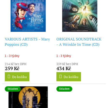
ý
r
p
o
i
d
s
u
p
k
r
t
o
ů
d
VARIOUS ARTISTS - Mary
ORIGINAL SOUNDTRACK
u
Poppins (CD)
- A Wrinkle In Time (CD)
k
t
1 - 3 týdny
1 - 3 týdny
ů
214 Kč bez DPH
359 Kč bez DPH
259 Kč
434 Kč
Do košíku
Do košíku
Skladem
Skladem