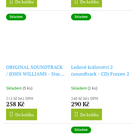
Do košíku
Do košíku
Skladem
Skladem
ORIGINAL SOUNDTRACK
Ledové království 2
/ JOHN WILLIAMS - Star
(soundtrack - CD) Frozen 2
Wars: Episode III -
Revenge Of The Sith (CD)
Skladem
(5 ks)
Skladem
(1 ks)
213 Kč bez DPH
240 Kč bez DPH
258 Kč
290 Kč
Do košíku
Do košíku
Skladem