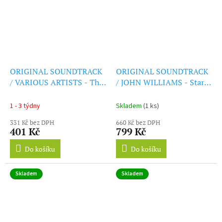
ORIGINAL SOUNDTRACK
ORIGINAL SOUNDTRACK
/ VARIOUS ARTISTS - The
/ JOHN WILLIAMS - Star
Lion King (CD)
Wars: Episode VIII - The
Last Jedi (LP)
1 - 3 týdny
Skladem
(1 ks)
331 Kč bez DPH
660 Kč bez DPH
401 Kč
799 Kč
Do košíku
Do košíku
Skladem
Skladem