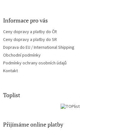
y
v
ý
Informace pro vás
p
i
Ceny dopravy a platby do ČR
s
u
Ceny dopravy a platby do SR
Doprava do EU / International Shipping
Obchodní podmínky
Podmínky ochrany osobních údajů
Kontakt
Toplist
Přijímáme online platby