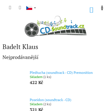
Přejít
na
NÁKU
obsah
KOŠÍK
Badelt Klaus
Nejprodávanější
Předtucha (soundtrack - CD) Premonition
Skladem
(1 ks)
422 Kč
Poseidon (soundtrack - CD)
Skladem
(2 ks)
321 Kč