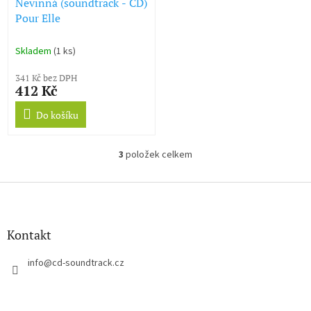
Nevinná (soundtrack - CD)
Pour Elle
Skladem
(1 ks)
341 Kč bez DPH
412 Kč
Do košíku
3
položek celkem
O
v
l
Z
á
á
d
p
a
a
Kontakt
c
t
í
í
info
@
cd-soundtrack.cz
p
r
v
k