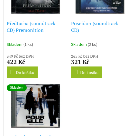
ů
p
r
o
d
Předtucha (soundtrack -
Poseidon (soundtrack -
u
CD) Premonition
CD)
k
t
Skladem
(1 ks)
Skladem
(2 ks)
ů
349 Kč bez DPH
265 Kč bez DPH
422 Kč
321 Kč
Do košíku
Do košíku
Skladem