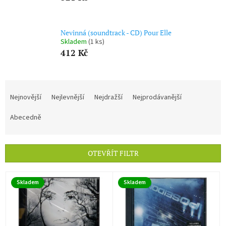
Nevinná (soundtrack - CD) Pour Elle
Skladem
(1 ks)
412 Kč
Ř
a
Nejnovější
Nejlevnější
Nejdražší
Nejprodávanější
z
e
Abecedně
n
í
p
OTEVŘÍT FILTR
r
o
V
d
Skladem
Skladem
ý
u
p
k
i
t
s