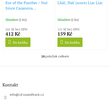
Eye of the Panther / Not
Lhář, lhář (score) Liar Liar
Since Casanova
(soundtrack - CD)
Skladem
(1 ks)
Skladem
(1 ks)
341 Kč bez DPH
131 Kč bez DPH
412 Kč
159 Kč
Do košíku
Do košíku
16
položek celkem
O
v
l
Z
á
á
d
p
a
a
Kontakt
c
t
í
í
info
@
cd-soundtrack.cz
p
r
v
k