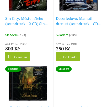
ů
p
r
o
d
Sin City: Město hříchu
Doba ledová: Mamutí
u
(soundtrack - 2 CD) Sin
drcnutí (soundtrack - CD)
k
City
Ice Age: Collision Course
t
Skladem
(2 ks)
Skladem
(2 ks)
ů
661 Kč bez DPH
207 Kč bez DPH
800 Kč
250 Kč
Do košíku
Do košíku
Skladem
Skladem