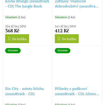
Kniha džunglí (soundtrack
Zathura: Vesmírné
- CD) The Jungle Book
dobrodružství (soundtrack
- CD) Zathura
Skladem
(1 ks)
Skladem
(1 ks)
304 Kč bez DPH
341 Kč bez DPH
368 Kč
412 Kč
Do košíku
Do košíku
Skladem
Skladem
Sin City - město hříchu
Příšerky z podkroví
(soundtrack - CD)
(soundtrack - CD) Aliens
in the Attic