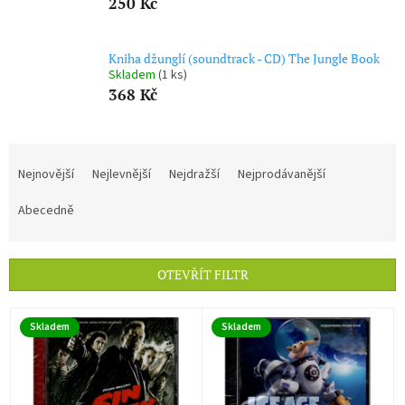
250 Kč
Kniha džunglí (soundtrack - CD) The Jungle Book
Skladem
(1 ks)
368 Kč
Ř
a
Nejnovější
Nejlevnější
Nejdražší
Nejprodávanější
z
e
Abecedně
n
í
p
OTEVŘÍT FILTR
r
o
V
d
Skladem
Skladem
ý
u
p
k
i
t
s