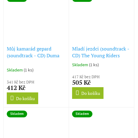
Můj kamarád gepard
Mladí jezdci (soundtrack -
(soundtrack - CD) Duma
CD) The Young Riders
Skladem
(1 ks)
Průměrné
Skladem
(1 ks)
hodnocení
417 Kč bez DPH
produktu
505 Kč
341 Kč bez DPH
je
412 Kč
5,0
Do košíku
z
Do košíku
5
hvězdiček.
Skladem
Skladem