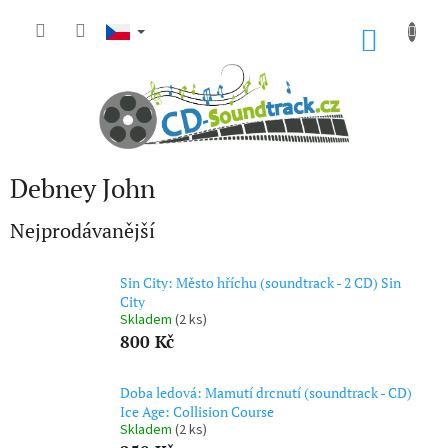
Přejít
na
NÁKU
obsah
KOŠÍK
Debney John
Nejprodávanější
Sin City: Město hříchu (soundtrack - 2 CD) Sin
City
Skladem
(2 ks)
800 Kč
Doba ledová: Mamutí drcnutí (soundtrack - CD)
Ice Age: Collision Course
Skladem
(2 ks)