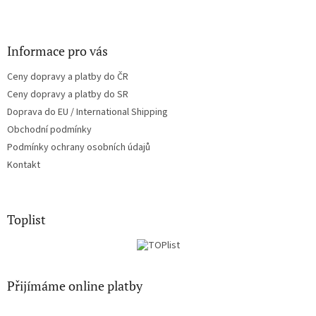
y
v
ý
Informace pro vás
p
i
Ceny dopravy a platby do ČR
s
u
Ceny dopravy a platby do SR
Doprava do EU / International Shipping
Obchodní podmínky
Podmínky ochrany osobních údajů
Kontakt
Toplist
Přijímáme online platby