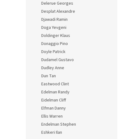
Delerue Georges
Desplat Alexandre
Djawadi Ramin
Doga Yevgeni
Doldinger Klaus
Donaggio Pino
Doyle Patrick
Dudamel Gustavo
Dudley Anne
Dun Tan
Eastwood Clint
Edelman Randy
Eidelman Cliff
Elfman Danny
Ellis Warren
Endelman Stephen
Eshkeri Ilan