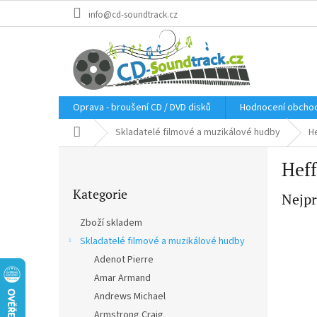
Přejít
info@cd-soundtrack.cz
na
obsah
Oprava - broušení CD / DVD disků
Hodnocení obcho
Domů
Skladatelé filmové a muzikálové hudby
H
P
Heff
o
Přeskočit
s
Kategorie
kategorie
Nejpr
t
r
Zboží skladem
a
Skladatelé filmové a muzikálové hudby
n
Adenot Pierre
n
í
Amar Armand
p
Andrews Michael
a
Armstrong Craig