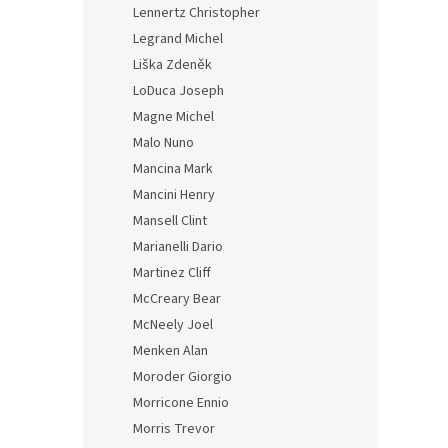
Lennertz Christopher
Legrand Michel
Liška Zdeněk
LoDuca Joseph
Magne Michel
Malo Nuno
Mancina Mark
Mancini Henry
Mansell Clint
Marianelli Dario
Martinez Cliff
McCreary Bear
McNeely Joel
Menken Alan
Moroder Giorgio
Morricone Ennio
Morris Trevor