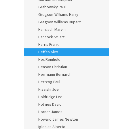
Grabowsky Paul
Gregson-Williams Harry
Gregson Williams Rupert
Hamlisch Marvin
Hancock Stuart
Harris Frank
Heffes Alex
Heil Reinhold
Henson Christian
Herrmann Bernard
Hertzog Paul
Hisaishi Joe
Holdridge Lee
Holmes David
Horner James
Howard James Newton
Iglesias Alberto