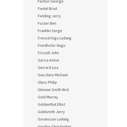
Fenton George
Fiedel Brad
Fielding Jerry
Foster Ben
Franklin Serge
Frenzel Ingo Ludwig
Friedhofer Hugo
Frizzell John
Garcia Anton
Gerrard Lisa
Giacchino Michael
Glass Philip
Glennie-Smith Nick
Gold Murray
Goldenthal Elliot
Goldsmith Jerry
Goransson Ludwig
Gordon Christopher