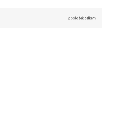
2
položek celkem
vobodě
alk to
dem
(1 ks)