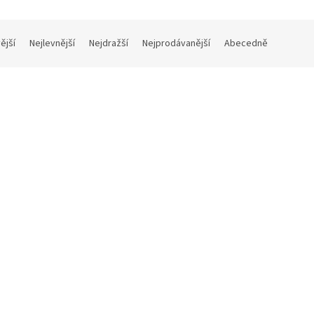
ější
Nejlevnější
Nejdražší
Nejprodávanější
Abecedně
dem
Skladem
útěku (soundtrack - CD) Escape
Mandela: Dlouhá cesta ke s
(score - CD) Mandela: Long W
Freedom
Skladem
(2 ks)
Skla
č bez DPH
150 Kč bez DPH