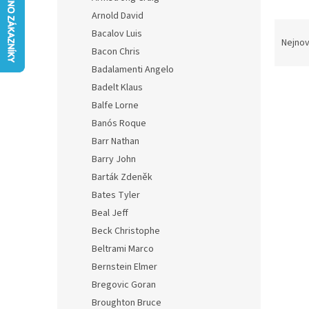
n
Arnold David
e
Ř
Bacalov Luis
l
a
Nejnov
Bacon Chris
z
e
Badalamenti Angelo
V
n
Badelt Klaus
Skla
ý
í
Balfe Lorne
p
p
Banós Roque
i
r
Barr Nathan
s
o
Barry John
p
d
r
u
Barták Zdeněk
o
k
Bates Tyler
d
t
Beal Jeff
u
ů
Beck Christophe
Plán 
k
Beltrami Marco
Plan
t
ů
Bernstein Elmer
Bregovic Goran
Broughton Bruce
295 K