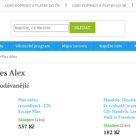
CENY DOPRAVY A PLATBY DO ČR
CENY DOPRAVY A PLATBY DO SR
HLEDAT
du
Věrnostní program
Mapa serveru
Napište nám
effes Alex
es Alex
odávanější
Plán útěku
Mandela: Dlouhá
(soundtrack - CD)
ke svobodě (score
Escape Plan
CD) Mandela: Lo
Walk to Freedom
Skladem
(2 ks)
Skladem
(1 ks)
357 Kč
182 Kč