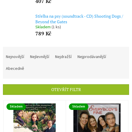
407 Kč
Střelba na psy (soundtrack - CD) Shooting Dogs /
Beyond the Gates
Skladem
(1 ks)
789 Kč
Ř
a
Nejnovější
Nejlevnější
Nejdražší
Nejprodávanější
z
e
Abecedně
n
í
p
OTEVŘÍT FILTR
r
o
V
d
Skladem
Skladem
ý
u
p
k
i
t
s