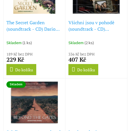
ů
p
r
o
d
The Secret Garden
Všichni jsou v pohodě
u
(soundtrack - CD) Dario
(soundtrack - CD)
k
Marianelli
Everybody´s Fine
t
Skladem
(1 ks)
Skladem
(2 ks)
ů
189 Kč bez DPH
336 Kč bez DPH
229 Kč
407 Kč
Do košíku
Do košíku
Skladem