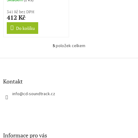
Skladem
(1 ks)
341 Kč bez DPH
412 Kč
Do košíku
5
položek celkem
O
v
l
Z
á
á
d
p
a
a
Kontakt
c
t
í
í
info
@
cd-soundtrack.cz
p
r
v
k
y
v
ý
Informace pro vás
p