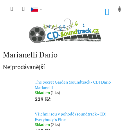
Přejít
na
NÁKU
obsah
KOŠÍK
Marianelli Dario
Nejprodávanější
The Secret Garden (soundtrack - CD) Dario
Marianelli
Skladem
(1 ks)
229 Kč
Všichni jsou v pohodě (soundtrack - CD)
Everybody´s Fine
Skladem
(2 ks)