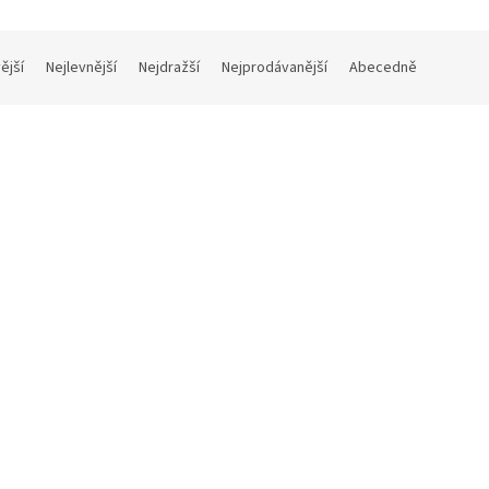
ější
Nejlevnější
Nejdražší
Nejprodávanější
Abecedně
SH STRING QUARTET - Last
Rachmaninoff: Piano Concer
(LP)
2 (decca The Collection) (LP)
1 - 3 týdny
1
č bez DPH
761 Kč bez DPH