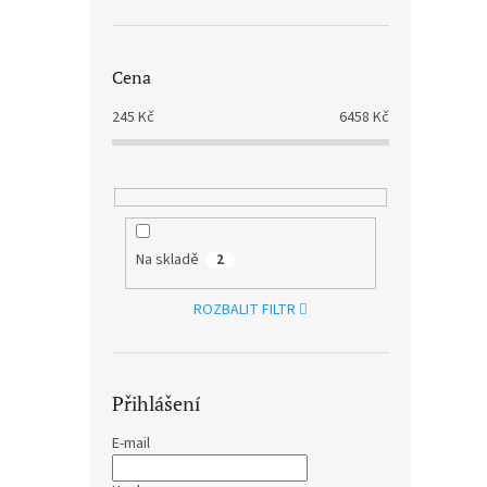
693
Cena
245
Kč
6458
Kč
Na skladě
2
Joe H
ROZBALIT FILTR
Celeb
Yello
(LP)
Přihlášení
1 057 
1 2
E-mail