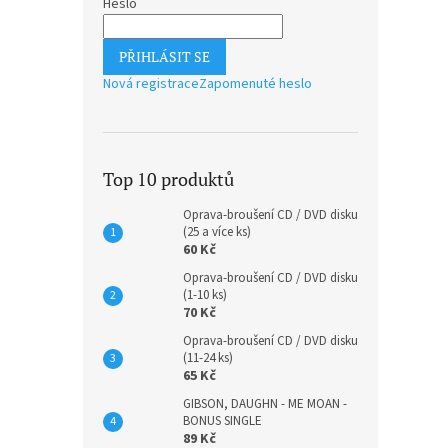
Heslo
PŘIHLÁSIT SE
Nová registrace
Zapomenuté heslo
Top 10 produktů
Max R
Oprava-broušení CD / DVD disku
(LP)
(25 a více ks)
60 Kč
Oprava-broušení CD / DVD disku
(1-10 ks)
1 105 
70 Kč
1 3
Oprava-broušení CD / DVD disku
(11-24 ks)
65 Kč
GIBSON, DAUGHN - ME MOAN -
BONUS SINGLE
89 Kč