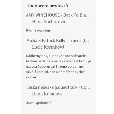
Hodnocení produktů
Bryce
AMY WINEHOUSE - Back To Black (LP)
Hana Sochorová
|
Hodnocení produktu je 5 z 5 hvězdiček.
Rychlé doručení
797 K
Michael Patrick Kelly - Traces (Limited Edition) (Premium Box-Set) (LP)
964
Lucie Kořínková
|
Hodnocení produktu je 5 z 5 hvězdiček.
Nádherný box, super věc pro sběratele.
Michael si dal záležet a každá část boxu, je
úžasná Doporučuji! Snadné objednaní,
skvělá komunikace a přiměřeně rychlé
dodání
Láska nebeská (soundtrack - CD) Love Actually
Hana Kubalova
|
Hodnocení produktu je 5 z 5 hvězdiček.
Jsem spokojená
Ryui
Opus 