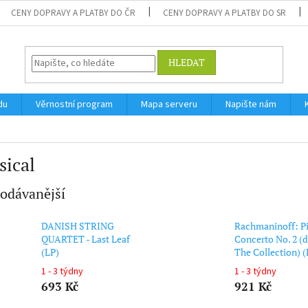
CENY DOPRAVY A PLATBY DO ČR
CENY DOPRAVY A PLATBY DO SR
HLEDAT
du
Věrnostní program
Mapa serveru
Napište nám
sical
odávanější
DANISH STRING
Rachmaninoff: P
QUARTET - Last Leaf
Concerto No. 2 (
(LP)
The Collection) (
1 - 3 týdny
1 - 3 týdny
693 Kč
921 Kč