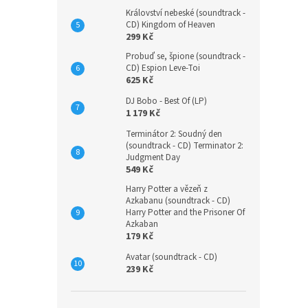
Království nebeské (soundtrack -
CD) Kingdom of Heaven
299 Kč
Probuď se, špione (soundtrack -
CD) Espion Leve-Toi
625 Kč
Lucia
(180g
DJ Bobo - Best Of (LP)
1 179 Kč
Terminátor 2: Soudný den
(soundtrack - CD) Terminator 2:
800 K
Judgment Day
968
549 Kč
Harry Potter a vězeň z
Azkabanu (soundtrack - CD)
Harry Potter and the Prisoner Of
Azkaban
179 Kč
Avatar (soundtrack - CD)
239 Kč