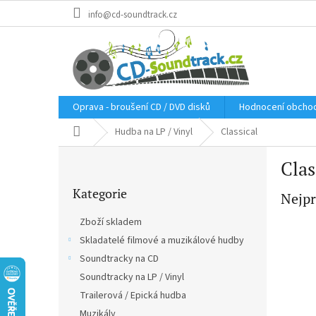
Přejít
info@cd-soundtrack.cz
na
obsah
Oprava - broušení CD / DVD disků
Hodnocení obcho
Domů
Hudba na LP / Vinyl
Classical
P
Clas
o
Přeskočit
s
Kategorie
kategorie
Nejpr
t
r
Zboží skladem
a
Skladatelé filmové a muzikálové hudby
n
Soundtracky na CD
n
í
Soundtracky na LP / Vinyl
p
Trailerová / Epická hudba
a
Muzikály