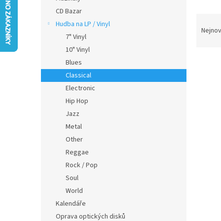
n
CD Bazar
e
Ř
Hudba na LP / Vinyl
l
a
Nejnov
7" Vinyl
z
e
10" Vinyl
V
n
Blues
ý
í
Classical
p
p
Electronic
i
r
Hip Hop
s
o
Jazz
p
d
r
u
Metal
o
k
Other
d
t
Reggae
u
ů
Rock / Pop
DANI
k
Soul
Leaf 
t
ů
World
Kalendáře
Oprava optických disků
573 K