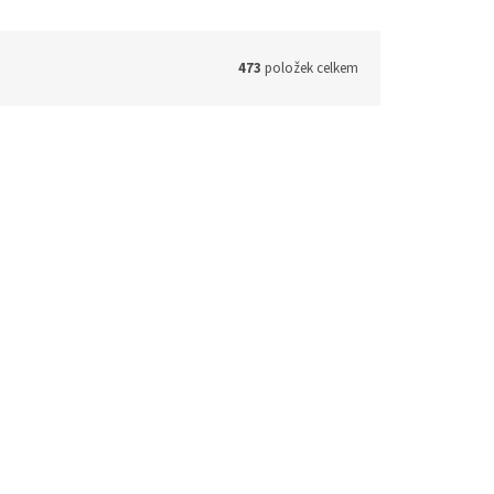
473
položek celkem
to No.
Tim Allhoff - Between Here and
Nowhere - A Tribute to Haruki
Murakami (180g) (LP)
 - 3 týdny
1 - 3 týdny
821 Kč bez DPH