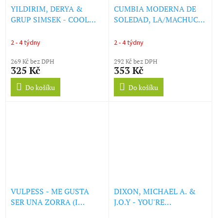
YILDIRIM, DERYA &
CUMBIA MODERNA DE
GRUP SIMSEK - COOL
SOLEDAD, LA/MACHUCA
HAND / YAKAMOZ (LP)
CUMBIA - DA YA THINK
I'M SEXY?/STAYIN' ALIVE
2 - 4 týdny
2 - 4 týdny
(SPLATTER COLOR #2)
269 Kč bez DPH
(LP)
292 Kč bez DPH
325 Kč
353 Kč
Do košíku
Do košíku
VULPESS - ME GUSTA
DIXON, MICHAEL A. &
SER UNA ZORRA (I
J.O.Y - YOU'RE
WANNA BE YOUR DOG)
EVERYTHING B/W