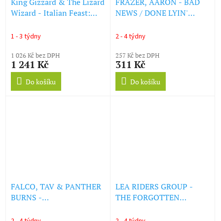
King Gizzard & The Lizard
FRAZER, AARON - BAD
Wizard - Italian Feast:
NEWS / DONE LYIN'
Live In New York '25
(LIGHT GREY VINYL) (LP)
(Deluxe Edition) (Italian
1 - 3 týdny
2 - 4 týdny
Feast Pizza & Spaghetti +
Meatballs Picture Disc) (+
1 026 Kč bez DPH
257 Kč bez DPH
1 241 Kč
311 Kč
7" Flexi Disc) (LP)
Do košíku
Do košíku
FALCO, TAV & PANTHER
LEA RIDERS GROUP -
BURNS -
THE FORGOTTEN
ADMINISTRATOR BLUES
GENERATION (LP)
(LP)