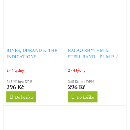
JONES, DURAND & THE
BACAO RHYTHM &
INDICATIONS -
STEEL BAND - P.I.M.P. /
MORNING IN AMERICA
POLICE IN HELICOPTER
(LP)
(LP)
2 - 4 týdny
2 - 4 týdny
245 Kč bez DPH
245 Kč bez DPH
296 Kč
296 Kč
Do košíku
Do košíku