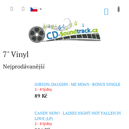
Přejít
na
NÁKU
obsah
KOŠÍK
7" Vinyl
Nejprodávanější
GIBSON, DAUGHN - ME MOAN - BONUS SINGLE
2 - 4 týdny
89 Kč
CANDY NOW! - LADIES NIGHT/NOT FALLEN IN
LOVE (LP)
2 - 4 týdny