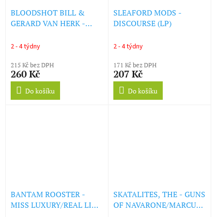
BLOODSHOT BILL &
SLEAFORD MODS -
GERARD VAN HERK -
DISCOURSE (LP)
SHOT OF BLOOD EP (LP)
2 - 4 týdny
2 - 4 týdny
215 Kč bez DPH
171 Kč bez DPH
260 Kč
207 Kč
Do košíku
Do košíku
BANTAM ROOSTER -
SKATALITES, THE - GUNS
MISS LUXURY/REAL LIVE
OF NAVARONE/MARCUS
WIRE (LP)
GARVEY (GREEN