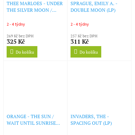
THEE MARLOES - UNDER
SPRAGUE, EMILY A. -
THE SILVER MOON /
DOUBLE MOON (LP)
THROUGH THE CHANGES
(LP)
2 - 4 týdny
2 - 4 týdny
269 Kč bez DPH
257 Kč bez DPH
325 Kč
311 Kč
Do košíku
Do košíku
ORANGE - THE SUN /
INVADERS, THE -
WAIT UNTIL SUNRISE
SPACING OUT (LP)
(LP)