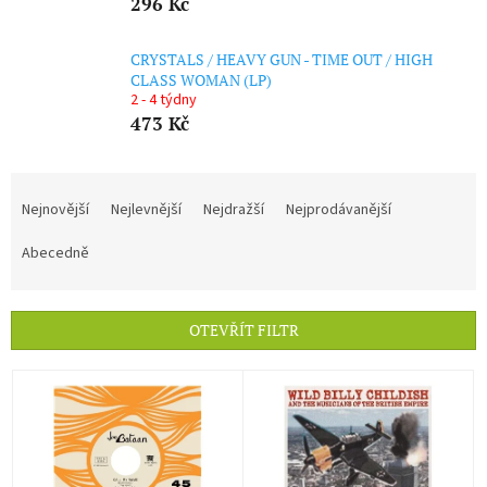
296 Kč
CRYSTALS / HEAVY GUN - TIME OUT / HIGH
CLASS WOMAN (LP)
2 - 4 týdny
473 Kč
Ř
a
Nejnovější
Nejlevnější
Nejdražší
Nejprodávanější
z
e
Abecedně
n
í
p
OTEVŘÍT FILTR
r
o
V
d
ý
u
p
k
i
t
s