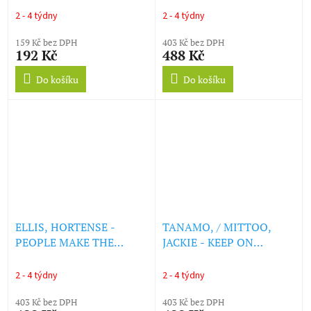
COLORED) (LP)
2 - 4 týdny
2 - 4 týdny
159 Kč bez DPH
403 Kč bez DPH
192 Kč
488 Kč
Do košíku
Do košíku
ELLIS, HORTENSE -
TANAMO, / MITTOO,
PEOPLE MAKE THE
JACKIE - KEEP ON
WORLD GO ROUND
MOVING/TOTALLY
(YELLOW COLORED) (LP)
TOGETHER (BLUE
2 - 4 týdny
2 - 4 týdny
COLORED) (LP)
403 Kč bez DPH
403 Kč bez DPH