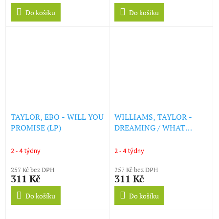
Do košíku
Do košíku
TAYLOR, EBO - WILL YOU
WILLIAMS, TAYLOR -
PROMISE (LP)
DREAMING / WHAT
ABOUT ME? (BLUE
VINYL) (LP)
2 - 4 týdny
2 - 4 týdny
257 Kč bez DPH
257 Kč bez DPH
311 Kč
311 Kč
Do košíku
Do košíku