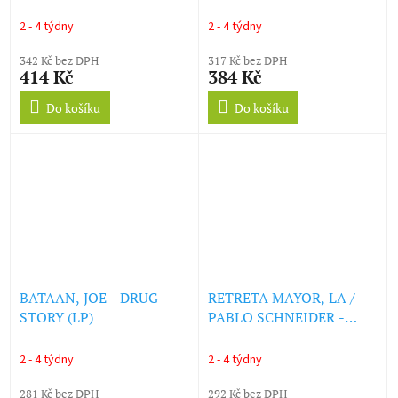
(LP)
SUS TESOS -
TIAHUANACO (SPLIT)
2 - 4 týdny
2 - 4 týdny
(LP)
342 Kč bez DPH
317 Kč bez DPH
414 Kč
384 Kč
Do košíku
Do košíku
BATAAN, JOE - DRUG
RETRETA MAYOR, LA /
STORY (LP)
PABLO SCHNEIDER -
TORTA DE PAN/ LA
VEGANZA (LP)
2 - 4 týdny
2 - 4 týdny
281 Kč bez DPH
292 Kč bez DPH