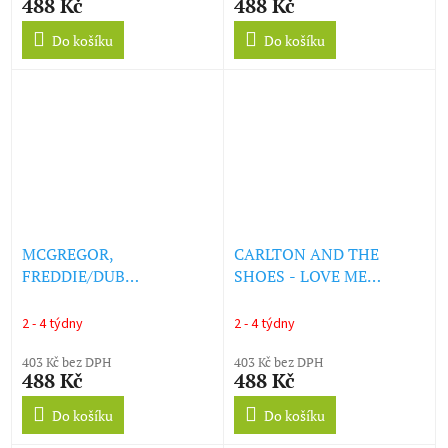
488 Kč
488 Kč
Do košíku
Do košíku
MCGREGOR,
CARLTON AND THE
FREDDIE/DUB
SHOES - LOVE ME
SPECIALIST - BOBBY
FOREVER/NEVER LET GO
BOBYLON/HI FASHION
(RED COLORED) (LP)
2 - 4 týdny
2 - 4 týdny
DUB (WHITE COLORED)
(LP)
403 Kč bez DPH
403 Kč bez DPH
488 Kč
488 Kč
Do košíku
Do košíku