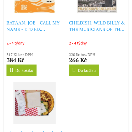
ů
p
r
o
d
BATAAN, JOE - CALL MY
CHILDISH, WILD BILLY &
u
NAME - LTD ED.
THE MUSICIANS OF THE
k
SPLATTER VINYL (LP)
BRITISH EMPIRE -
t
THATCHER'S CHILDREN
2 - 4 týdny
2 - 4 týdny
ů
(LP)
317 Kč bez DPH
220 Kč bez DPH
384 Kč
266 Kč
Do košíku
Do košíku