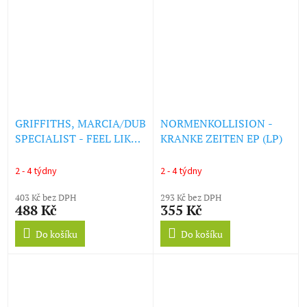
GRIFFITHS, MARCIA/DUB
NORMENKOLLISION -
SPECIALIST - FEEL LIKE
KRANKE ZEITEN EP (LP)
JUMPING (PURPLE
COLORED) (LP)
2 - 4 týdny
2 - 4 týdny
403 Kč bez DPH
293 Kč bez DPH
488 Kč
355 Kč
Do košíku
Do košíku