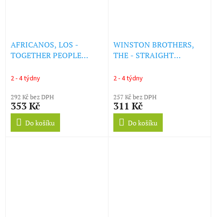
AFRICANOS, LOS -
WINSTON BROTHERS,
TOGETHER PEOPLE
THE - STRAIGHT
(PAMOJA WATU) (LP)
SHOOTER / ISLAND
TRAVEL (SKY BLUE
2 - 4 týdny
2 - 4 týdny
VINYL) (LP)
292 Kč bez DPH
257 Kč bez DPH
353 Kč
311 Kč
Do košíku
Do košíku