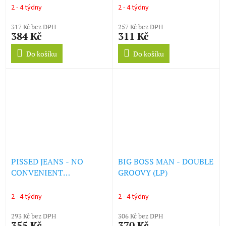
(LP)
YOU'RE ALL I NEED (LP)
2 - 4 týdny
2 - 4 týdny
317 Kč bez DPH
257 Kč bez DPH
384 Kč
311 Kč
Do košíku
Do košíku
PISSED JEANS - NO
BIG BOSS MAN - DOUBLE
CONVENIENT
GROOVY (LP)
APOCALYPSE (LP)
2 - 4 týdny
2 - 4 týdny
293 Kč bez DPH
306 Kč bez DPH
355 Kč
370 Kč