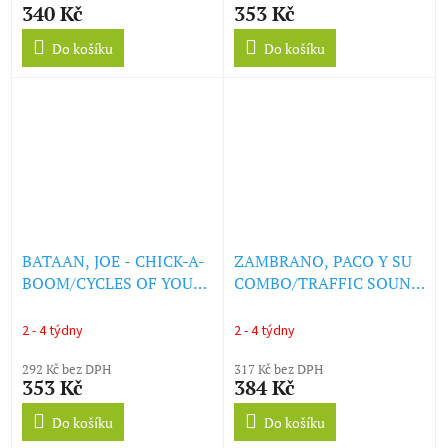
340 Kč
353 Kč
Do košíku
Do košíku
BATAAN, JOE - CHICK-A-
ZAMBRANO, PACO Y SU
BOOM/CYCLES OF YOU
COMBO/TRAFFIC SOUND
(RED VINYL) (LP)
-
MESHKALINA/MESHKALINA
2 - 4 týdny
2 - 4 týdny
(SPLATTER VINYL) (LP)
292 Kč bez DPH
317 Kč bez DPH
353 Kč
384 Kč
Do košíku
Do košíku