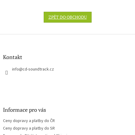
ZPĚT DO OBCHODU
Z
á
p
a
Kontakt
t
í
info
@
cd-soundtrack.cz
Informace pro vás
Ceny dopravy a platby do ČR
Ceny dopravy a platby do SR