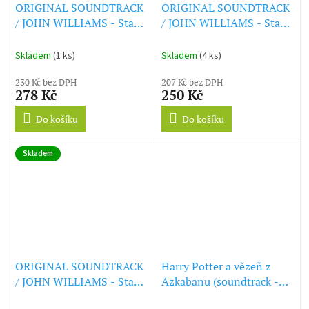
ORIGINAL SOUNDTRACK
ORIGINAL SOUNDTRACK
/ JOHN WILLIAMS - Star
/ JOHN WILLIAMS - Star
Wars: Episode VI - Return
Wars: Episode I - The
Of The Jedi (CD)
Phantom Menace (CD)
Skladem
(1 ks)
Skladem
(4 ks)
230 Kč bez DPH
207 Kč bez DPH
278 Kč
250 Kč
Do košíku
Do košíku
Skladem
ORIGINAL SOUNDTRACK
Harry Potter a vězeň z
/ JOHN WILLIAMS - Star
Azkabanu (soundtrack -
Wars: Episode III -
CD) Harry Potter and the