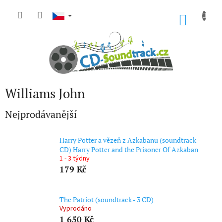
Přejít
na
NÁKU
obsah
KOŠÍK
Williams John
Nejprodávanější
Harry Potter a vězeň z Azkabanu (soundtrack -
CD) Harry Potter and the Prisoner Of Azkaban
1 - 3 týdny
179 Kč
The Patriot (soundtrack - 3 CD)
Vyprodáno
1 650 Kč