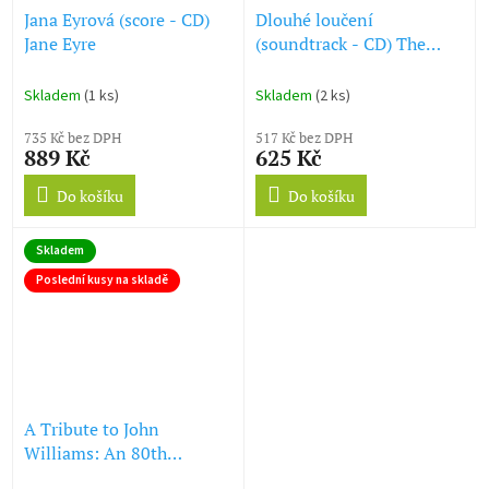
Jana Eyrová (score - CD)
Dlouhé loučení
Jane Eyre
(soundtrack - CD) The
Long Goodbye
Skladem
(1 ks)
Skladem
(2 ks)
735 Kč bez DPH
517 Kč bez DPH
889 Kč
625 Kč
Do košíku
Do košíku
Skladem
Poslední kusy na skladě
A Tribute to John
Williams: An 80th
Birthday Celebration (CD)