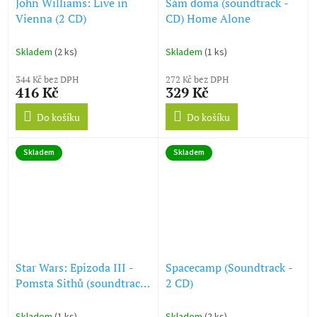
John Williams: Live in
Sám doma (soundtrack -
Vienna (2 CD)
CD) Home Alone
Skladem
(2 ks)
Skladem
(1 ks)
344 Kč bez DPH
272 Kč bez DPH
416 Kč
329 Kč
Do košíku
Do košíku
Skladem
Skladem
Star Wars: Epizoda III -
Spacecamp (Soundtrack -
Pomsta Sithů (soundtrack
2 CD)
CD + DVD) Star Wars:
Episode III - Revenge of