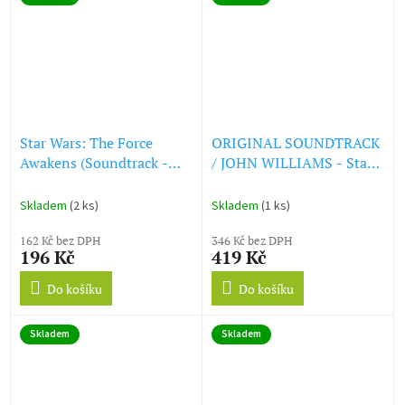
Star Wars: The Force
ORIGINAL SOUNDTRACK
Awakens (Soundtrack -
/ JOHN WILLIAMS - Star
CD)
Wars: Episode VIII - The
Last Jedi (CD)
Skladem
(2 ks)
Skladem
(1 ks)
162 Kč bez DPH
346 Kč bez DPH
196 Kč
419 Kč
Do košíku
Do košíku
Skladem
Skladem