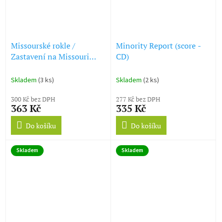
Missourské rokle /
Minority Report (score -
Zastavení na Missouri
CD)
(soundtrack - CD) The
Missouri Breaks
Skladem
(3 ks)
Skladem
(2 ks)
300 Kč bez DPH
277 Kč bez DPH
363 Kč
335 Kč
Do košíku
Do košíku
Skladem
Skladem