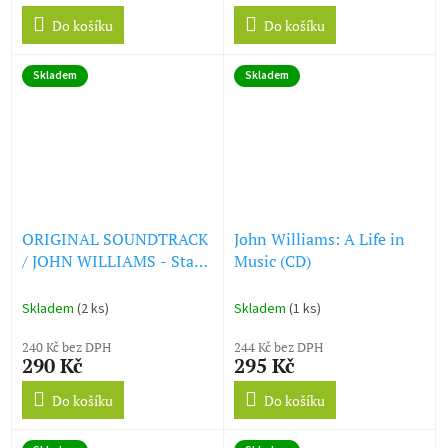
Do košíku
Do košíku
Skladem
Skladem
ORIGINAL SOUNDTRACK
John Williams: A Life in
/ JOHN WILLIAMS - Star
Music (CD)
Wars: Episode II - Attack
Of The Clones (CD)
Skladem
(2 ks)
Skladem
(1 ks)
240 Kč bez DPH
244 Kč bez DPH
290 Kč
295 Kč
Do košíku
Do košíku