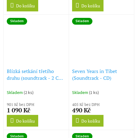
Do košíku
Do košíku
Skladem
Skladem
Blízká setkání třetího
Seven Years in Tibet
druhu (soundtrack - 2 CD)
(Soundtrack - CD)
Close Encounters of the
Third Kind
Skladem
(2 ks)
Skladem
(1 ks)
901 Kč bez DPH
405 Kč bez DPH
1 090 Kč
490 Kč
Do košíku
Do košíku
Skladem
Skladem