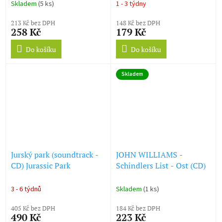
Revenge Of The Sith (CD)
Prisoner Of Azkaban
Skladem
(5 ks)
1 - 3 týdny
213 Kč bez DPH
148 Kč bez DPH
258 Kč
179 Kč
Do košíku
Do košíku
Skladem
Jurský park (soundtrack -
JOHN WILLIAMS -
CD) Jurassic Park
Schindlers List - Ost (CD)
3 - 6 týdnů
Skladem
(1 ks)
405 Kč bez DPH
184 Kč bez DPH
490 Kč
223 Kč