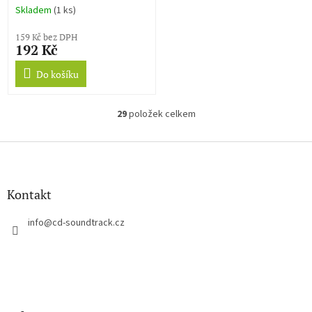
Skladem
(1 ks)
159 Kč bez DPH
192 Kč
Do košíku
29
položek celkem
O
v
l
Z
á
á
d
p
a
a
Kontakt
c
t
í
í
info
@
cd-soundtrack.cz
p
r
v
k
y
v
ý