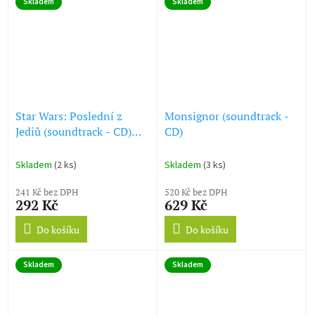
Skladem
Skladem
Star Wars: Poslední z
Monsignor (soundtrack -
Jediů (soundtrack - CD)
CD)
Star Wars: Episode VIII -
The Last Jedi
Skladem
(2 ks)
Skladem
(3 ks)
241 Kč bez DPH
520 Kč bez DPH
292 Kč
629 Kč
Do košíku
Do košíku
Skladem
Skladem