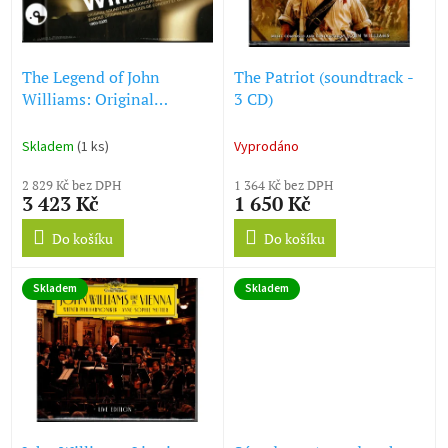
ů
p
r
o
d
The Legend of John
The Patriot (soundtrack -
u
Williams: Original
3 CD)
k
Soundtracks, Concert
t
Works & Songs (20 CD)
Skladem
(1 ks)
Vyprodáno
ů
2 829 Kč bez DPH
1 364 Kč bez DPH
3 423 Kč
1 650 Kč
Do košíku
Do košíku
Skladem
Skladem