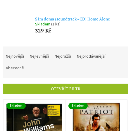
Sám doma (soundtrack - CD) Home Alone
Skladem
(1 ks)
329 Kč
Ř
a
Nejnovější
Nejlevnější
Nejdražší
Nejprodávanější
z
e
Abecedně
n
í
p
OTEVŘÍT FILTR
r
o
V
d
Skladem
Skladem
ý
u
p
k
i
t
s