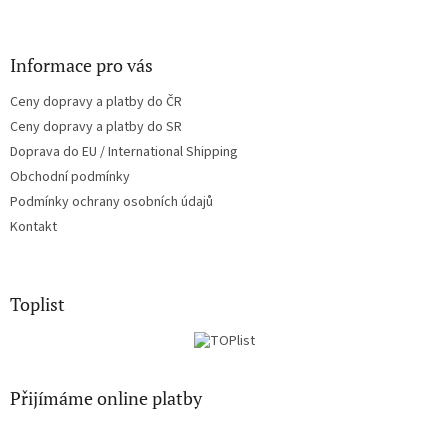
y
v
ý
Informace pro vás
p
i
Ceny dopravy a platby do ČR
s
u
Ceny dopravy a platby do SR
Doprava do EU / International Shipping
Obchodní podmínky
Podmínky ochrany osobních údajů
Kontakt
Toplist
Přijímáme online platby