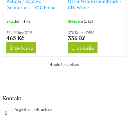
Potopa / Záplava
Oscar Wilde (soundtrack -
(soundtrack - CD) Flood
CD) Wilde
Skladem
(1 ks)
Skladem
(1 ks)
384 Kč bez DPH
278 Kč bez DPH
465 Kč
336 Kč
Do košíku
Do košíku
4
položek celkem
O
v
l
Z
á
á
d
p
a
a
Kontakt
c
t
í
í
info
@
cd-soundtrack.cz
p
r
v
k