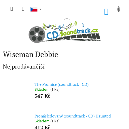
Přejít
na
NÁKU
obsah
KOŠÍK
Wiseman Debbie
Nejprodávanější
The Promise (soundtrack - CD)
Skladem
(1 ks)
347 Kč
Pronásledovaný (soundtrack - CD) Haunted
Skladem
(1 ks)
412 Kč