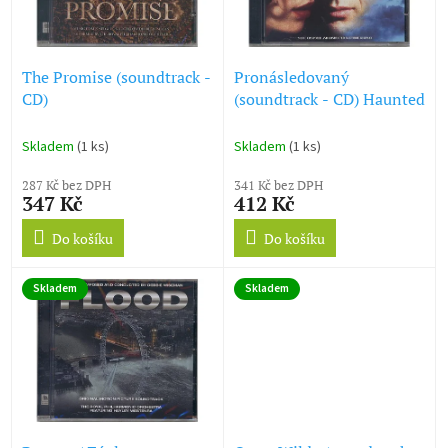
ů
p
r
o
d
The Promise (soundtrack -
Pronásledovaný
u
CD)
(soundtrack - CD) Haunted
k
t
Skladem
(1 ks)
Skladem
(1 ks)
ů
287 Kč bez DPH
341 Kč bez DPH
347 Kč
412 Kč
Do košíku
Do košíku
Skladem
Skladem