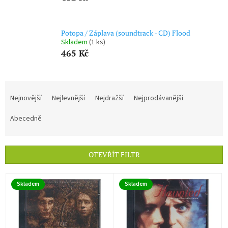
Potopa / Záplava (soundtrack - CD) Flood
Skladem
(1 ks)
465 Kč
Ř
a
Nejnovější
Nejlevnější
Nejdražší
Nejprodávanější
z
e
Abecedně
n
í
p
OTEVŘÍT FILTR
r
o
V
d
Skladem
Skladem
ý
u
p
k
i
t
s