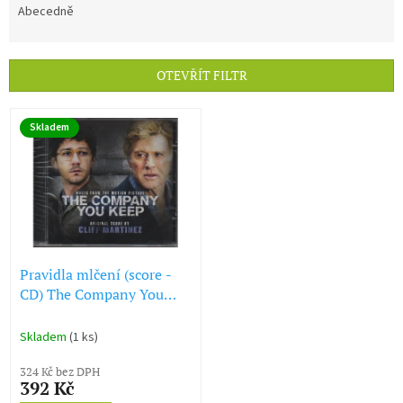
e
Abecedně
n
í
p
OTEVŘÍT FILTR
r
o
V
d
Skladem
ý
u
p
k
i
t
s
ů
p
r
o
d
Pravidla mlčení (score -
u
CD) The Company You
k
Keep
t
Skladem
(1 ks)
ů
324 Kč bez DPH
392 Kč