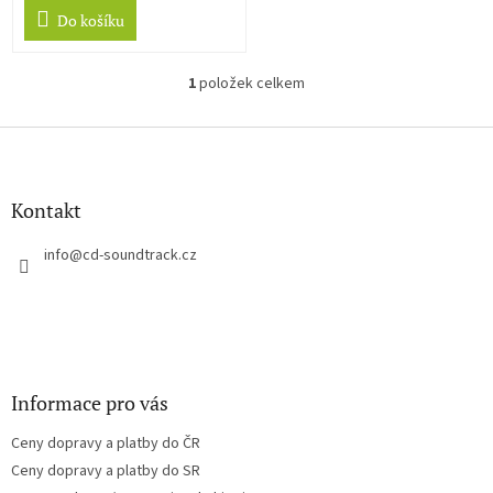
Do košíku
1
položek celkem
O
v
l
Z
á
á
d
p
a
a
Kontakt
c
t
í
í
info
@
cd-soundtrack.cz
p
r
v
k
y
v
ý
Informace pro vás
p
i
Ceny dopravy a platby do ČR
s
u
Ceny dopravy a platby do SR