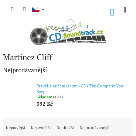
Přejít
na
NÁKU
obsah
KOŠÍK
Martinez Cliff
Nejprodávanější
Pravidla mlčení (score - CD) The Company You
Keep
Skladem
(1 ks)
392 Kč
Ř
a
Nejnovější
Nejlevnější
Nejdražší
Nejprodávanější
z