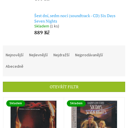
Šest dní, sedm nocí (soundtrack - CD) Six Days
Seven Nights
Skladem
(1 ks)
889 Kč
Ř
a
Nejnovější
Nejlevnější
Nejdražší
Nejprodávanější
z
e
Abecedně
n
í
p
OTEVŘÍT FILTR
r
o
V
d
Skladem
Skladem
ý
u
p
k
i
t
s