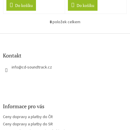
Do košíku
Do košíku
8
položek celkem
O
v
l
Z
á
á
d
p
a
a
Kontakt
c
t
í
í
info
@
cd-soundtrack.cz
p
r
v
k
y
v
ý
Informace pro vás
p
i
Ceny dopravy a platby do ČR
s
u
Ceny dopravy a platby do SR