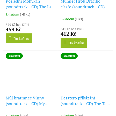
Poslední Mohykán
Mumie: Hrob Dračího
(soundtrack - CD) The Last
císaře (soundtrack - CD)
of the Mohicans
The Mummy: Tomb of the
Skladem
(>5 ks)
Průměrné
Dragon Emperor
Skladem
(1 ks)
hodnocení
379 Kč bez DPH
produktu
459 Kč
341 Kč bez DPH
je
412 Kč
5,0
Do košíku
z
Do košíku
5
hvězdiček.
Skladem
Skladem
Můj bratranec Vinny
Desatero přikázání
(soundtrack - CD) My
(soundtrack - CD) The Ten
Cousin Vinny
Commandments