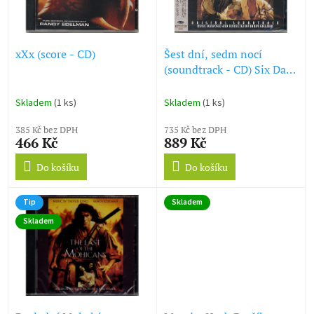
ů
p
r
o
d
xXx (score - CD)
Šest dní, sedm nocí
u
(soundtrack - CD) Six Days
k
Seven Nights
t
Skladem
(1 ks)
Skladem
(1 ks)
ů
385 Kč bez DPH
735 Kč bez DPH
466 Kč
889 Kč
Do košíku
Do košíku
Tip
Skladem
Skladem