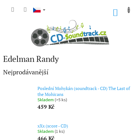
Přejít
na
NÁKU
obsah
KOŠÍK
Edelman Randy
Nejprodávanější
Poslední Mohykán (soundtrack - CD) The Last of
the Mohicans
Skladem
(>5 ks)
459 Kč
xXx (score - CD)
Skladem
(1 ks)
466 Kč