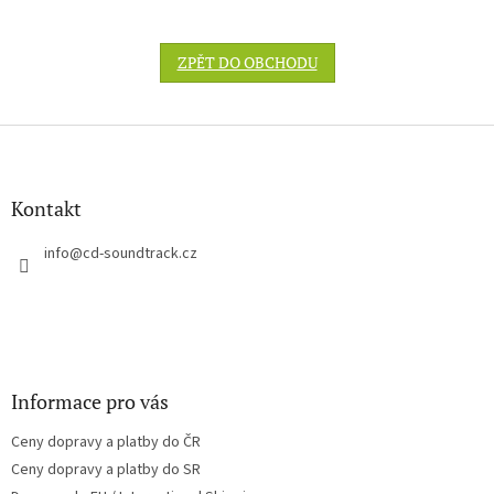
ZPĚT DO OBCHODU
Z
á
p
a
Kontakt
t
í
info
@
cd-soundtrack.cz
Informace pro vás
Ceny dopravy a platby do ČR
Ceny dopravy a platby do SR