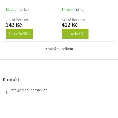
k
t
Skladem
(1 ks)
Skladem
(2 ks)
ů
200 Kč bez DPH
341 Kč bez DPH
242 Kč
412 Kč
Do košíku
Do košíku
2
položek celkem
O
v
l
Z
á
á
d
p
a
a
Kontakt
c
t
í
í
info
@
cd-soundtrack.cz
p
r
v
k
y
v