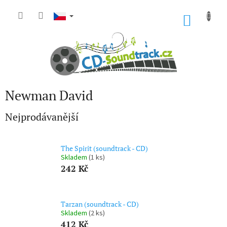
Přejít
na
NÁKU
obsah
KOŠÍK
Newman David
Nejprodávanější
The Spirit (soundtrack - CD)
Skladem
(1 ks)
242 Kč
Tarzan (soundtrack - CD)
Skladem
(2 ks)
412 Kč