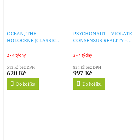
OCEAN, THE -
PSYCHONAUT - VIOLATE
HOLOCENE (CLASSIC
CONSENSUS REALITY -
BLACK VINYL) (LP)
LTD COL. ED. (LP)
2 - 4 týdny
2 - 4 týdny
512 Kč bez DPH
824 Kč bez DPH
620 Kč
997 Kč
Do košíku
Do košíku