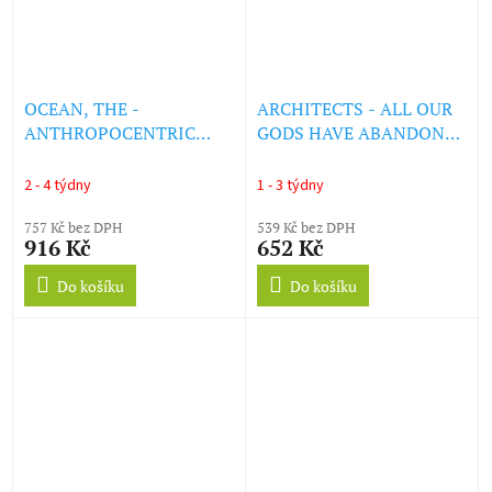
OCEAN, THE -
ARCHITECTS - ALL OUR
ANTHROPOCENTRIC
GODS HAVE ABANDONED
(REPRESS 2026) (LP)
US (10TH ANNIV. EDIT)
(LP)
2 - 4 týdny
1 - 3 týdny
757 Kč bez DPH
539 Kč bez DPH
916 Kč
652 Kč
Do košíku
Do košíku