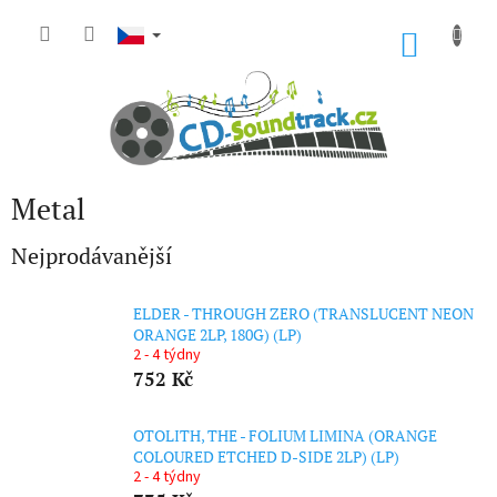
Přejít
na
NÁKU
obsah
KOŠÍK
Metal
Nejprodávanější
ELDER - THROUGH ZERO (TRANSLUCENT NEON
ORANGE 2LP, 180G) (LP)
2 - 4 týdny
752 Kč
OTOLITH, THE - FOLIUM LIMINA (ORANGE
COLOURED ETCHED D-SIDE 2LP) (LP)
2 - 4 týdny