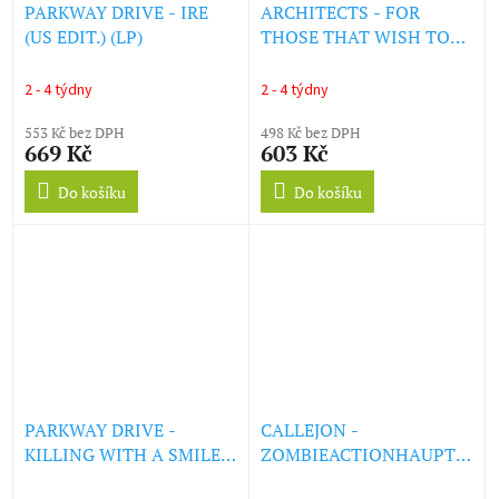
PARKWAY DRIVE - IRE
ARCHITECTS - FOR
(US EDIT.) (LP)
THOSE THAT WISH TO
EXIST (LP)
2 - 4 týdny
2 - 4 týdny
553 Kč bez DPH
498 Kč bez DPH
669 Kč
603 Kč
Do košíku
Do košíku
PARKWAY DRIVE -
CALLEJON -
KILLING WITH A SMILE
ZOMBIEACTIONHAUPTQUAR
(LP)
(LTD. MILKY WAY VINYL)