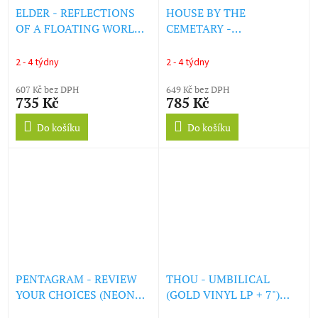
ELDER - REFLECTIONS
HOUSE BY THE
OF A FLOATING WORLD
CEMETARY -
(LP)
DISTURBING THE
CENOTAPH (LP)
2 - 4 týdny
2 - 4 týdny
607 Kč bez DPH
649 Kč bez DPH
735 Kč
785 Kč
Do košíku
Do košíku
PENTAGRAM - REVIEW
THOU - UMBILICAL
YOUR CHOICES (NEON
(GOLD VINYL LP + 7")
GREEN VINYL) (LP)
(LP)