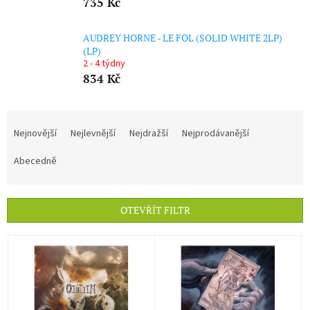
735 Kč
AUDREY HORNE - LE FOL (SOLID WHITE 2LP)
(LP)
2 - 4 týdny
834 Kč
Ř
a
Nejnovější
Nejlevnější
Nejdražší
Nejprodávanější
z
e
Abecedně
n
í
p
OTEVŘÍT FILTR
r
o
V
d
ý
u
p
k
i
t
s