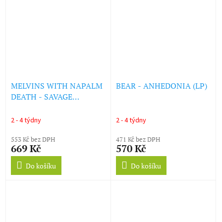
MELVINS WITH NAPALM
BEAR - ANHEDONIA (LP)
DEATH - SAVAGE
IMPERIAL DEATH
MARCH (LP)
2 - 4 týdny
2 - 4 týdny
553 Kč bez DPH
471 Kč bez DPH
669 Kč
570 Kč
Do košíku
Do košíku