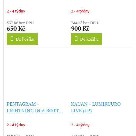
(OXBLOOD RED VINYL)
(LP)
2 - 4 týdny
2 - 4 týdny
537 Kč bez DPH
744 Kč bez DPH
650 Kč
900 Kč
Do košíku
Do košíku
PENTAGRAM -
KAUAN - LUMIKUURO
LIGHTNING IN A BOTTLE
LIVE (LP)
(LP)
2 - 4 týdny
2 - 4 týdny