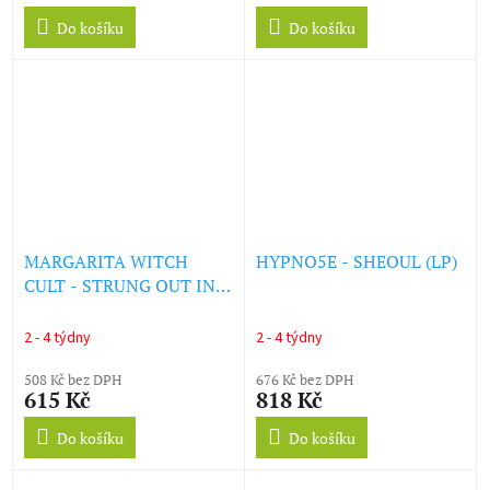
Do košíku
Do košíku
MARGARITA WITCH
HYPNO5E - SHEOUL (LP)
CULT - STRUNG OUT IN
HELL (LTD. GOLD
NUGGET VINYL) (LP)
2 - 4 týdny
2 - 4 týdny
508 Kč bez DPH
676 Kč bez DPH
615 Kč
818 Kč
Do košíku
Do košíku