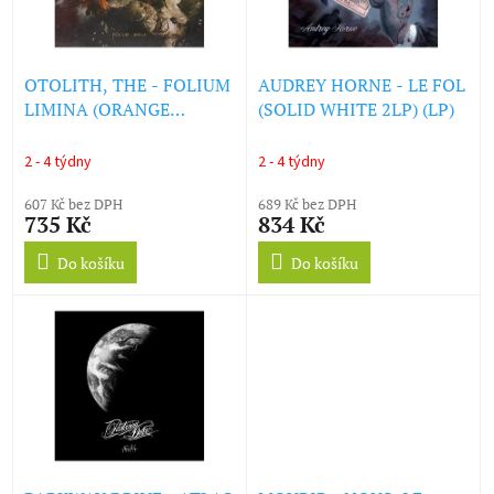
ů
p
r
o
d
OTOLITH, THE - FOLIUM
AUDREY HORNE - LE FOL
u
LIMINA (ORANGE
(SOLID WHITE 2LP) (LP)
k
COLOURED ETCHED D-
t
SIDE 2LP) (LP)
2 - 4 týdny
2 - 4 týdny
ů
607 Kč bez DPH
689 Kč bez DPH
735 Kč
834 Kč
Do košíku
Do košíku