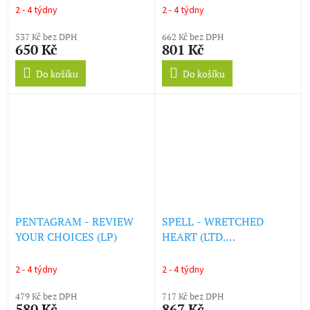
2 - 4 týdny
2 - 4 týdny
537 Kč bez DPH
662 Kč bez DPH
650 Kč
801 Kč
Do košíku
Do košíku
PENTAGRAM - REVIEW
SPELL - WRETCHED
YOUR CHOICES (LP)
HEART (LTD.
TRANSPARENT MARBLE
VINYL) (LP)
2 - 4 týdny
2 - 4 týdny
479 Kč bez DPH
717 Kč bez DPH
580 Kč
867 Kč