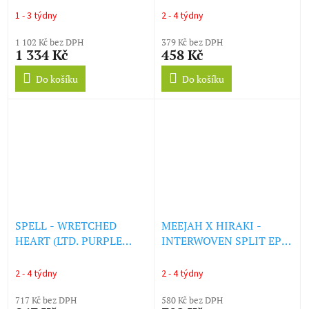
1 - 3 týdny
2 - 4 týdny
1 102 Kč bez DPH
379 Kč bez DPH
1 334 Kč
458 Kč
Do košíku
Do košíku
SPELL - WRETCHED
MEEJAH X HIRAKI -
HEART (LTD. PURPLE
INTERWOVEN SPLIT EP
VINYL) (LP)
(LTD WHITE ED.) (LP)
2 - 4 týdny
2 - 4 týdny
717 Kč bez DPH
580 Kč bez DPH