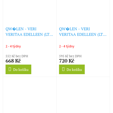
QW�LEN - VERI
QW�LEN - VERI
VERITAA EDELLEEN (LTD.
VERITAA EDELLEEN (LTD.
GREEN VINYL) (LP)
MARBLED VINYL) (LP)
2 - 4 týdny
2 - 4 týdny
552 Kč bez DPH
595 Kč bez DPH
668 Kč
720 Kč
Do košíku
Do košíku