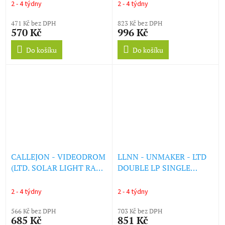
(LP)
2 - 4 týdny
2 - 4 týdny
471 Kč bez DPH
823 Kč bez DPH
570 Kč
996 Kč
Do košíku
Do košíku
CALLEJON - VIDEODROM
LLNN - UNMAKER - LTD
(LTD. SOLAR LIGHT RAY
DOUBLE LP SINGLE
VINYL) (LP)
COLOUR VINYL ED. (LP)
2 - 4 týdny
2 - 4 týdny
566 Kč bez DPH
703 Kč bez DPH
685 Kč
851 Kč