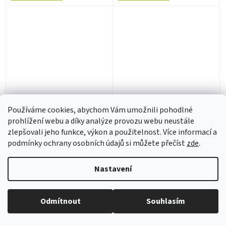
PAPIR - V (LP)
PAPIR - PAPIR (LP)
Používáme cookies, abychom Vám umožnili pohodlné
prohlížení webu a díky analýze provozu webu neustále
zlepšovali jeho funkce, výkon a použitelnost. Více informací a
2 - 4 týdny
2 - 4 týdny
podmínky ochrany osobních údajů si můžete přečíst
zde
.
293 Kč bez DPH
484 Kč bez DPH
355 Kč
586 Kč
Nastavení
Do košíku
Do košíku
Odmítnout
Souhlasím