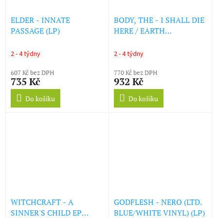
ELDER - INNATE
BODY, THE - I SHALL DIE
PASSAGE (LP)
HERE / EARTH
TRIUMPHANT (WHITE
VINYL) (LP)
2 - 4 týdny
2 - 4 týdny
607 Kč bez DPH
770 Kč bez DPH
735 Kč
932 Kč
Do košíku
Do košíku
WITCHCRAFT - A
GODFLESH - NERO (LTD.
SINNER'S CHILD EP
BLUE/WHITE VINYL) (LP)