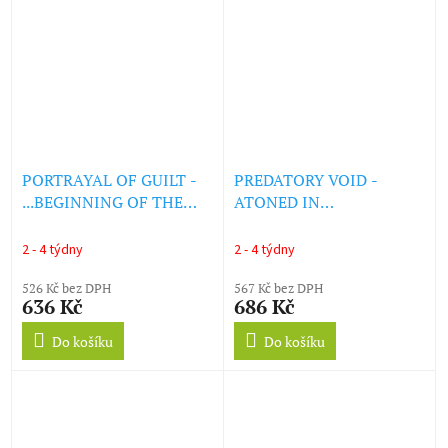
PORTRAYAL OF GUILT -
PREDATORY VOID -
...BEGINNING OF THE
ATONED IN
END (LP)
METAMORPHOSIS EP
(LTD RED VINYL) (LP)
2 - 4 týdny
2 - 4 týdny
526 Kč bez DPH
567 Kč bez DPH
636 Kč
686 Kč
Do košíku
Do košíku