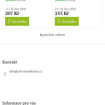
Skladem
(1 ks)
Skladem
(1 ks)
171 Kč bez DPH
211 Kč bez DPH
207 Kč
255 Kč
Do košíku
Do košíku
6
položek celkem
O
v
l
Z
á
á
d
p
a
a
Kontakt
c
t
í
í
info
@
cd-soundtrack.cz
p
r
v
k
y
v
ý
Informace pro vás
p