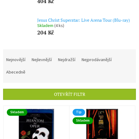
404 Kč
Jesus Christ Superstar: Live Arena Tour (Blu-ray)
Skladem
(4 ks)
204 Kč
Ř
a
Nejnovější
Nejlevnější
Nejdražší
Nejprodávanější
z
e
Abecedně
n
í
p
OTEVŘÍT FILTR
r
o
V
d
Skladem
Tip
ý
u
Skladem
p
k
i
t
s