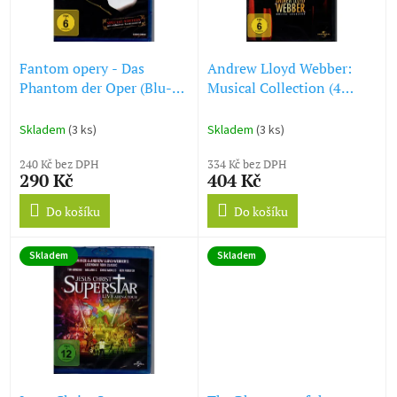
ů
p
r
o
d
Fantom opery - Das
Andrew Lloyd Webber:
u
Phantom der Oper (Blu-
Musical Collection (4
k
ray)
DVD)
t
Skladem
(3 ks)
Skladem
(3 ks)
ů
240 Kč bez DPH
334 Kč bez DPH
290 Kč
404 Kč
Do košíku
Do košíku
Skladem
Skladem