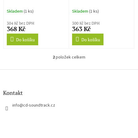
k
and the Knights of Valour
t
Skladem
(1 ks)
Skladem
(1 ks)
ů
304 Kč bez DPH
300 Kč bez DPH
368 Kč
363 Kč
Do košíku
Do košíku
2
položek celkem
O
v
l
Z
á
á
d
p
a
a
Kontakt
c
t
í
í
info
@
cd-soundtrack.cz
p
r
v
k
y
v