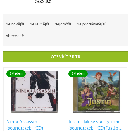
363 Kč
Ř
a
Nejnovější
Nejlevnější
Nejdražší
Nejprodávanější
z
e
Abecedně
n
í
p
OTEVŘÍT FILTR
r
o
V
d
Skladem
Skladem
ý
u
p
k
i
t
s
ů
p
r
o
d
Ninja Assassin
Justin: Jak se stát rytířem
u
(soundtrack - CD)
(soundtrack - CD) Justin