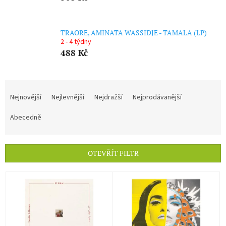
TRAORE, AMINATA WASSIDJE - TAMALA (LP)
2 - 4 týdny
488 Kč
Ř
a
Nejnovější
Nejlevnější
Nejdražší
Nejprodávanější
z
e
Abecedně
n
í
p
OTEVŘÍT FILTR
r
o
V
d
ý
u
p
k
i
t
s