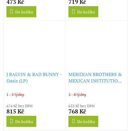
473 Kč
719 Kč
Do košíku
Do košíku
J BALVIN & BAD BUNNY -
MERIDIAN BROTHERS &
Oasis (LP)
MEXICAN INSTITUTION
OF SOUND - RUIDO
TOVAR (LP)
1 - 3 týdny
2 - 4 týdny
674 Kč bez DPH
635 Kč bez DPH
815 Kč
768 Kč
Do košíku
Do košíku