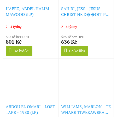
HAFEZ, ABDEL HALIM -
SAH BI, JESS - JESUS -
MAWOOD (LP)
CHRIST NE D��OIT PAS
(LP)
2 - 4 týdny
2 - 4 týdny
662 Kč bez DPH
526 Kč bez DPH
801 Kč
636 Kč
Do košíku
Do košíku
ABDOU EL OMARI - LOST
WILLIAMS, MARLON - TE
TAPE - 1980 (LP)
WHARE TIWEKAWEKA