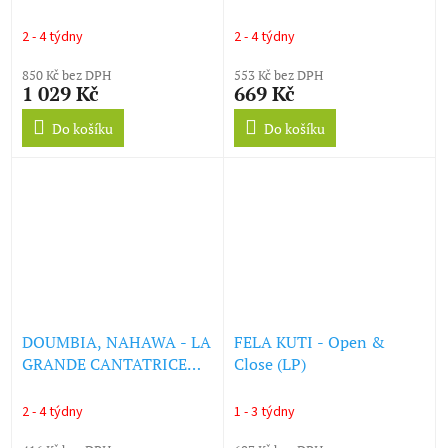
CRY FLUTES AND
BAMBOO JEWS HARPS
2 - 4 týdny
2 - 4 týdny
FROM PAPUA(...) (LP)
850 Kč bez DPH
553 Kč bez DPH
1 029 Kč
669 Kč
Do košíku
Do košíku
DOUMBIA, NAHAWA - LA
FELA KUTI - Open &
GRANDE CANTATRICE
Close (LP)
MALIENNE, VOL. 1 (LP)
2 - 4 týdny
1 - 3 týdny