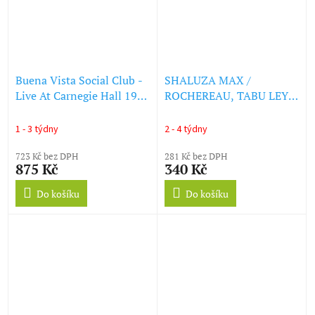
Buena Vista Social Club -
SHALUZA MAX /
Live At Carnegie Hall 1998
ROCHEREAU, TABU LEY -
(LP)
MANGASE/HAFI DEO (LP)
1 - 3 týdny
2 - 4 týdny
723 Kč bez DPH
281 Kč bez DPH
875 Kč
340 Kč
Do košíku
Do košíku