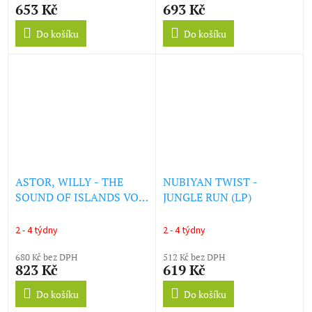
653 Kč
693 Kč
(COLOURED LP) (LP)
Do košíku
Do košíku
ASTOR, WILLY - THE
NUBIYAN TWIST -
SOUND OF ISLANDS VOL.
JUNGLE RUN (LP)
VII (INSTRUMENTAL
MUSIC) (LP)
2 - 4 týdny
2 - 4 týdny
680 Kč bez DPH
512 Kč bez DPH
823 Kč
619 Kč
Do košíku
Do košíku