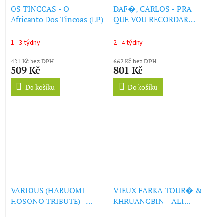
OS TINCOAS - O
DAF�, CARLOS - PRA
Africanto Dos Tincoas (LP)
QUE VOU RECORDAR
(REISSUE) (LP)
1 - 3 týdny
2 - 4 týdny
421 Kč bez DPH
662 Kč bez DPH
509 Kč
801 Kč
Do košíku
Do košíku
VARIOUS (HARUOMI
VIEUX FARKA TOUR� &
HOSONO TRIBUTE) -
KHRUANGBIN - ALI
HOSONO HOUSE
(MARMALADE VINYL)