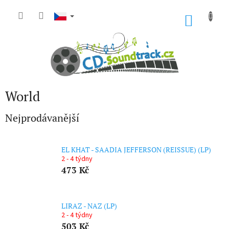
Přejít
na
NÁKU
obsah
KOŠÍK
World
Nejprodávanější
EL KHAT - SAADIA JEFFERSON (REISSUE) (LP)
2 - 4 týdny
473 Kč
LIRAZ - NAZ (LP)
2 - 4 týdny
503 Kč