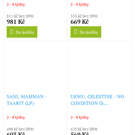
REVISITED (LP)
(LP)
2 - 4 týdny
2 - 4 týdny
811 Kč bez DPH
553 Kč bez DPH
981 Kč
669 Kč
Do košíku
Do košíku
SANI, MAMMAN -
UKWU, CELESTINE - NO
TAARIT (LP)
CONDITION IS
PERMANENT (LP)
2 - 4 týdny
2 - 4 týdny
498 Kč bez DPH
470 Kč bez DPH
603 Kč
569 Kč