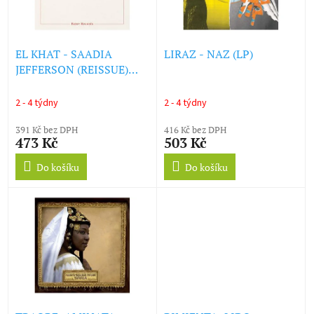
ů
p
r
o
d
EL KHAT - SAADIA
LIRAZ - NAZ (LP)
u
JEFFERSON (REISSUE)
k
(LP)
t
2 - 4 týdny
2 - 4 týdny
ů
391 Kč bez DPH
416 Kč bez DPH
473 Kč
503 Kč
Do košíku
Do košíku