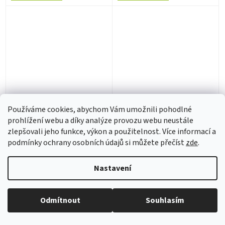
DADDY YANKEE -
QANAT - AIGUA
Legendaddy (LP)
BALLANT (LP)
Používáme cookies, abychom Vám umožnili pohodlné
prohlížení webu a díky analýze provozu webu neustále
zlepšovali jeho funkce, výkon a použitelnost. Více informací a
1 - 3 týdny
2 - 4 týdny
podmínky ochrany osobních údajů si můžete přečíst
zde
.
283 Kč bez DPH
540 Kč bez DPH
343 Kč
653 Kč
Nastavení
Do košíku
Do košíku
Odmítnout
Souhlasím