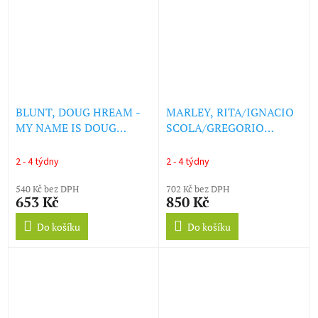
BLUNT, DOUG HREAM -
MARLEY, RITA/IGNACIO
MY NAME IS DOUG
SCOLA/GREGORIO
HREAM BLUNT (LP)
PANIAGUA - SPECTACLES
FOR TRIBUFFALOS (2LP)
2 - 4 týdny
2 - 4 týdny
(LP)
540 Kč bez DPH
702 Kč bez DPH
653 Kč
850 Kč
Do košíku
Do košíku