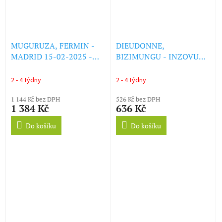
MUGURUZA, FERMIN -
DIEUDONNE,
MADRID 15-02-2025 -
BIZIMUNGU - INZOVU
AKELARRE ANTIFACISTA
Y'IMIRINDI (LP)
(3LP) (LP)
2 - 4 týdny
2 - 4 týdny
1 144 Kč bez DPH
526 Kč bez DPH
1 384 Kč
636 Kč
Do košíku
Do košíku