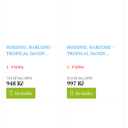
HOSONO, HARUOMI -
HOSONO, HARUOMI -
TROPICAL DANDY
TROPICAL DANDY
(BLACK 180G LP W/ OBI)
(OCEAN BLUE COL. 180G
(LP)
LP W/ OBI) (LP)
2 - 4 týdny
2 - 4 týdny
783 Kč bez DPH
824 Kč bez DPH
948 Kč
997 Kč
Do košíku
Do košíku