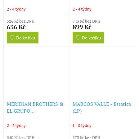
(WHITE VINYL) (LP)
2 - 4 týdny
2 - 4 týdny
526 Kč bez DPH
743 Kč bez DPH
636 Kč
899 Kč
Do košíku
Do košíku
MERIDIAN BROTHERS &
MARCOS VALLE - Estatica
EL GRUPO
(LP)
RENACIMIENTO -
MERIDIAN BROTHERS &
2 - 4 týdny
1 - 3 týdny
EL GRUPO
RENACIMIENTO
540 Kč bez DPH
573 Kč bez DPH