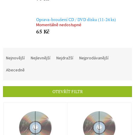
Oprava-broušení CD / DVD disku (11-24 ks)
Momentálně nedostupné
65 Kč
Ř
a
Nejnovější
Nejlevnější
Nejdražší
Nejprodávanější
z
e
Abecedně
n
í
p
OTEVŘÍT FILTR
r
o
V
d
ý
u
p
k
i
t
s