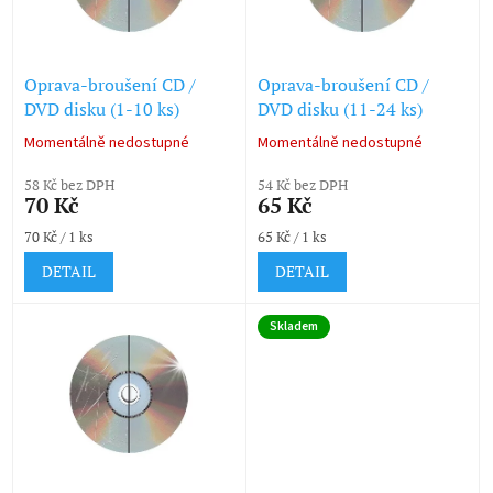
ů
p
r
o
d
Oprava-broušení CD /
Oprava-broušení CD /
u
DVD disku (1-10 ks)
DVD disku (11-24 ks)
k
Momentálně nedostupné
Momentálně nedostupné
Průměrné
Průměrné
t
hodnocení
hodnocení
ů
58 Kč bez DPH
54 Kč bez DPH
produktu
produktu
70 Kč
65 Kč
je
je
5,0
5,0
Měrná
Měrná
70 Kč / 1 ks
65 Kč / 1 ks
z
z
cena:
cena:
5
5
DETAIL
DETAIL
hvězdiček.
hvězdiček.
Skladem