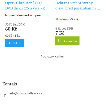
Oprava-broušení CD /
Ochrana vrchní strany
DVD disku (25 a více ks)
disku před poškrábáním -
Scratch Guard
Momentálně nedostupné
Průměrné
Skladem
(>5 ks)
hodnocení
50 Kč bez DPH
produktu
60 Kč
6 Kč bez DPH
je
7 Kč
5,0
Měrná
60 Kč / 1 ks
z
cena:
Do košíku
5
DETAIL
hvězdiček.
4
položek celkem
O
v
l
Z
á
á
d
p
a
a
Kontakt
c
t
í
í
info
@
cd-soundtrack.cz
p
r
v