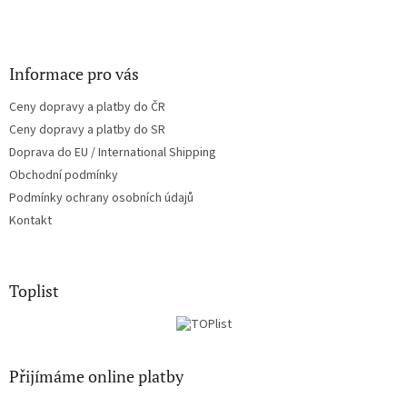
k
y
v
ý
Informace pro vás
p
i
Ceny dopravy a platby do ČR
s
u
Ceny dopravy a platby do SR
Doprava do EU / International Shipping
Obchodní podmínky
Podmínky ochrany osobních údajů
Kontakt
Toplist
Přijímáme online platby