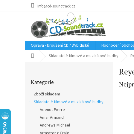
Přejít
info@cd-soundtrack.cz
na
obsah
Oprava - broušení CD / DVD disků
Hodnocení obcho
Domů
Skladatelé filmové a muzikálové hudby
R
P
Reye
o
Přeskočit
s
Kategorie
kategorie
Nejpr
t
r
Zboží skladem
a
Skladatelé filmové a muzikálové hudby
n
Adenot Pierre
n
í
Amar Armand
p
Andrews Michael
a
Armstrong Craig