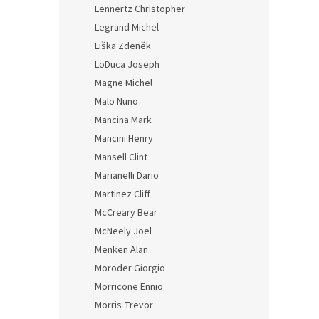
Lennertz Christopher
Legrand Michel
Liška Zdeněk
LoDuca Joseph
Magne Michel
Malo Nuno
Mancina Mark
Mancini Henry
Mansell Clint
Marianelli Dario
Martinez Cliff
McCreary Bear
McNeely Joel
Menken Alan
Moroder Giorgio
Morricone Ennio
Morris Trevor