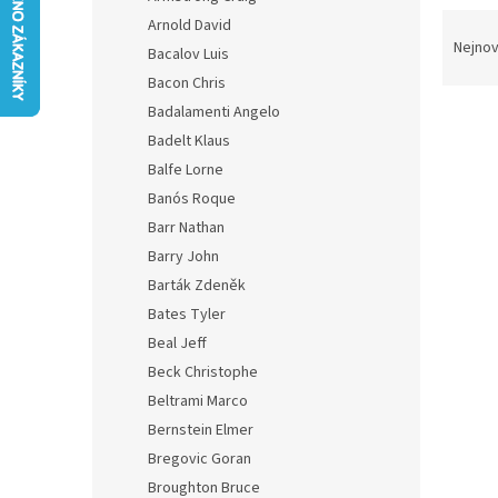
n
Ř
Arnold David
e
a
Nejnov
Bacalov Luis
l
z
Bacon Chris
e
Badalamenti Angelo
V
n
Skla
ý
í
Badelt Klaus
p
p
Balfe Lorne
i
r
Banós Roque
s
o
Barr Nathan
p
d
Barry John
r
u
o
Barták Zdeněk
k
d
t
Bates Tyler
u
ů
Beal Jeff
Nočn
k
Beck Christophe
The 
t
Beltrami Marco
ů
Bernstein Elmer
Bregovic Goran
323 K
Broughton Bruce
391