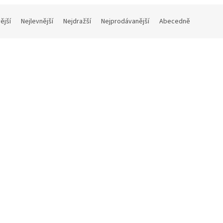
ější
Nejlevnější
Nejdražší
Nejprodávanější
Abecedně
dem
í manažer (soundtrack - CD)
Night Manager
Skladem
(1 ks)
č bez DPH
 Kč
Do košíku