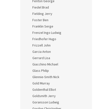
Fenton George
Fiedel Brad
Fielding Jerry
Foster Ben
Franklin Serge
Frenzel Ingo Ludwig
Friedhofer Hugo
Frizzell John
Garcia Anton
Gerrard Lisa
Giacchino Michael
Glass Philip
Glennie-Smith Nick
Gold Murray
Goldenthal Elliot
Goldsmith Jerry
Goransson Ludwig
Gordon Christopher