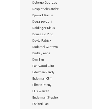
Delerue Georges
Desplat Alexandre
Djawadi Ramin
Doga Yevgeni
Doldinger Klaus
Donaggio Pino
Doyle Patrick
Dudamel Gustavo
Dudley Anne
Dun Tan
Eastwood Clint
Edelman Randy
Eidelman Cliff
Elfman Danny
Ellis Warren
Endelman Stephen
Eshkeri Ilan