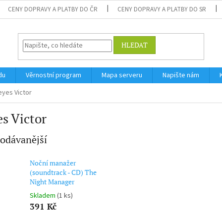
CENY DOPRAVY A PLATBY DO ČR
CENY DOPRAVY A PLATBY DO SR
HLEDAT
du
Věrnostní program
Mapa serveru
Napište nám
eyes Victor
s Victor
odávanější
Noční manažer
(soundtrack - CD) The
Night Manager
Skladem
(1 ks)
391 Kč