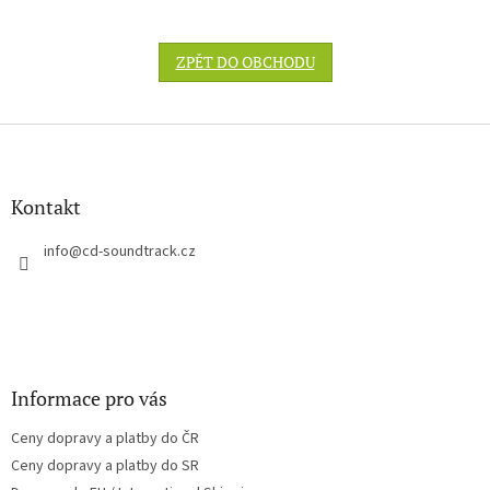
ZPĚT DO OBCHODU
Z
á
p
a
Kontakt
t
í
info
@
cd-soundtrack.cz
Informace pro vás
Ceny dopravy a platby do ČR
Ceny dopravy a platby do SR