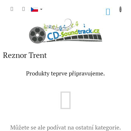
Přejít
na
NÁKU
obsah
KOŠÍK
Reznor Trent
Produkty teprve připravujeme.
Můžete se ale podívat na ostatní kategorie.