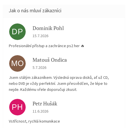
Dominik Pohl
DP
Hodnocení obchodu je 5 z 5 hvězdiček.
15.7.2026
Profesionální přístup a zachránce ps2 her 🔥
Matouš Ondica
MO
Hodnocení obchodu je 5 z 5 hvězdiček.
5.7.2026
Jsem stálým zákazníkem. Výsledná oprava disků, ať už CD,
nebo DVD je vždy perfektní. Jsem přesvědčen, že lépe to
nejde. Každému vřele doporučuji zkusit.
Petr Hušák
PH
Hodnocení obchodu je 5 z 5 hvězdiček.
11.6.2026
Vstřícnost, rychlá komunikace