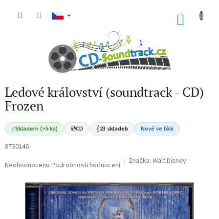
Přejít
na
NÁKU
obsah
KOŠÍK
Ledové království (soundtrack - CD)
Frozen
✓
Skladem (>5 ks)
💿
CD
𝄞
23 skladeb
Nové ve fólii
8730146
Značka:
Walt Disney
Průměrné
Neohodnoceno
Podrobnosti hodnocení
hodnocení
produktu
je
0,0
z