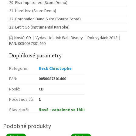
Elsa Imprisoned (Score Demo)
Hans' Kiss (Score Demo)
Coronation Band Suite (Source Score)
Let It Go (Instrumental Karaoke)
📀 Nosič: CD | Vydavatelství: Walt Disney | Rok vydání: 2013 |
EAN: 0050087301460
Doplňkové parametry
Kategorie
:
Beck Christophe
EAN
:
0050087301460
Nosič
:
CD
Počet nosičů
:
1
Stav zboží
:
Nové - zabalené ve fólii