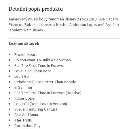
Detailní popis produktu
Animovaný muzikálový fenomén Disney z roku 2013. Dva Oscary.
Písně od Roberta Lopeze a Kristen Anderson-Lopezové. Vydáno
labelem Walt Disney.
Seznam skladeb:
Frozen Heart
Do You Want To Build A Snowman?
For The First Time In Forever
Love Is An Open Door
Let It Go
Reindeer(s) Are Better Than People
In Summer
For The First Time In Forever (Reprise)
Fixxer Upper
Let It Go (Demi Lovato Version)
Vuelie (Featuring Cantus)
Elsa And Anna
The Trolls
Coronation Day