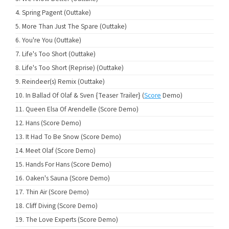
Spring Pagent (Outtake)
More Than Just The Spare (Outtake)
You're You (Outtake)
Life's Too Short (Outtake)
Life's Too Short (Reprise) (Outtake)
Reindeer(s) Remix (Outtake)
In Ballad Of Olaf & Sven {Teaser Trailer} (
Score
Demo)
Queen Elsa Of Arendelle (Score Demo)
Hans (Score Demo)
It Had To Be Snow (Score Demo)
Meet Olaf (Score Demo)
Hands For Hans (Score Demo)
Oaken's Sauna (Score Demo)
Thin Air (Score Demo)
Cliff Diving (Score Demo)
The Love Experts (Score Demo)