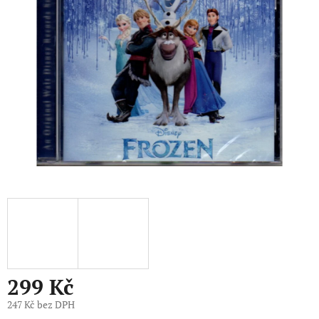
5
hvězdiček.
299 Kč
247 Kč bez DPH