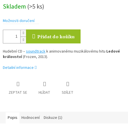
Měrná
Skladem
(>5 ks)
cena:
Možnosti doručení
Přidat do košíku
Hudební CD –
soundtrack
k animovanému muzikálovému hitu
Ledové
království
(Frozen, 2013).
Detailní informace
ZEPTAT SE
HLÍDAT
SDÍLET
Popis
Hodnocení
Diskuze (1)