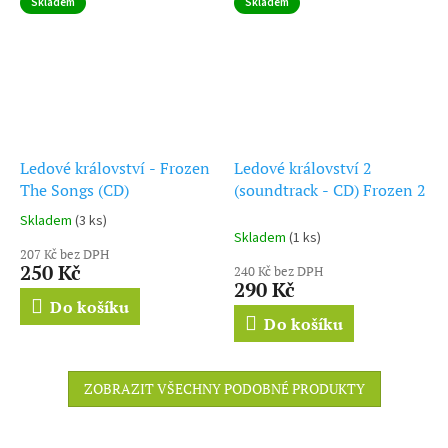
Skladem
Skladem
Ledové království - Frozen
Ledové království 2
The Songs (CD)
(soundtrack - CD) Frozen 2
Skladem
(3 ks)
Průměrné
Skladem
(1 ks)
hodnocení
207 Kč bez DPH
produktu
250 Kč
240 Kč bez DPH
je
290 Kč
5,0
Do košíku
z
Do košíku
5
hvězdiček.
ZOBRAZIT VŠECHNY PODOBNÉ PRODUKTY