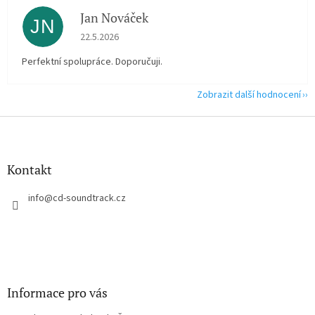
Jan Nováček
JN
Hodnocení obchodu je 5 z 5 hvězdiček.
22.5.2026
Perfektní spolupráce. Doporučuji.
Zobrazit další hodnocení
Z
á
p
a
Kontakt
t
í
info
@
cd-soundtrack.cz
Informace pro vás