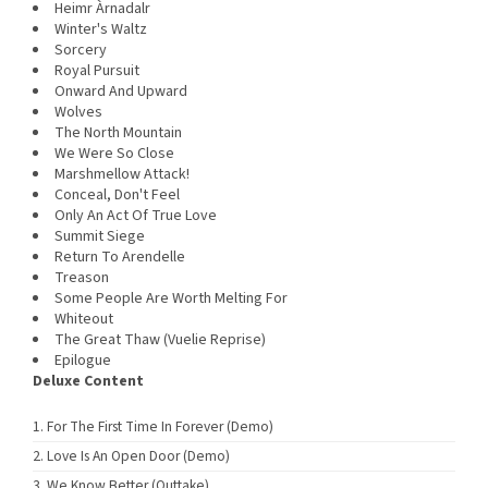
Heimr Àrnadalr
Winter's Waltz
Sorcery
Royal Pursuit
Onward And Upward
Wolves
The North Mountain
We Were So Close
Marshmellow Attack!
Conceal, Don't Feel
Only An Act Of True Love
Summit Siege
Return To Arendelle
Treason
Some People Are Worth Melting For
Whiteout
The Great Thaw (Vuelie Reprise)
Epilogue
Deluxe Content
For The First Time In Forever (Demo)
Love Is An Open Door (Demo)
We Know Better (Outtake)