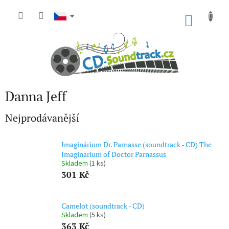
Přejít
na
NÁKU
obsah
KOŠÍK
Danna Jeff
Nejprodávanější
Imaginárium Dr. Parnasse (soundtrack - CD) The
Imaginarium of Doctor Parnassus
Skladem
(1 ks)
301 Kč
Camelot (soundtrack - CD)
Skladem
(5 ks)
363 Kč