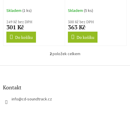
k
Imaginarium of Doctor
t
Parnassus
Skladem
(1 ks)
Skladem
(5 ks)
ů
249 Kč bez DPH
300 Kč bez DPH
301 Kč
363 Kč
Do košíku
Do košíku
2
položek celkem
O
v
l
Z
á
á
d
p
a
a
Kontakt
c
t
í
í
info
@
cd-soundtrack.cz
p
r
v
k
y
v