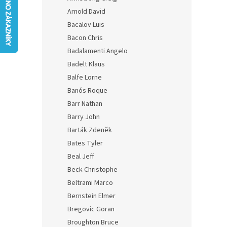
n
Arnold David
e
Bacalov Luis
l
Bacon Chris
Badalamenti Angelo
Badelt Klaus
Balfe Lorne
Banós Roque
Barr Nathan
Barry John
Barták Zdeněk
Bates Tyler
Beal Jeff
Beck Christophe
Beltrami Marco
Bernstein Elmer
Bregovic Goran
Broughton Bruce