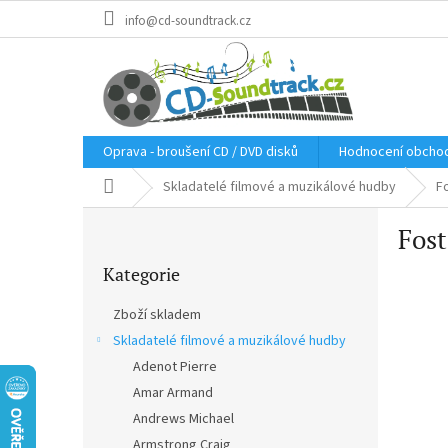
Přejít
info@cd-soundtrack.cz
na
obsah
Oprava - broušení CD / DVD disků
Hodnocení obcho
Domů
Skladatelé filmové a muzikálové hudby
F
P
Fost
o
Přeskočit
s
Kategorie
kategorie
t
r
Zboží skladem
a
Skladatelé filmové a muzikálové hudby
n
Adenot Pierre
n
í
Amar Armand
p
Andrews Michael
a
Armstrong Craig