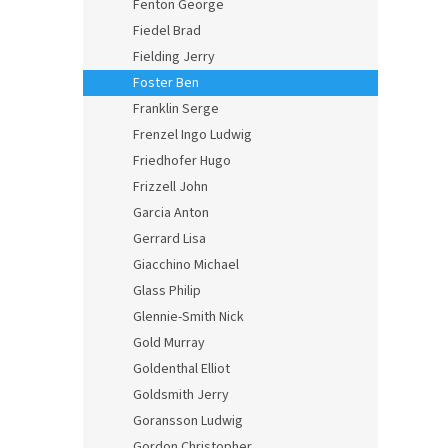
Fenton George
Fiedel Brad
Fielding Jerry
Foster Ben
Franklin Serge
Frenzel Ingo Ludwig
Friedhofer Hugo
Frizzell John
Garcia Anton
Gerrard Lisa
Giacchino Michael
Glass Philip
Glennie-Smith Nick
Gold Murray
Goldenthal Elliot
Goldsmith Jerry
Goransson Ludwig
Gordon Christopher