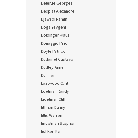
Delerue Georges
Desplat Alexandre
Djawadi Ramin
Doga Yevgeni
Doldinger Klaus
Donaggio Pino
Doyle Patrick
Dudamel Gustavo
Dudley Anne
Dun Tan
Eastwood Clint
Edelman Randy
Eidelman Cliff
Elfman Danny
Ellis Warren
Endelman Stephen
Eshkeri Ilan