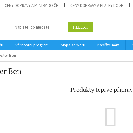
CENY DOPRAVY A PLATBY DO ČR
CENY DOPRAVY A PLATBY DO SR
HLEDAT
du
Věrnostní program
Mapa serveru
Napište nám
oster Ben
er Ben
Produkty teprve připra