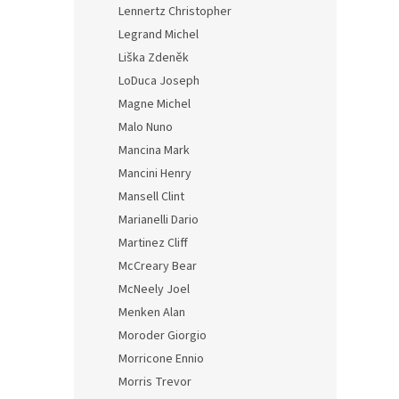
Lennertz Christopher
Legrand Michel
Liška Zdeněk
LoDuca Joseph
Magne Michel
Malo Nuno
Mancina Mark
Mancini Henry
Mansell Clint
Marianelli Dario
Martinez Cliff
McCreary Bear
McNeely Joel
Menken Alan
Moroder Giorgio
Morricone Ennio
Morris Trevor