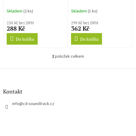
k
t
Skladem
(2 ks)
Skladem
(1 ks)
ů
238 Kč bez DPH
299 Kč bez DPH
288 Kč
362 Kč
Do košíku
Do košíku
2
položek celkem
O
v
l
Z
á
á
d
p
a
a
Kontakt
c
t
í
í
info
@
cd-soundtrack.cz
p
r
v
k
y
v