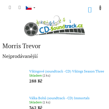
Přejít
na
NÁKU
obsah
KOŠÍK
Morris Trevor
Nejprodávanější
Vikingové (soundtrack - CD) Vikings Season Three
Skladem
(2 ks)
288 Kč
Válka Bohů (soundtrack - CD) Immortals
Skladem
(1 ks)
362 Kč