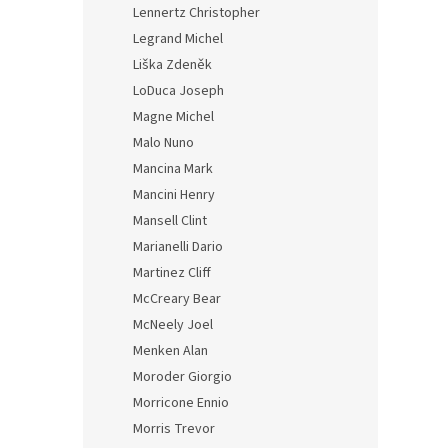
Lennertz Christopher
Legrand Michel
Liška Zdeněk
LoDuca Joseph
Magne Michel
Malo Nuno
Mancina Mark
Mancini Henry
Mansell Clint
Marianelli Dario
Martinez Cliff
McCreary Bear
McNeely Joel
Menken Alan
Moroder Giorgio
Morricone Ennio
Morris Trevor