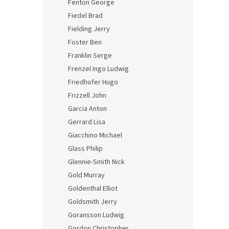
Fenton George
Fiedel Brad
Fielding Jerry
Foster Ben
Franklin Serge
Frenzel Ingo Ludwig
Friedhofer Hugo
Frizzell John
Garcia Anton
Gerrard Lisa
Giacchino Michael
Glass Philip
Glennie-Smith Nick
Gold Murray
Goldenthal Elliot
Goldsmith Jerry
Goransson Ludwig
Gordon Christopher