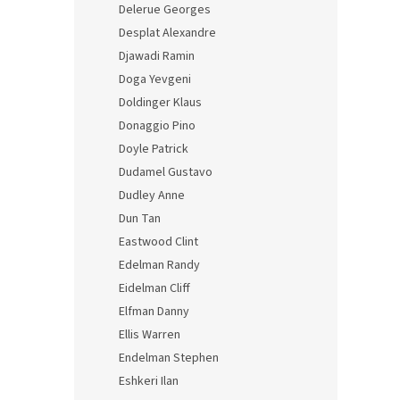
Delerue Georges
Desplat Alexandre
Djawadi Ramin
Doga Yevgeni
Doldinger Klaus
Donaggio Pino
Doyle Patrick
Dudamel Gustavo
Dudley Anne
Dun Tan
Eastwood Clint
Edelman Randy
Eidelman Cliff
Elfman Danny
Ellis Warren
Endelman Stephen
Eshkeri Ilan