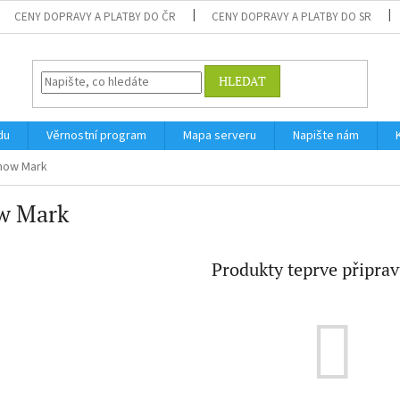
CENY DOPRAVY A PLATBY DO ČR
CENY DOPRAVY A PLATBY DO SR
HLEDAT
du
Věrnostní program
Mapa serveru
Napište nám
now Mark
w Mark
Produkty teprve připra