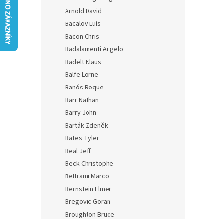
n
Arnold David
e
Bacalov Luis
l
Bacon Chris
Badalamenti Angelo
Badelt Klaus
Balfe Lorne
Banós Roque
Barr Nathan
Barry John
Barták Zdeněk
Bates Tyler
Beal Jeff
Beck Christophe
Beltrami Marco
Bernstein Elmer
Bregovic Goran
Broughton Bruce