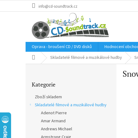
Přejít
info@cd-soundtrack.cz
na
obsah
Oprava - broušení CD / DVD disků
Hodnocení obcho
Domů
Skladatelé filmové a muzikálové hudby
S
P
Sno
o
Přeskočit
s
Kategorie
kategorie
t
r
Zboží skladem
a
Skladatelé filmové a muzikálové hudby
n
Adenot Pierre
n
í
Amar Armand
p
Andrews Michael
a
Armstrong Craig