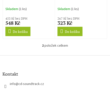
k
t
Skladem
(1 ks)
Skladem
(1 ks)
ů
453 Kč bez DPH
267 Kč bez DPH
548 Kč
323 Kč
Do košíku
Do košíku
2
položek celkem
O
v
l
Z
á
á
d
p
a
a
Kontakt
c
t
í
í
info
@
cd-soundtrack.cz
p
r
v
k
y
v