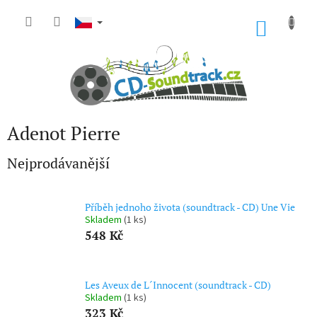
Přejít
na
NÁKU
obsah
KOŠÍK
Adenot Pierre
Nejprodávanější
Příběh jednoho života (soundtrack - CD) Une Vie
Skladem
(1 ks)
548 Kč
Les Aveux de L´Innocent (soundtrack - CD)
Skladem
(1 ks)
323 Kč