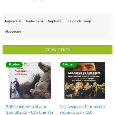
Ř
a
Nejnovější
Nejlevnější
Nejdražší
Nejprodávanější
z
e
Abecedně
n
í
p
OTEVŘÍT FILTR
r
o
V
d
Skladem
Skladem
ý
u
p
k
i
t
s
ů
p
r
o
d
Příběh jednoho života
Les Aveux de L´Innocent
u
(soundtrack - CD) Une Vie
(soundtrack - CD)