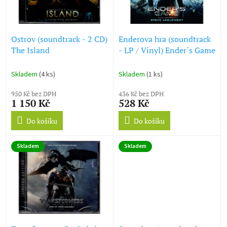
ů
p
r
o
d
Ostrov (soundtrack - 2 CD)
Enderova hra (soundtrack
u
The Island
- LP / Vinyl) Ender´s Game
k
t
Skladem
(4 ks)
Skladem
(1 ks)
ů
950 Kč bez DPH
436 Kč bez DPH
1 150 Kč
528 Kč
Do košíku
Do košíku
Skladem
Skladem