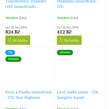
Transformers: Poslední
Steamboy (soundtrack -
rytíř (soundtrack)
CD)
Transformers: The Last
Knight (2 CD)
Skladem
(2 ks)
Skladem
(1 ks)
681 Kč bez DPH
341 Kč bez DPH
824 Kč
412 Kč
Do košíku
Do košíku
Tip
Skladem
Skladem
Princ a Pruďas (soundtrack
Lovci mafie (score - CD)
- CD) Your Highness
Gangster Squad