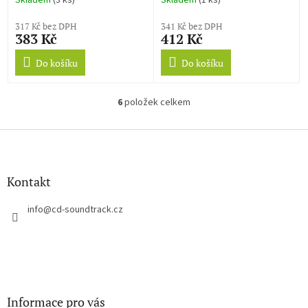
Skladem
(3 ks)
Skladem
(1 ks)
317 Kč bez DPH
341 Kč bez DPH
383 Kč
412 Kč
Do košíku
Do košíku
6
položek celkem
O
v
l
Z
á
á
d
p
a
a
Kontakt
c
t
í
í
info
@
cd-soundtrack.cz
p
r
v
k
y
v
ý
Informace pro vás
p