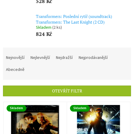
528 Kč
Transformers: Poslední rytíř (soundtrack)
Transformers: The Last Knight (2 CD)
Skladem
(2 ks)
824 Kč
Ř
a
Nejnovější
Nejlevnější
Nejdražší
Nejprodávanější
z
e
Abecedně
n
í
p
OTEVŘÍT FILTR
r
o
V
d
Skladem
Skladem
ý
u
p
k
i
t
s