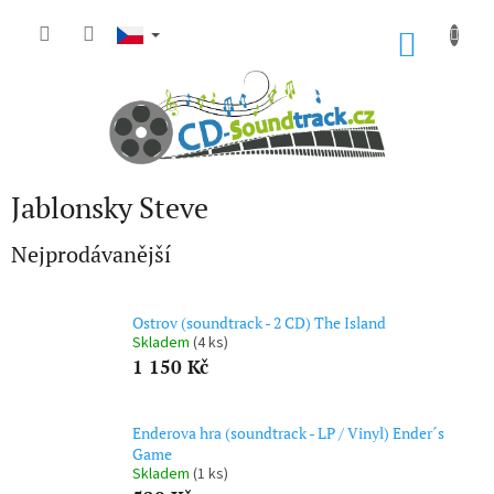
Přejít
na
NÁKU
obsah
KOŠÍK
Jablonsky Steve
Nejprodávanější
Ostrov (soundtrack - 2 CD) The Island
Skladem
(4 ks)
1 150 Kč
Enderova hra (soundtrack - LP / Vinyl) Ender´s
Game
Skladem
(1 ks)