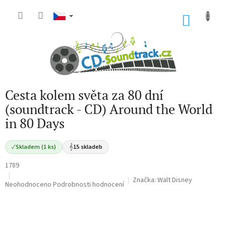
Přejít
na
NÁKU
obsah
KOŠÍK
Cesta kolem světa za 80 dní
(soundtrack - CD) Around the World
in 80 Days
✓
Skladem (1 ks)
𝄞
15 skladeb
1789
Značka:
Walt Disney
Průměrné
Neohodnoceno
Podrobnosti hodnocení
hodnocení
produktu
je
0,0