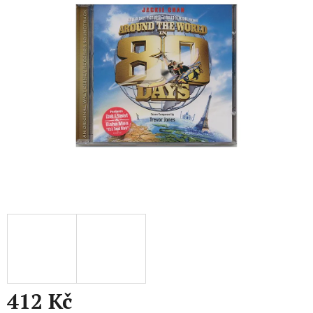
z
5
hvězdiček.
412 Kč