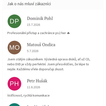
Dominik Pohl
DP
Hodnocení obchodu je 5 z 5 hvězdiček.
15.7.2026
Profesionální přístup a zachránce ps2 her 🔥
Matouš Ondica
MO
Hodnocení obchodu je 5 z 5 hvězdiček.
5.7.2026
Jsem stálým zákazníkem. Výsledná oprava disků, ať už CD,
nebo DVD je vždy perfektní. Jsem přesvědčen, že lépe to
nejde. Každému vřele doporučuji zkusit.
Petr Hušák
PH
Hodnocení obchodu je 5 z 5 hvězdiček.
11.6.2026
Vstřícnost, rychlá komunikace