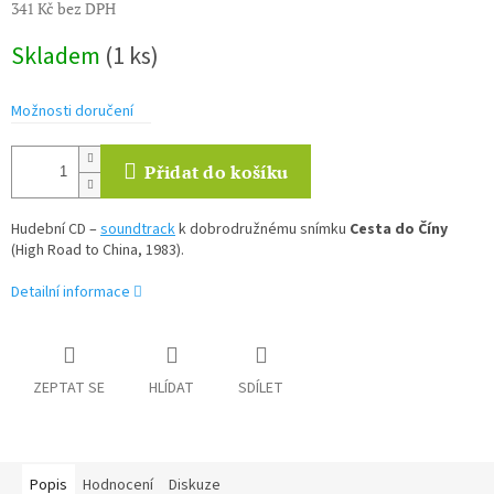
341 Kč bez DPH
Měrná
Skladem
(1 ks)
cena:
Možnosti doručení
Přidat do košíku
Hudební CD –
soundtrack
k dobrodružnému snímku
Cesta do Číny
(High Road to China, 1983).
Detailní informace
ZEPTAT SE
HLÍDAT
SDÍLET
Popis
Hodnocení
Diskuze