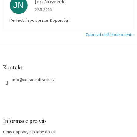
Jan Nováček
JN
Hodnocení obchodu je 5 z 5 hvězdiček.
22.5.2026
Perfektní spolupráce. Doporučuji.
Zobrazit další hodnocení
Z
á
p
a
Kontakt
t
í
info
@
cd-soundtrack.cz
Informace pro vás
Ceny dopravy a platby do ČR