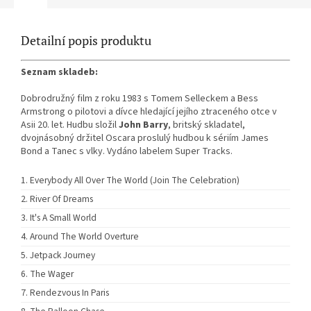
Detailní popis produktu
Seznam skladeb:
Dobrodružný film z roku 1983 s Tomem Selleckem a Bess
Armstrong o pilotovi a dívce hledající jejího ztraceného otce v
Asii 20. let. Hudbu složil
John Barry
, britský skladatel,
dvojnásobný držitel Oscara proslulý hudbou k sériím James
Bond a Tanec s vlky. Vydáno labelem Super Tracks.
Everybody All Over The World (Join The Celebration)
River Of Dreams
It's A Small World
Around The World Overture
Jetpack Journey
The Wager
Rendezvous In Paris