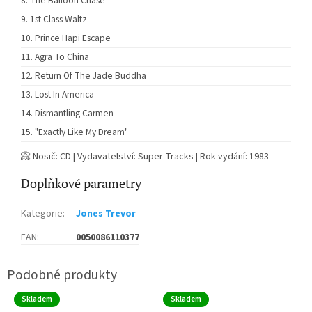
The Balloon Chase
1st Class Waltz
Prince Hapi Escape
Agra To China
Return Of The Jade Buddha
Lost In America
Dismantling Carmen
"Exactly Like My Dream"
📀 Nosič: CD | Vydavatelství: Super Tracks | Rok vydání: 1983
Doplňkové parametry
Kategorie
:
Jones Trevor
EAN
:
0050086110377
Skladem
Skladem