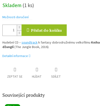
Měrná
Skladem
(1 ks)
cena:
Možnosti doručení
Přidat do košíku
Hudební CD –
soundtrack
k fantasy dobrodružnému velkofilmu
Kniha
džunglí
(The Jungle Book, 2016).
Detailní informace
ZEPTAT SE
HLÍDAT
SDÍLET
Související produkty