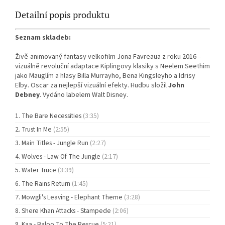
Detailní popis produktu
Seznam skladeb:
Živě-animovaný fantasy velkofilm Jona Favreaua z roku 2016 –
vizuálně revoluční adaptace Kiplingovy klasiky s Neelem Seethim
jako Mauglím a hlasy Billa Murrayho, Bena Kingsleyho a Idrisy
Elby. Oscar za nejlepší vizuální efekty. Hudbu složil
John
Debney
. Vydáno labelem Walt Disney.
The Bare Necessities
(3:35)
Trust In Me
(2:55)
Main Titles - Jungle Run
(2:27)
Wolves - Law Of The Jungle
(2:17)
Water Truce
(3:39)
The Rains Return
(1:45)
Mowgli's Leaving - Elephant Theme
(3:28)
Shere Khan Attacks - Stampede
(2:06)
Kaa - Baloo To The Rescue
(5:21)