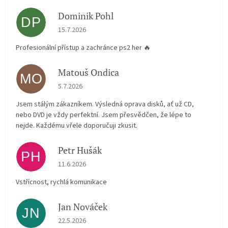
Dominik Pohl
DP
Hodnocení obchodu je 5 z 5 hvězdiček.
15.7.2026
Profesionální přístup a zachránce ps2 her 🔥
Matouš Ondica
MO
Hodnocení obchodu je 5 z 5 hvězdiček.
5.7.2026
Jsem stálým zákazníkem. Výsledná oprava disků, ať už CD,
nebo DVD je vždy perfektní. Jsem přesvědčen, že lépe to
nejde. Každému vřele doporučuji zkusit.
Petr Hušák
PH
Hodnocení obchodu je 5 z 5 hvězdiček.
11.6.2026
Vstřícnost, rychlá komunikace
Jan Nováček
JN
Hodnocení obchodu je 5 z 5 hvězdiček.
22.5.2026