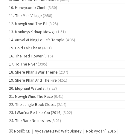
Honeycomb Climb
(3:30)
The Man Village
(2:58)
Mowgli And The Pit
(3:25)
Monkeys Kidnap Mowgli
(1:51)
Arrival At King Louie's Temple
(4:35)
Cold Lair Chase
(4:01)
The Red Flower
(3:16)
To The River
(3:05)
Shere Khan's War Theme
(2:37)
Shere Khan And The Fire
(4:51)
Elephant Waterfall
(3:27)
Mowgli Wins The Race
(0:41)
The Jungle Book Closes
(2:14)
I Wan'na Be Like You (2016)
(3:02)
The Bare Necessities
(3:01)
📀 Nosič: CD | Vydavatelství: Walt Disney | Rok vydání: 2016 |