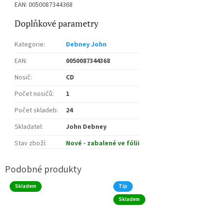
EAN: 0050087344368
Doplňkové parametry
Kategorie
:
Debney John
EAN
:
0050087344368
Nosič
:
CD
Počet nosičů
:
1
Počet skladeb
:
24
Skladatel
:
John Debney
Stav zboží
:
Nové - zabalené ve fólii
Skladem
Tip
Skladem