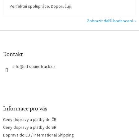
Perfektní spolupráce. Doporučuji.
Zobrazit další hodnocení
Z
á
p
a
Kontakt
t
í
info
@
cd-soundtrack.cz
Informace pro vás
Ceny dopravy a platby do ČR
Ceny dopravy a platby do SR
Doprava do EU / International Shipping