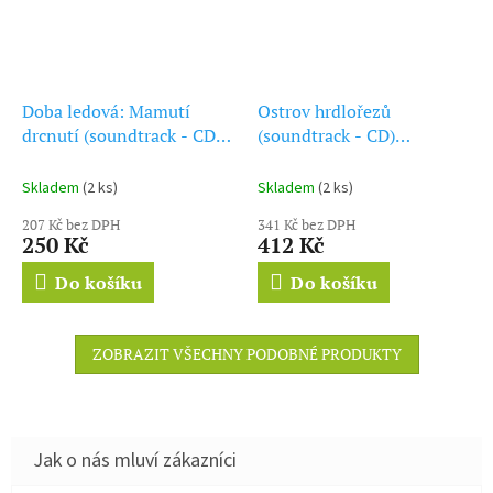
Doba ledová: Mamutí
Ostrov hrdlořezů
drcnutí (soundtrack - CD)
(soundtrack - CD)
Ice Age: Collision Course
Cutthroat Island
Skladem
(2 ks)
Skladem
(2 ks)
207 Kč bez DPH
341 Kč bez DPH
250 Kč
412 Kč
Do košíku
Do košíku
ZOBRAZIT VŠECHNY PODOBNÉ PRODUKTY