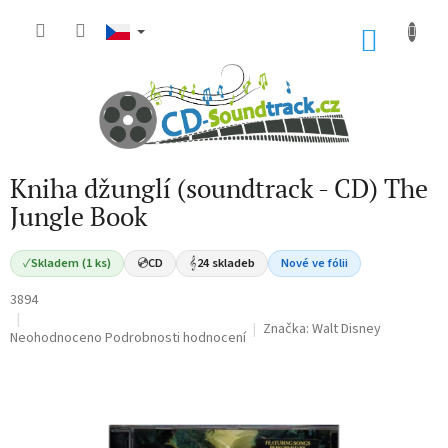
Přejít
na
NÁKU
obsah
KOŠÍK
Kniha džunglí (soundtrack - CD) The
Jungle Book
✓
Skladem (1 ks)
💿
CD
𝄞
24 skladeb
Nové ve fólii
3894
Značka:
Walt Disney
Průměrné
Neohodnoceno
Podrobnosti hodnocení
hodnocení
produktu
je
0,0
z