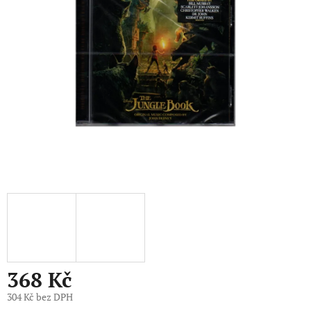
5
hvězdiček.
368 Kč
304 Kč bez DPH