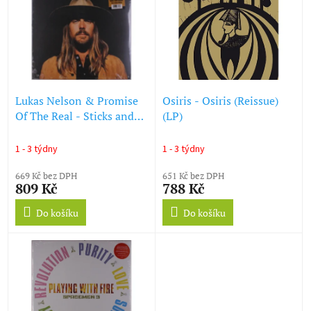
u
p
k
i
t
s
ů
p
r
o
d
Lukas Nelson & Promise
Osiris - Osiris (Reissue)
u
Of The Real - Sticks and
(LP)
k
Stones (Dark Blue W/
t
White Swirl Vinyl) (LP)
1 - 3 týdny
1 - 3 týdny
ů
669 Kč bez DPH
651 Kč bez DPH
809 Kč
788 Kč
Do košíku
Do košíku