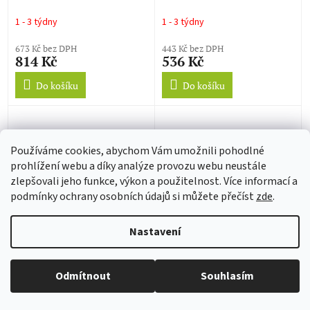
1 - 3 týdny
1 - 3 týdny
673 Kč bez DPH
443 Kč bez DPH
814 Kč
536 Kč
Do košíku
Do košíku
Používáme cookies, abychom Vám umožnili pohodlné
prohlížení webu a díky analýze provozu webu neustále
zlepšovali jeho funkce, výkon a použitelnost. Více informací a
podmínky ochrany osobních údajů si můžete přečíst
zde
.
Nastavení
A PERFECT CIRCLE -
COLDPLAY - Everyday Life
Thirteenth Step (LP)
(LP)
Odmítnout
Souhlasím
1 - 3 týdny
1 - 3 týdny
823 Kč bez DPH
700 Kč bez DPH