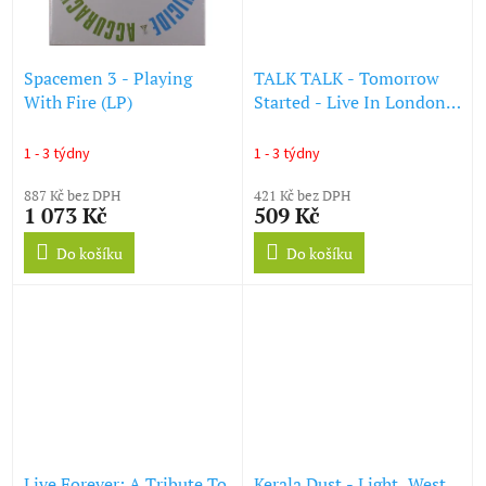
Spacemen 3 - Playing
TALK TALK - Tomorrow
With Fire (LP)
Started - Live In London
1986 (LP)
1 - 3 týdny
1 - 3 týdny
887 Kč bez DPH
421 Kč bez DPH
1 073 Kč
509 Kč
Do košíku
Do košíku
Live Forever: A Tribute To
Kerala Dust - Light, West