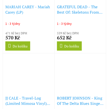
MARIAH CAREY - Mariah
GRATEFUL DEAD - The
Carey (LP)
Best Of: Skeletons From
The Closet (LP)
1 - 3 týdny
1 - 3 týdny
471 Kč bez DPH
539 Kč bez DPH
570 Kč
652 Kč
Do košíku
Do košíku
JJ CALE - Travel-Log
ROBERT JOHNSON - King
(Limited Mimosa Vinyl)
Of The Delta Blues Singers
(LP)
(Limited Turquoise Vinyl)