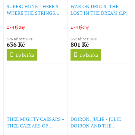
SUPERCHUNK - HERE'S
WAR ON DRUGS, THE -
WHERE THE STRINGS
LOST IN THE DREAM (LP)
COME IN (REMASTERED)
(LP)
2 - 4 týdny
2 - 4 týdny
526 Kč bez DPH
662 Kč bez DPH
636 Kč
801 Kč
Do košíku
Do košíku
THEE MIGHTY CAESARS -
DOIRON, JULIE - JULIE
THEE CAESARS OF
DOIRON AND THE
TRASH (LP)
WOODEN STARS (LP)