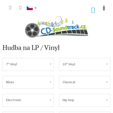
Přejít
na
NÁKU
obsah
KOŠÍK
Hudba na LP / Vinyl
7" Vinyl
10" Vinyl
Blues
Classical
Electronic
Hip Hop