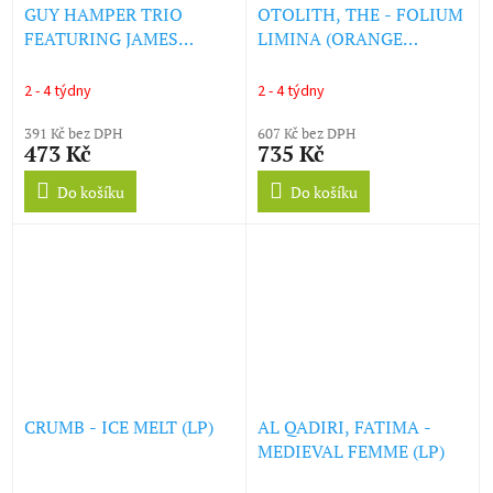
GUY HAMPER TRIO
OTOLITH, THE - FOLIUM
FEATURING JAMES
LIMINA (ORANGE
TAYLOR, THE - ALL THE
COLOURED ETCHED D-
POISONS IN THE MUD
SIDE 2LP) (LP)
2 - 4 týdny
2 - 4 týdny
(LP)
391 Kč bez DPH
607 Kč bez DPH
473 Kč
735 Kč
Do košíku
Do košíku
CRUMB - ICE MELT (LP)
AL QADIRI, FATIMA -
MEDIEVAL FEMME (LP)