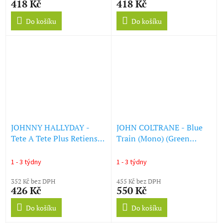
418 Kč
418 Kč
Do košíku
Do košíku
JOHNNY HALLYDAY -
JOHN COLTRANE - Blue
Tete A Tete Plus Retiens
Train (Mono) (Green
La Nuit (+5 Bonus Tracks)
Vinyl) (LP)
(LP)
1 - 3 týdny
1 - 3 týdny
352 Kč bez DPH
455 Kč bez DPH
426 Kč
550 Kč
Do košíku
Do košíku