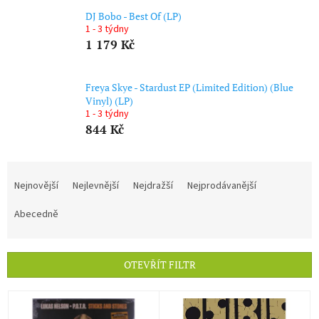
DJ Bobo - Best Of (LP)
1 - 3 týdny
1 179 Kč
Freya Skye - Stardust EP (Limited Edition) (Blue
Vinyl) (LP)
1 - 3 týdny
844 Kč
Ř
a
Nejnovější
Nejlevnější
Nejdražší
Nejprodávanější
z
e
Abecedně
n
í
p
OTEVŘÍT FILTR
r
o
V
d
ý