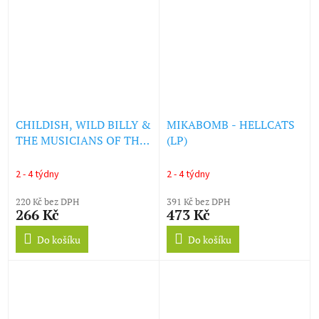
CHILDISH, WILD BILLY &
MIKABOMB - HELLCATS
THE MUSICIANS OF THE
(LP)
BRITISH EMPIRE -
THATCHER'S CHILDREN
2 - 4 týdny
2 - 4 týdny
(LP)
220 Kč bez DPH
391 Kč bez DPH
266 Kč
473 Kč
Do košíku
Do košíku