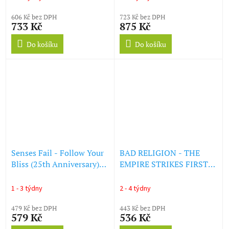
606 Kč bez DPH
723 Kč bez DPH
733 Kč
875 Kč
Do košíku
Do košíku
Senses Fail - Follow Your
BAD RELIGION - THE
Bliss (25th Anniversary)
EMPIRE STRIKES FIRST
(Limited Numbered
(LP)
Edition) (Transparent Blue
1 - 3 týdny
2 - 4 týdny
Vinyl) (LP)
479 Kč bez DPH
443 Kč bez DPH
579 Kč
536 Kč