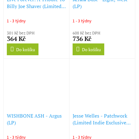
Billy Joe Shaver (Limited
(LP)
Indie Edition) (Diamond
Vinyl) (LP)
1 - 3 týdny
1 - 3 týdny
301 Kč bez DPH
608 Kč bez DPH
364 Kč
736 Kč
Do košíku
Do košíku
WISHBONE ASH - Argus
Jesse Welles - Patchwork
(LP)
(Limited Indie Exclusive
Edition) (Sea Blue Vinyl)
(LP)
1 - 3 týdny
1 - 3 týdny