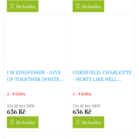
Do košíku
Do košíku
I'M KINGFISHER - GIVE
CORNFIELD, CHARLOTTE
UP TOGETHER (WHITE
- HURTS LIKE HELL
VINYL) (LP)
(CLEAR & YELLOW
SWIRL VINYL) (LP)
2 - 4 týdny
2 - 4 týdny
526 Kč bez DPH
526 Kč bez DPH
636 Kč
636 Kč
Do košíku
Do košíku