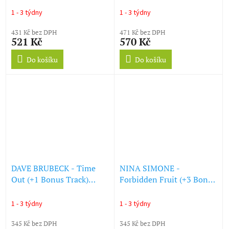
(LP)
1 - 3 týdny
1 - 3 týdny
431 Kč bez DPH
471 Kč bez DPH
521 Kč
570 Kč
Do košíku
Do košíku
DAVE BRUBECK - Time
NINA SIMONE -
Out (+1 Bonus Track)
Forbidden Fruit (+3 Bonus
(Transparent Yellow
Tracks) (Transparent
Vinyl) (LP)
Purple Vinyl) (LP)
1 - 3 týdny
1 - 3 týdny
345 Kč bez DPH
345 Kč bez DPH