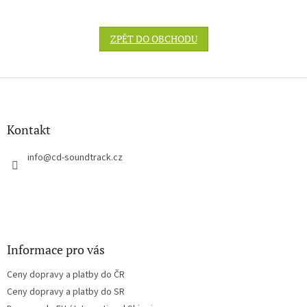
ZPĚT DO OBCHODU
Z
á
p
a
Kontakt
t
í
info
@
cd-soundtrack.cz
Informace pro vás
Ceny dopravy a platby do ČR
Ceny dopravy a platby do SR