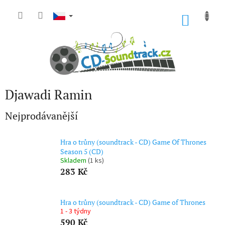
Přejít
na
NÁKU
obsah
KOŠÍK
Djawadi Ramin
Nejprodávanější
Hra o trůny (soundtrack - CD) Game Of Thrones
Season 5 (CD)
Skladem
(1 ks)
283 Kč
Hra o trůny (soundtrack - CD) Game of Thrones
1 - 3 týdny
590 Kč