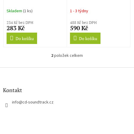
k
Season 5 (CD)
t
Skladem
(1 ks)
1 - 3 týdny
ů
234 Kč bez DPH
488 Kč bez DPH
283 Kč
590 Kč
Do košíku
Do košíku
2
položek celkem
O
v
l
Z
á
á
d
p
a
a
Kontakt
c
t
í
í
info
@
cd-soundtrack.cz
p
r
v
k
y
v