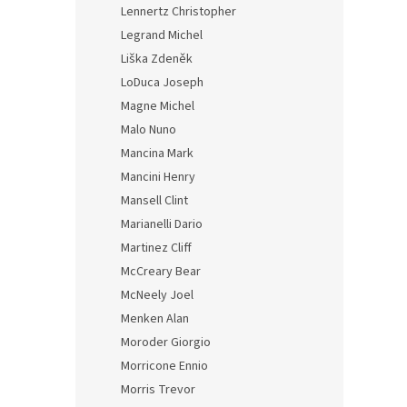
Lennertz Christopher
Legrand Michel
Liška Zdeněk
LoDuca Joseph
Magne Michel
Malo Nuno
Mancina Mark
Mancini Henry
Mansell Clint
Marianelli Dario
Martinez Cliff
McCreary Bear
McNeely Joel
Menken Alan
Moroder Giorgio
Morricone Ennio
Morris Trevor