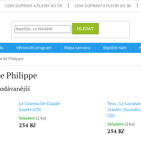
CENY DOPRAVY A PLATBY DO ČR
CENY DOPRAVY A PLATBY DO SR
HLEDAT
du
Věrnostní program
Mapa serveru
Napište nám
arde Philippe
e Philippe
odávanější
Le Cinema De Claude
Tess / Le Locatai
Sautet (CD)
(Sarde) (Soundtra
CD)
Skladem
(1 ks)
Skladem
(2 ks)
254 Kč
254 Kč