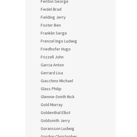
Fenton George
Fiedel Brad
Fielding Jerry
Foster Ben
Franklin Serge
Frenzel Ingo Ludwig
Friedhofer Hugo
Frizzell John
Garcia Anton
Gerrard Lisa
Giacchino Michael
Glass Philip
Glennie-Smith Nick
Gold Murray
Goldenthal Elliot
Goldsmith Jerry
Goransson Ludwig
Gordon Christopher