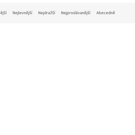
ější
Nejlevnější
Nejdražší
Nejprodávanější
Abecedně
dem
Skladem
inema De Claude Sautet (CD)
Tess / Le Locataire (Sarde)
(Soundtrack - CD)
Skladem
(1 ks)
Skla
č bez DPH
210 Kč bez DPH
 Kč
254 Kč
Do košíku
Do 