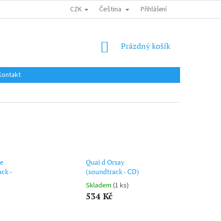
CZK
Čeština
DOPRAVA DO EU / INTERNATIONAL SHIPPING
Přihlášení
OBCHODNÍ PODMÍNKY
NÁKUPNÍ
Prázdný košík
KOŠÍK
Kontakt
re
Quai d Orsay
ck -
(soundtrack - CD)
Skladem
(1 ks)
534 Kč