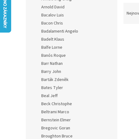
n
Ř
Arnold David
e
a
Nejnov
Bacalov Luis
l
z
Bacon Chris
e
Badalamenti Angelo
V
n
Skla
ý
í
Badelt Klaus
p
p
Balfe Lorne
i
r
Banós Roque
s
o
Barr Nathan
p
d
Barry John
r
u
o
Barták Zdeněk
k
d
t
Bates Tyler
u
ů
Beal Jeff
Le C
k
Beck Christophe
t
Beltrami Marco
ů
Bernstein Elmer
Bregovic Goran
210 K
Broughton Bruce
254