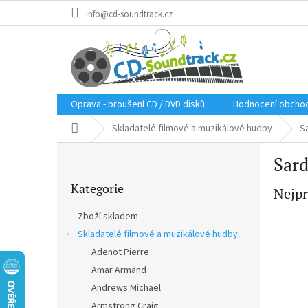
Přejít
info@cd-soundtrack.cz
na
obsah
Oprava - broušení CD / DVD disků
Hodnocení obcho
Domů
Skladatelé filmové a muzikálové hudby
S
P
Sard
o
Přeskočit
s
Kategorie
kategorie
Nejpr
t
r
Zboží skladem
a
Skladatelé filmové a muzikálové hudby
n
Adenot Pierre
n
í
Amar Armand
p
Andrews Michael
a
Armstrong Craig