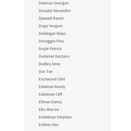
Delerue Georges
Desplat Alexandre
Djawadi Ramin
Doga Yevgeni
Doldinger Klaus
Donaggio Pino
Doyle Patrick
Dudamel Gustavo
Dudley Anne
Dun Tan
Eastwood Clint
Edelman Randy
Eidelman Cliff
Elfman Danny
Ellis Warren
Endelman Stephen
Eshkeri Ilan