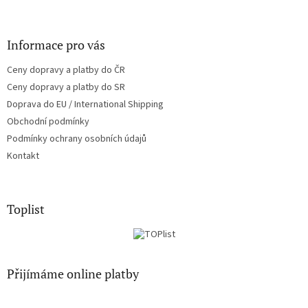
y
v
ý
Informace pro vás
p
i
Ceny dopravy a platby do ČR
s
u
Ceny dopravy a platby do SR
Doprava do EU / International Shipping
Obchodní podmínky
Podmínky ochrany osobních údajů
Kontakt
Toplist
Přijímáme online platby