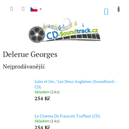
Přejít
na
NÁKU
obsah
KOŠÍK
Delerue Georges
Nejprodávanější
Jules et Jim / Les Deux Anglaises (Soundtrack -
CD)
Skladem
(2 ks)
254 Kč
Le Cinema De Francois Truffaut (CD)
Skladem
(1 ks)
254 Kč