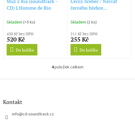
Muž z Ria (soundtrack -
Černý hřebec / Návrat
CD) L'Homme de Rio
černého hřebce
(soundtrack - CD) The
Black Stallion / The Black
Skladem
(>5 ks)
Skladem
(1 ks)
Stallion Returns
430 Kč bez DPH
211 Kč bez DPH
520 Kč
255 Kč
Do košíku
Do košíku
4
položek celkem
O
v
l
Z
á
á
d
p
a
a
Kontakt
c
t
í
í
info
@
cd-soundtrack.cz
p
r
v
k