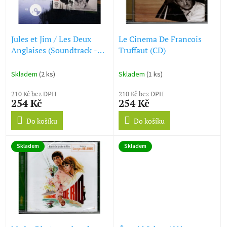
ů
p
r
o
d
Jules et Jim / Les Deux
Le Cinema De Francois
u
Anglaises (Soundtrack -
Truffaut (CD)
k
CD)
t
Skladem
(2 ks)
Skladem
(1 ks)
ů
210 Kč bez DPH
210 Kč bez DPH
254 Kč
254 Kč
Do košíku
Do košíku
Skladem
Skladem