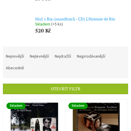
Muž z Ria (soundtrack - CD) L'Homme de Rio
Skladem
(>5 ks)
520 Kč
Ř
a
Nejnovější
Nejlevnější
Nejdražší
Nejprodávanější
z
e
Abecedně
n
í
p
OTEVŘÍT FILTR
r
o
V
d
Skladem
Skladem
ý
u
p
k
i
t
s