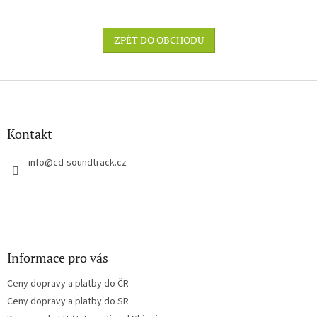
ZPĚT DO OBCHODU
Z
á
p
a
Kontakt
t
í
info
@
cd-soundtrack.cz
Informace pro vás
Ceny dopravy a platby do ČR
Ceny dopravy a platby do SR