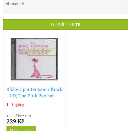
e
Abecedně
n
í
p
OTEVŘÍT FILTR
r
o
V
d
ý
u
p
k
i
t
s
ů
p
r
o
d
Růžový panter (soundtrack
u
- CD) The Pink Panther
k
1 - 3 týdny
Průměrné
t
hodnocení
ů
189 Kč bez DPH
produktu
229 Kč
je
5,0