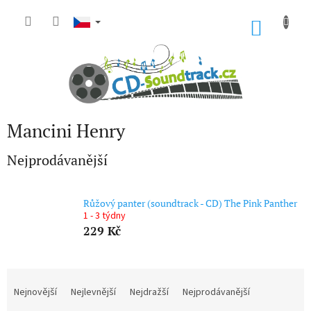
Přejít
na
NÁKU
obsah
KOŠÍK
Mancini Henry
Nejprodávanější
Růžový panter (soundtrack - CD) The Pink Panther
1 - 3 týdny
229 Kč
Ř
a
Nejnovější
Nejlevnější
Nejdražší
Nejprodávanější
z