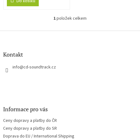
Do košíku
z
5
hvězdiček.
1
položek celkem
O
v
l
Z
á
á
d
p
a
a
Kontakt
c
t
í
í
info
@
cd-soundtrack.cz
p
r
v
k
y
v
ý
Informace pro vás
p
i
Ceny dopravy a platby do ČR
s
u
Ceny dopravy a platby do SR
Doprava do EU / International Shipping