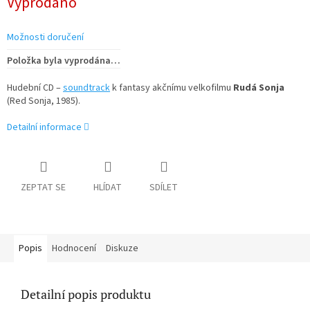
Vyprodáno
cena:
Možnosti doručení
Položka byla vyprodána…
Hudební CD –
soundtrack
k fantasy akčnímu velkofilmu
Rudá Sonja
(Red Sonja, 1985).
Detailní informace
ZEPTAT SE
HLÍDAT
SDÍLET
Popis
Hodnocení
Diskuze
Detailní popis produktu