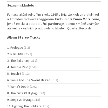
Seznam skladeb:
Fantasy akční velkofilm z roku 1985 s Brigitte Nielsen v titulní roli
a Arnoldem Schwarzeneggerem. Hudbu složil
Ennio Morricone
,
jehož epická a dobrodružná partitura je jednou z méně známých,
ale velmi kvalitních prací. Vydáno labelem Quartet Records.
Album Stereo Tracks
Prologue
(1:28)
Main Title
(2:22)
The Talisman
(1:11)
Temple Raid
(1:58)
Touch It
(1:12)
Sonja And The Sword Master
(1:53)
Varna’s Death
(2:02)
The Gate Of Brytag
(1:49)
Sonja vs. Brytag
(1:15)
Fighting The Soldiers
(3:37)