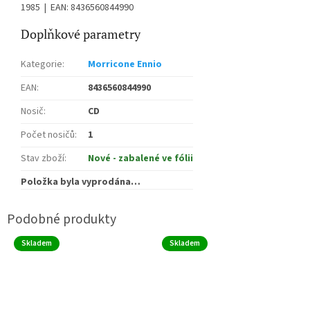
1985 | EAN: 8436560844990
Doplňkové parametry
Kategorie
:
Morricone Ennio
EAN
:
8436560844990
Nosič
:
CD
Počet nosičů
:
1
Stav zboží
:
Nové - zabalené ve fólii
Položka byla vyprodána…
Skladem
Skladem