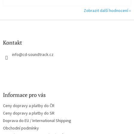
Zobrazit další hodnocení
Z
á
p
a
Kontakt
t
í
info
@
cd-soundtrack.cz
Informace pro vás
Ceny dopravy a platby do ČR
Ceny dopravy a platby do SR
Doprava do EU / International Shipping
Obchodní podmínky