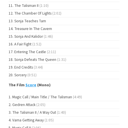
The Talisman II
(1:10)
The Chamber Of Lights
(2:02)
Sonja Teaches Tarn
Treasure In The Cavern
Sonja And Kalidor
(1:46)
A Fair Fight
(1:52)
Entering The Castle
(2:11)
Sonja Defeats The Queen
(1:31)
End Credits
(3:44)
Sorcery
(0:51)
The Film
Score
(Mono)
Magic Call / Main Title / The Talisman
(4:49)
Gedren Attack
(2:05)
The Talisman II / A Way Out
(1:40)
Varna Getting Away
(1:05)
Magic Call II
(2:06)