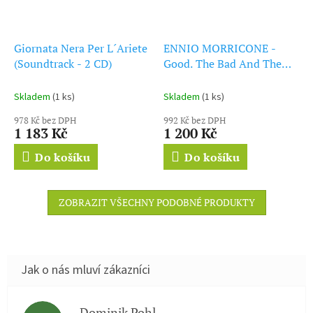
Giornata Nera Per L´Ariete
ENNIO MORRICONE -
(Soundtrack - 2 CD)
Good. The Bad And The
Ugly (Expanded Edition)
(CD)
Skladem
(1 ks)
Skladem
(1 ks)
978 Kč bez DPH
992 Kč bez DPH
1 183 Kč
1 200 Kč
Do košíku
Do košíku
ZOBRAZIT VŠECHNY PODOBNÉ PRODUKTY
Dominik Pohl