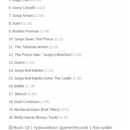
Varna’s Death
(2:02)
Sonja Arrives
(1:59)
Duel I
(1:16)
Broken Promise
(1:54)
Sonja Saves The Prince
(1:13)
The Talisman Arrives
(2:16)
The Prince Asks / Sonja Is Watched
(2:34)
Duel II
(1:33)
Sonja And Kalidor
(1:32)
Sonja And Kalidor Enter The Castle
(1:30)
Battle
(1:14)
Silence
(1:05)
Duel Continues
(1:56)
Medieval Dawn (End Titles)
(4:32)
Belly Dancer (Bonus Track)
(0:25)
📀 Nosič: CD | Vydavatelství: Quartet Records | Rok vydání: