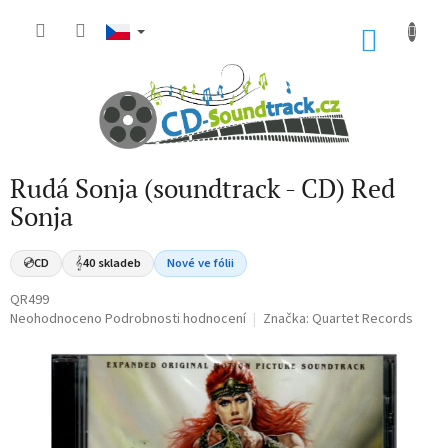
Přejít
na
NÁKU
obsah
KOŠÍK
Rudá Sonja (soundtrack - CD) Red
Sonja
💿
CD
𝄞
40 skladeb
Nové ve fólii
QR499
Průměrné
Neohodnoceno
Podrobnosti hodnocení
Značka:
Quartet Records
hodnocení
produktu
je
0,0
z
5