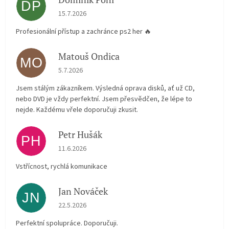
DP
Hodnocení obchodu je 5 z 5 hvězdiček.
15.7.2026
Profesionální přístup a zachránce ps2 her 🔥
Matouš Ondica
MO
Hodnocení obchodu je 5 z 5 hvězdiček.
5.7.2026
Jsem stálým zákazníkem. Výsledná oprava disků, ať už CD,
nebo DVD je vždy perfektní. Jsem přesvědčen, že lépe to
nejde. Každému vřele doporučuji zkusit.
Petr Hušák
PH
Hodnocení obchodu je 5 z 5 hvězdiček.
11.6.2026
Vstřícnost, rychlá komunikace
Jan Nováček
JN
Hodnocení obchodu je 5 z 5 hvězdiček.
22.5.2026
Perfektní spolupráce. Doporučuji.