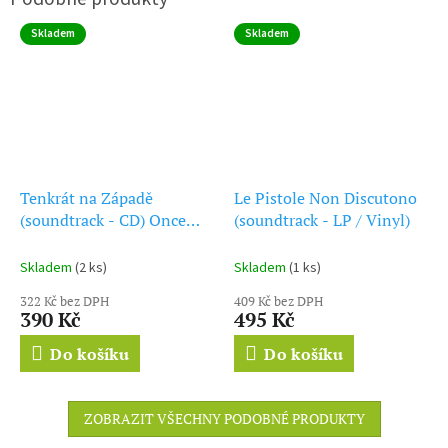
Skladem
Skladem
Tenkrát na Západě
Le Pistole Non Discutono
(soundtrack - CD) Once
(soundtrack - LP / Vinyl)
Upon a Time in the West
Skladem
(2 ks)
Skladem
(1 ks)
322 Kč bez DPH
409 Kč bez DPH
390 Kč
495 Kč
Do košíku
Do košíku
ZOBRAZIT VŠECHNY PODOBNÉ PRODUKTY