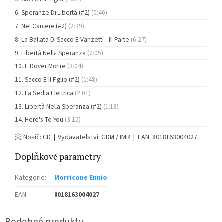
Speranze Di Libertà (#2)
(0:46)
Nel Carcere (#2)
(2:39)
La Ballata Di Sacco E Vanzetti - III Parte
(6:27)
Libertà Nella Speranza
(2:05)
E Dover Morire
(3:04)
Sacco E Il Figlio (#2)
(1:48)
La Sedia Elettrica
(2:01)
Libertà Nella Speranza (#2)
(1:18)
Here's To You
(3:10)
📀 Nosič: CD | Vydavatelství: GDM / IMR | EAN: 8018163004027
Doplňkové parametry
Kategorie
:
Morricone Ennio
EAN
:
8018163004027