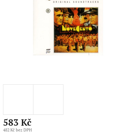
5
hvězdiček.
583 Kč
482 Kč bez DPH