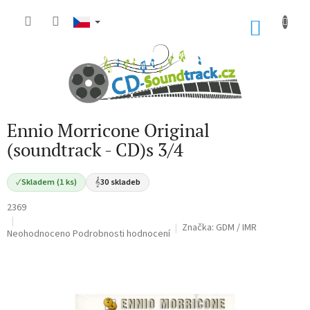
Přejít
na
NÁKU
obsah
KOŠÍK
Ennio Morricone Original
(soundtrack - CD)s 3/4
✓
Skladem (1 ks)
𝄞
30 skladeb
2369
Značka:
GDM / IMR
Průměrné
Neohodnoceno
Podrobnosti hodnocení
hodnocení
produktu
je
0,0
z