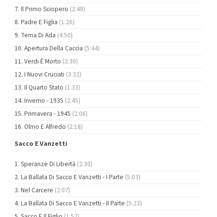
Il Primo Sciopero
(2:48)
Padre E Figlia
(1:26)
Tema Di Ada
(4:50)
Apertura Della Caccia
(5:44)
Verdi È Morto
(2:30)
I Nuovi Cruciati
(3:32)
Il Quarto Stato
(1:33)
Inverno - 1935
(2:45)
Primavera - 1945
(2:06)
Olmo E Alfredo
(2:18)
Sacco E Vanzetti
Speranze Di Libertà
(2:30)
La Ballata Di Sacco E Vanzetti - I Parte
(5:03)
Nel Carcere
(2:07)
La Ballata Di Sacco E Vanzetti - II Parte
(5:23)
Sacco E Il Figlio
(1:52)