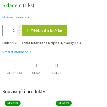
Měrná
Skladem
(1 ks)
cena:
Možnosti doručení
Přidat do košíku
Hudební CD –
Ennio Morricone Originals
, svazky 3 a 4.
Detailní informace
ZEPTAT SE
HLÍDAT
SDÍLET
Související produkty
Skladem
Skladem