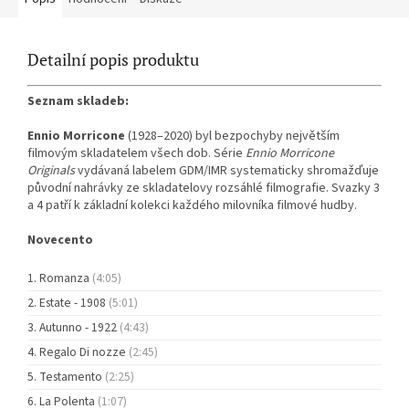
Detailní popis produktu
Seznam skladeb:
Ennio Morricone
(1928–2020) byl bezpochyby největším
filmovým skladatelem všech dob. Série
Ennio Morricone
Originals
vydávaná labelem GDM/IMR systematicky shromažďuje
původní nahrávky ze skladatelovy rozsáhlé filmografie. Svazky 3
a 4 patří k základní kolekci každého milovníka filmové hudby.
Novecento
Romanza
(4:05)
Estate - 1908
(5:01)
Autunno - 1922
(4:43)
Regalo Di nozze
(2:45)
Testamento
(2:25)
La Polenta
(1:07)