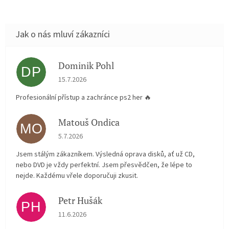
Dominik Pohl
DP
Hodnocení obchodu je 5 z 5 hvězdiček.
15.7.2026
Profesionální přístup a zachránce ps2 her 🔥
Matouš Ondica
MO
Hodnocení obchodu je 5 z 5 hvězdiček.
5.7.2026
Jsem stálým zákazníkem. Výsledná oprava disků, ať už CD,
nebo DVD je vždy perfektní. Jsem přesvědčen, že lépe to
nejde. Každému vřele doporučuji zkusit.
Petr Hušák
PH
Hodnocení obchodu je 5 z 5 hvězdiček.
11.6.2026