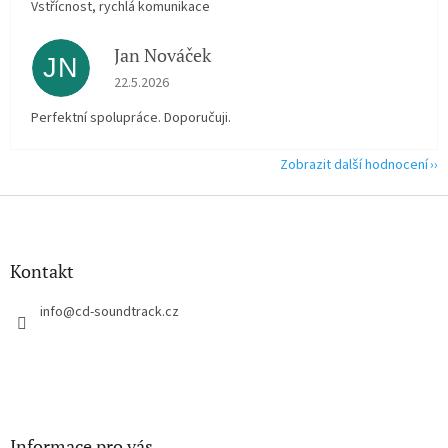
Vstřícnost, rychlá komunikace
Jan Nováček
JN
Hodnocení obchodu je 5 z 5 hvězdiček.
22.5.2026
Perfektní spolupráce. Doporučuji.
Zobrazit další hodnocení
Z
á
p
a
Kontakt
t
í
info
@
cd-soundtrack.cz
Informace pro vás