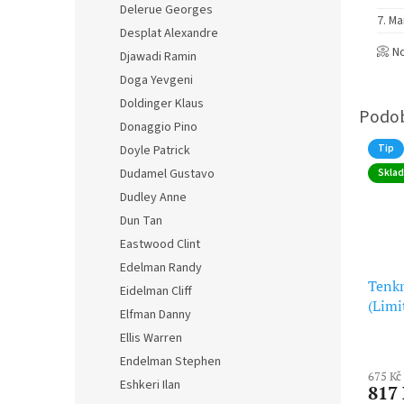
Delerue Georges
Ma
Desplat Alexandre
📀 N
Djawadi Ramin
Doga Yevgeni
Doldinger Klaus
Donaggio Pino
Tip
Doyle Patrick
Skla
Dudamel Gustavo
Dudley Anne
Dun Tan
Eastwood Clint
Edelman Randy
Tenkr
Eidelman Cliff
(Limi
Elfman Danny
Trans
Ellis Warren
una v
Endelman Stephen
Upon 
675 Kč
Eshkeri Ilan
817