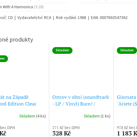
n With A Harmonica
(3:28)
osič: CD | Vydavatelství: RCA | Rok vydání: 1968 | EAN: 0007863547362
Skladem
Skladem
dem
át na Západě
Ostrov v ohni (soundtrack
Giornata
ted Edition Clear
- LP / Vinyl) Burn! /
´Ariete (
parent Vinyl) Cera
Queimada
CD)
Skladem
(4 ks)
Skladem
(1 ks)
olta il West - Once
a Time in the West
 bez DPH
271 Kč bez DPH
978 Kč bez
 Kč
328 Kč
1 183 