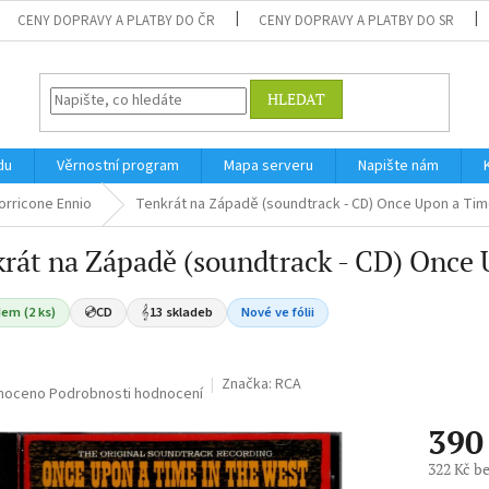
CENY DOPRAVY A PLATBY DO ČR
CENY DOPRAVY A PLATBY DO SR
HLEDAT
du
Věrnostní program
Mapa serveru
Napište nám
orricone Ennio
Tenkrát na Západě (soundtrack - CD) Once Upon a Tim
rát na Západě (soundtrack - CD) Once 
em (2 ks)
💿
CD
𝄞
13 skladeb
Nové ve fólii
Značka:
RCA
né
noceno
Podrobnosti hodnocení
ní
390
u
322 Kč b