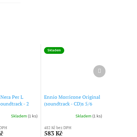
Skladem
Další
produkt
 Nera Per L
Ennio Morricone Original
Soundtrack - 2
(soundtrack - CD)s 5/6
Skladem
(1 ks)
Skladem
(1 ks)
 DPH
482 Kč bez DPH
Kč
583 Kč