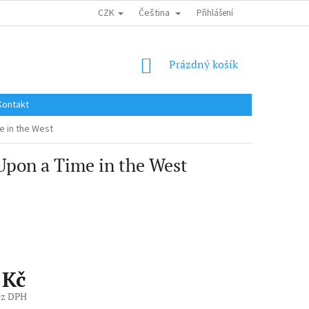
CZK
Čeština
DOPRAVA DO EU / INTERNATIONAL SHIPPING
Přihlášení
OBCHODNÍ PODMÍNKY
NÁKUPNÍ
Prázdný košík
KOŠÍK
Kontakt
e in the West
Upon a Time in the West
 Kč
ez DPH