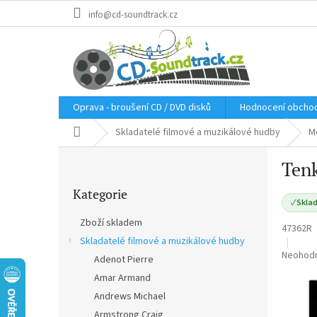
Přejít
info@cd-soundtrack.cz
na
obsah
Oprava - broušení CD / DVD disků
Hodnocení obcho
Domů
Skladatelé filmové a muzikálové hudby
M
P
Tenk
o
Přeskočit
s
Kategorie
kategorie
t
✓
Sklad
r
Zboží skladem
47362R
a
Skladatelé filmové a muzikálové hudby
n
Průměr
Neohod
Adenot Pierre
n
hodnoce
í
Amar Armand
produkt
p
je
Andrews Michael
a
0,0
Armstrong Craig