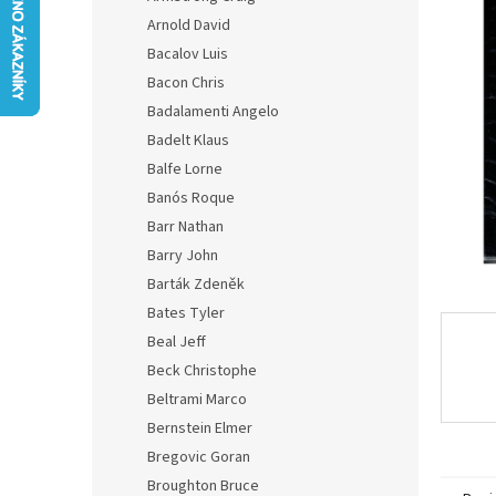
z
n
Arnold David
5
e
hvězdič
Bacalov Luis
l
Bacon Chris
Badalamenti Angelo
Badelt Klaus
Balfe Lorne
Banós Roque
Barr Nathan
Barry John
Barták Zdeněk
Bates Tyler
Beal Jeff
Beck Christophe
Beltrami Marco
Bernstein Elmer
Bregovic Goran
Broughton Bruce