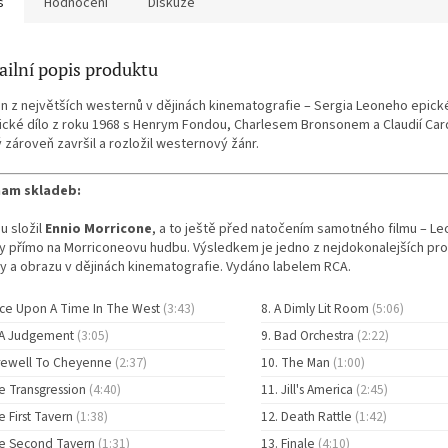
s
Hodnocení
Diskuze
ailní popis produktu
n z největších westernů v dějinách kinematografie – Sergia Leoneho epick
ické dílo z roku 1968 s Henrym Fondou, Charlesem Bronsonem a Claudií Cardi
 zároveň završil a rozložil westernový žánr.
am skladeb:
u složil
Ennio Morricone
, a to ještě před natočením samotného filmu – Leo
y přímo na Morriconeovu hudbu. Výsledkem je jedno z nejdokonalejších pro
y a obrazu v dějinách kinematografie. Vydáno labelem RCA.
ce Upon A Time In The West
(3:43)
A Dimly Lit Room
(5:06)
 A Judgement
(3:05)
Bad Orchestra
(2:22)
rewell To Cheyenne
(2:37)
The Man
(1:00)
e Transgression
(4:40)
Jill's America
(2:45)
e First Tavern
(1:38)
Death Rattle
(1:42)
e Second Tavern
(1:31)
Finale
(4:10)