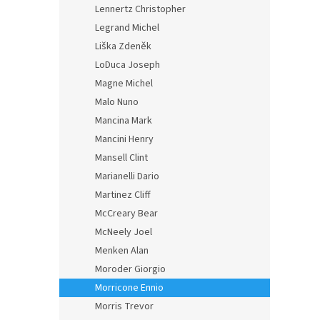
Lennertz Christopher
Legrand Michel
Liška Zdeněk
LoDuca Joseph
Magne Michel
Malo Nuno
Mancina Mark
Mancini Henry
Mansell Clint
Marianelli Dario
Martinez Cliff
McCreary Bear
McNeely Joel
Menken Alan
Moroder Giorgio
Morricone Ennio
Morris Trevor