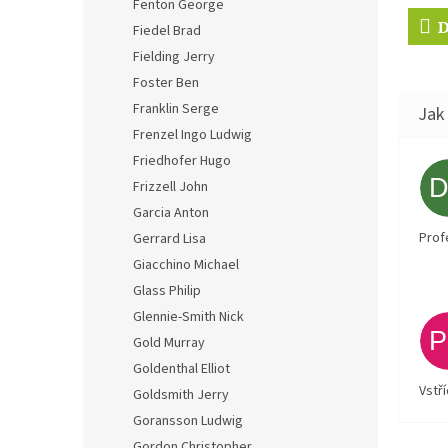
Fenton George
D
Fiedel Brad
Fielding Jerry
Foster Ben
Franklin Serge
Frenzel Ingo Ludwig
Friedhofer Hugo
Frizzell John
Garcia Anton
Prof
Gerrard Lisa
Giacchino Michael
Glass Philip
Glennie-Smith Nick
Gold Murray
Goldenthal Elliot
Vstř
Goldsmith Jerry
Goransson Ludwig
Gordon Christopher