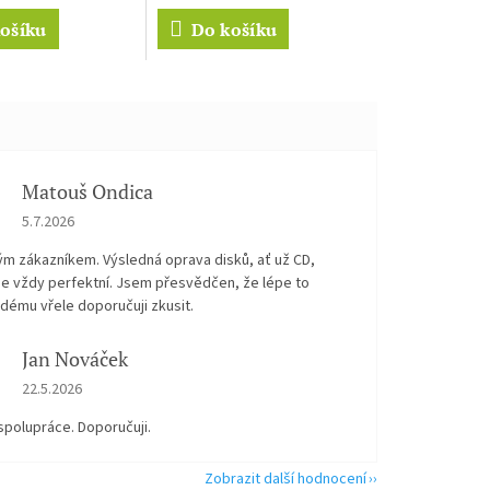
ošíku
Do košíku
Matouš Ondica
Hodnocení obchodu je 5 z 5 hvězdiček.
5.7.2026
ým zákazníkem. Výsledná oprava disků, ať už CD,
je vždy perfektní. Jsem přesvědčen, že lépe to
dému vřele doporučuji zkusit.
Jan Nováček
Hodnocení obchodu je 5 z 5 hvězdiček.
22.5.2026
spolupráce. Doporučuji.
Zobrazit další hodnocení