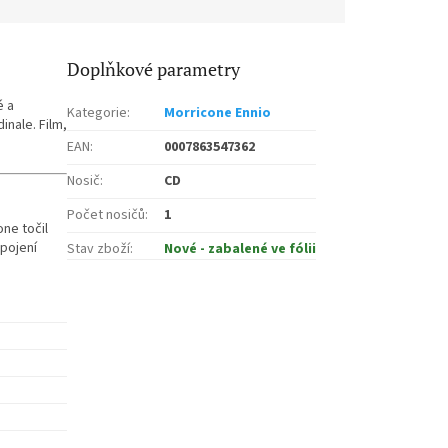
Doplňkové parametry
é a
Kategorie
:
Morricone Ennio
nale. Film,
EAN
:
0007863547362
Nosič
:
CD
Počet nosičů
:
1
ne točil
pojení
Stav zboží
:
Nové - zabalené ve fólii