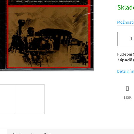
Měrná
Skla
cena:
ek.
Možnosti
Hudební 
Západě
(
Detailní 
TISK