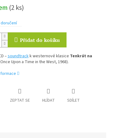
dem
(2 ks)
 doručení
Přidat do košíku
CD –
soundtrack
k westernové klasice
Tenkrát na
Once Upon a Time in the West, 1968).
informace
ZEPTAT SE
HLÍDAT
SDÍLET