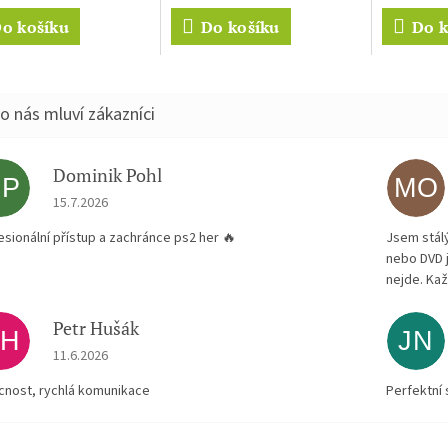
o košíku
Do košíku
Do k
Dominik Pohl
DP
MO
Hodnocení obchodu je 5 z 5 hvězdiček.
15.7.2026
esionální přístup a zachránce ps2 her 🔥
Jsem stál
nebo DVD 
nejde. Kaž
Petr Hušák
PH
JN
Hodnocení obchodu je 5 z 5 hvězdiček.
11.6.2026
ícnost, rychlá komunikace
Perfektní 