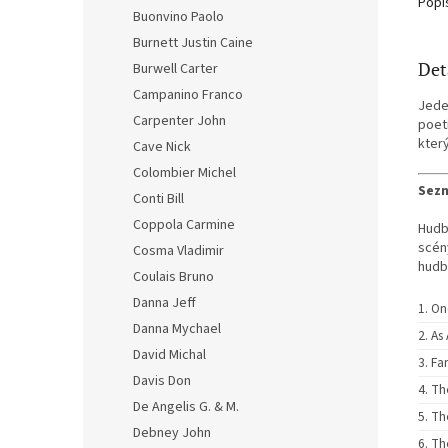
Popi
Buonvino Paolo
Burnett Justin Caine
Det
Burwell Carter
Campanino Franco
Jede
Carpenter John
poet
který
Cave Nick
Colombier Michel
Sezn
Conti Bill
Coppola Carmine
Hudb
scén
Cosma Vladimir
hudb
Coulais Bruno
Danna Jeff
On
Danna Mychael
As
David Michal
Fa
Davis Don
Th
De Angelis G. & M.
Th
Debney John
Th