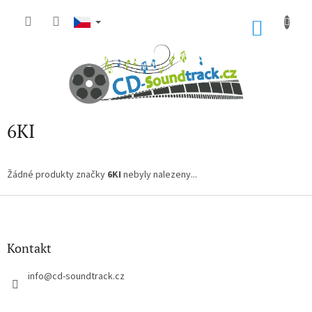
Přejít
na
NÁKU
obsah
KOŠÍK
6KI
Žádné produkty značky
6KI
nebyly nalezeny...
Z
á
p
a
Kontakt
t
í
info
@
cd-soundtrack.cz