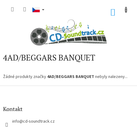
Přejít
na
NÁKU
obsah
KOŠÍK
4AD/BEGGARS BANQUET
Žádné produkty značky
4AD/BEGGARS BANQUET
nebyly nalezeny...
Z
á
p
a
Kontakt
t
í
info
@
cd-soundtrack.cz