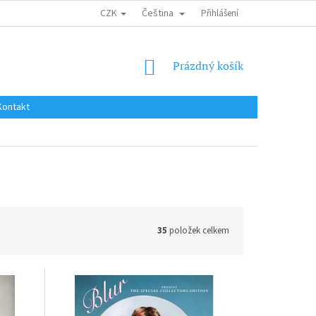
CZK
Čeština
DOPRAVA DO EU / INTERNATIONAL SHIPPING
Přihlášení
OBCHODNÍ PODMÍNKY
NÁKUPNÍ
Prázdný košík
KOŠÍK
Kontakt
35
položek celkem