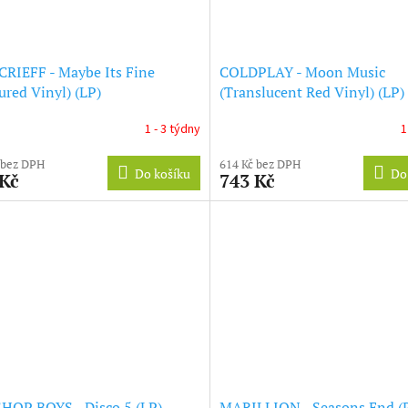
RIEFF - Maybe Its Fine
COLDPLAY - Moon Music
ured Vinyl) (LP)
(Translucent Red Vinyl) (LP)
1 - 3 týdny
1
 bez DPH
614 Kč bez DPH
Do košíku
Do
 Kč
743 Kč
HOP BOYS - Disco 5 (LP)
MARILLION - Seasons End (P