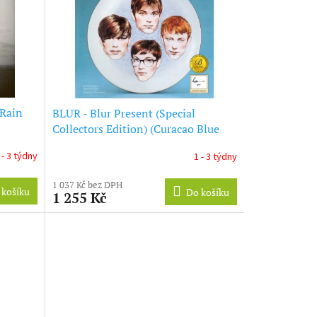
 Rain
BLUR - Blur Present (Special
Collectors Edition) (Curacao Blue
Vinyl) (Rsd 2023) (LP)
 - 3 týdny
1 - 3 týdny
1 037 Kč bez DPH
 košíku
Do košíku
1 255 Kč