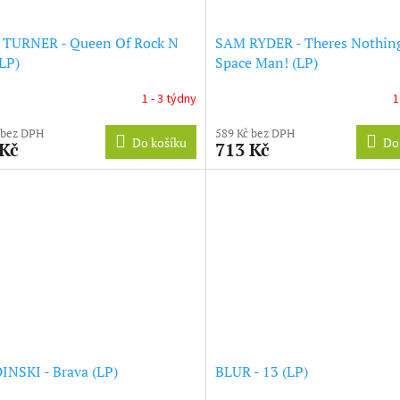
 TURNER - Queen Of Rock N
SAM RYDER - Theres Nothin
(LP)
Space Man! (LP)
1 - 3 týdny
1
 bez DPH
589 Kč bez DPH
Do košíku
Do
 Kč
713 Kč
NSKI - Brava (LP)
BLUR - 13 (LP)