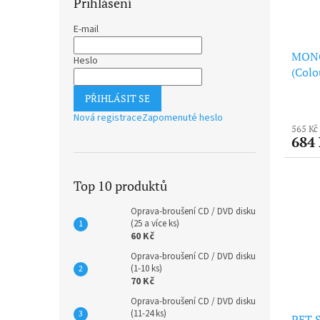
Přihlášení
E-mail
MONC
Heslo
(Colo
PŘIHLÁSIT SE
Nová registrace
Zapomenuté heslo
565 Kč
684
Top 10 produktů
Oprava-broušení CD / DVD disku
(25 a více ks)
60 Kč
Oprava-broušení CD / DVD disku
(1-10 ks)
70 Kč
Oprava-broušení CD / DVD disku
(11-24 ks)
PET S