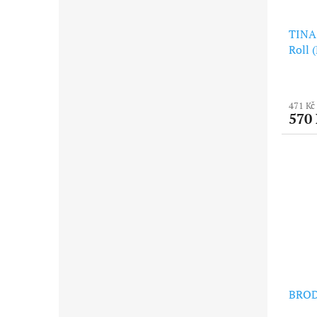
TINA
Roll 
471 Kč
570
BRODI