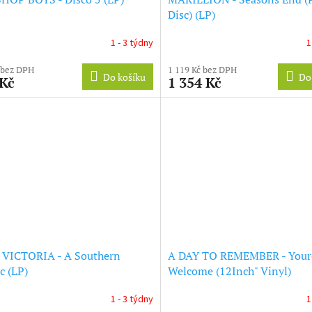
Disc) (LP)
1 - 3 týdny
1
 bez DPH
1 119 Kč bez DPH
Do košíku
Do
 Kč
1 354 Kč
 VICTORIA - A Southern
A DAY TO REMEMBER - Your
c (LP)
Welcome (12Inch" Vinyl)
1 - 3 týdny
1