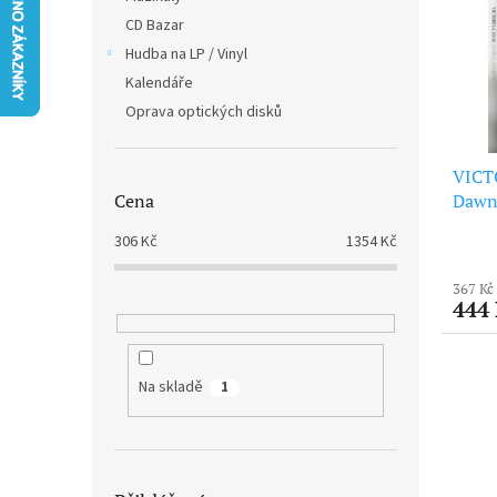
i
r
n
CD Bazar
s
o
e
p
Hudba na LP / Vinyl
d
l
r
u
Kalendáře
o
k
Oprava optických disků
d
t
u
ů
VICT
k
Dawns
Cena
t
ů
306
Kč
1354
Kč
367 Kč
444
Na skladě
1