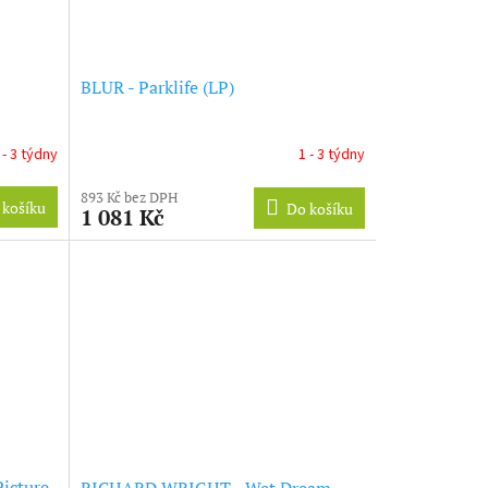
BLUR - Parklife (LP)
 - 3 týdny
1 - 3 týdny
893 Kč bez DPH
 košíku
Do košíku
1 081 Kč
icture
RICHARD WRIGHT - Wet Dream