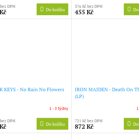
 bez DPH
376 Kč bez DPH
Do košíku
Do
 Kč
455 Kč
 KEYS - No Rain No Flowers
IRON MAIDEN - Death On T
(LP)
1 - 3 týdny
1
 bez DPH
721 Kč bez DPH
Do košíku
Do
 Kč
872 Kč