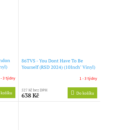
ondon
86TVS - You Dont Have To Be
nyl)
Yourself (RSD 2024) (10Inch" Vinyl)
 - 3 týdny
1 - 3 týdny
527 Kč bez DPH
 košíku
Do košíku
638 Kč