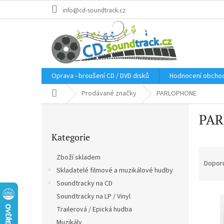
Přejít
info@cd-soundtrack.cz
na
obsah
Oprava - broušení CD / DVD disků
Hodnocení obcho
Domů
Prodávané značky
PARLOPHONE
P
PA
o
Přeskočit
s
Kategorie
kategorie
t
Ř
r
Zboží skladem
a
a
Dopor
Skladatelé filmové a muzikálové hudby
z
n
e
Soundtracky na CD
n
V
n
í
Soundtracky na LP / Vinyl
ý
í
p
Trailerová / Epická hudba
p
p
a
Muzikály