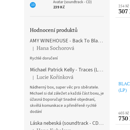
Avatar (soundtrack - CD)
254 Kč
239 Kč
307
Hodnocení produktů
AMY WINEHOUSE - Back To Black (LP)
Hana Sochorová
|
Hodnocení produktu je 5 z 5 hvězdiček.
Rychlé doručení
Michael Patrick Kelly - Traces (Limited Edition) (Premium Box-Set) (LP)
Lucie Kořínková
|
Hodnocení produktu je 5 z 5 hvězdiček.
BLACK
Nádherný box, super věc pro sběratele.
(LP)
Michael si dal záležet a každá část boxu, je
úžasná Doporučuji! Snadné objednaní,
skvělá komunikace a přiměřeně rychlé
dodání
603 Kč
730
Láska nebeská (soundtrack - CD) Love Actually