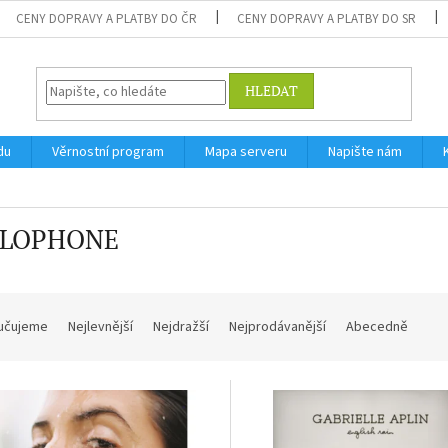
CENY DOPRAVY A PLATBY DO ČR
CENY DOPRAVY A PLATBY DO SR
HLEDAT
du
Věrnostní program
Mapa serveru
Napište nám
RLOPHONE
učujeme
Nejlevnější
Nejdražší
Nejprodávanější
Abecedně