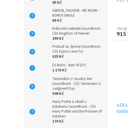
65 Kč
GIBSON, DAUGHN - ME MOAN -
BONUS SINGLE
89 Kč
Království nebeské (soundtrack -
756 Kč
915
CD) Kingdom of Heaven
299 Kč
Probuď se, špione (soundtrack -
CD) Espion Leve-Toi
625 Kč
DJ Bobo - Best Of (LP)
1 179 Kč
Terminátor 2: Soudný den
(soundtrack - CD) Terminator 2:
Judgment Day
549 Kč
Harry Potter a vězeň z
ADIA
Azkabanu (soundtrack - CD)
Gothi
Harry Potter and the Prisoner Of
Azkaban
179 Kč