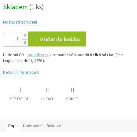
Měrná
Skladem
(1 ks)
cena:
Možnosti doručení
Přidat do košíku
Hudební CD –
soundtrack
k romantické komedii
Velká sázka
(The
Linguini Incident, 1991).
Detailní informace
ZEPTAT SE
HLÍDAT
SDÍLET
Popis
Hodnocení
Diskuze