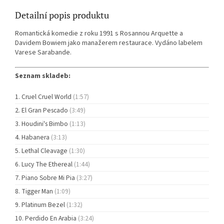
Detailní popis produktu
Romantická komedie z roku 1991 s Rosannou Arquette a
Davidem Bowiem jako manažerem restaurace. Vydáno labelem
Varese Sarabande.
Seznam skladeb:
Cruel Cruel World
(1:57)
El Gran Pescado
(3:49)
Houdini's Bimbo
(1:13)
Habanera
(3:13)
Lethal Cleavage
(1:30)
Lucy The Ethereal
(1:44)
Piano Sobre Mi Pia
(3:27)
Tigger Man
(1:09)
Platinum Bezel
(1:32)
Perdido En Arabia
(3:24)