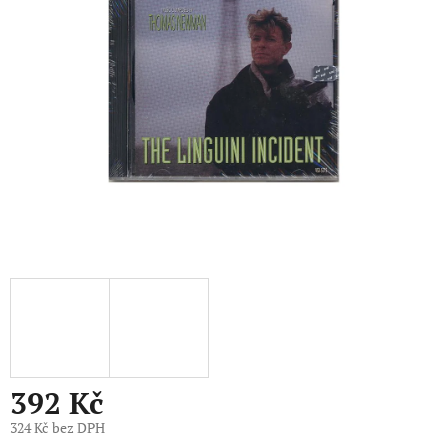
5
hvězdiček.
392 Kč
324 Kč bez DPH