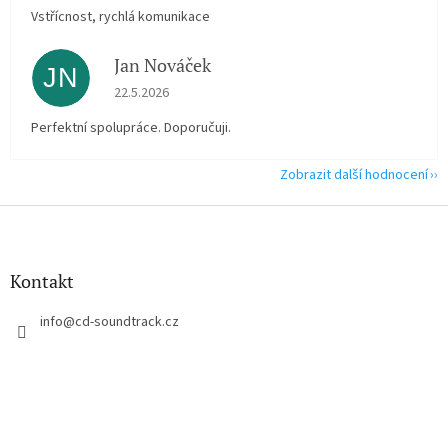
Vstřícnost, rychlá komunikace
Jan Nováček
JN
Hodnocení obchodu je 5 z 5 hvězdiček.
22.5.2026
Perfektní spolupráce. Doporučuji.
Zobrazit další hodnocení
Z
á
p
a
Kontakt
t
í
info
@
cd-soundtrack.cz