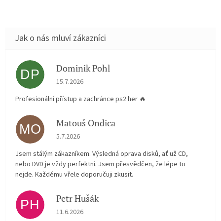
Dominik Pohl
DP
Hodnocení obchodu je 5 z 5 hvězdiček.
15.7.2026
Profesionální přístup a zachránce ps2 her 🔥
Matouš Ondica
MO
Hodnocení obchodu je 5 z 5 hvězdiček.
5.7.2026
Jsem stálým zákazníkem. Výsledná oprava disků, ať už CD,
nebo DVD je vždy perfektní. Jsem přesvědčen, že lépe to
nejde. Každému vřele doporučuji zkusit.
Petr Hušák
PH
Hodnocení obchodu je 5 z 5 hvězdiček.
11.6.2026