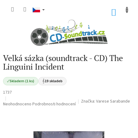
Přejít
na
NÁKU
obsah
KOŠÍK
Velká sázka (soundtrack - CD) The
Linguini Incident
✓
Skladem (1 ks)
𝄞
19 skladeb
1737
Značka:
Varese Sarabande
Průměrné
Neohodnoceno
Podrobnosti hodnocení
hodnocení
produktu
je
0,0
z