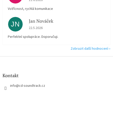
Vstřícnost, rychlá komunikace
Jan Nováček
JN
Hodnocení obchodu je 5 z 5 hvězdiček.
22.5.2026
Perfektní spolupráce. Doporučuji.
Zobrazit další hodnocení
Z
á
p
a
Kontakt
t
í
info
@
cd-soundtrack.cz