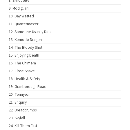
Silhouette
Modigliani
Day Wasted
Quartermaster
Someone Usually Dies
Komodo Dragon
The Bloody Shot
Enjoying Death
The Chimera
Close Shave
Health & Safety
Granborough Road
Tennyson
Enquiry
Breadcrumbs
Skyfall
Kill Them First