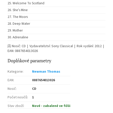
Welcome To Scotland
She's Mine
The Moors
Deep Water
Mother
Adrenaline
📀 Nosič: CD | Vydavatelství: Sony Classical | Rok vydání: 2012 |
EAN: 0887654013026
Doplňkové parametry
Kategorie
:
Newman Thomas
EAN
:
0887654013026
Nosič
:
CD
Počet nosičů
:
1
Stav zboží
:
Nové - zabalené ve fólii