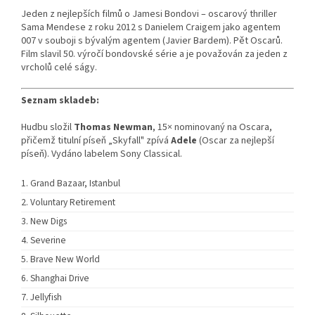
Jeden z nejlepších filmů o Jamesi Bondovi – oscarový thriller
Sama Mendese z roku 2012 s Danielem Craigem jako agentem
007 v souboji s bývalým agentem (Javier Bardem). Pět Oscarů.
Film slavil 50. výročí bondovské série a je považován za jeden z
vrcholů celé ságy.
Seznam skladeb:
Hudbu složil
Thomas Newman
, 15× nominovaný na Oscara,
přičemž titulní píseň „Skyfall" zpívá
Adele
(Oscar za nejlepší
píseň). Vydáno labelem Sony Classical.
Grand Bazaar, Istanbul
Voluntary Retirement
New Digs
Severine
Brave New World
Shanghai Drive
Jellyfish