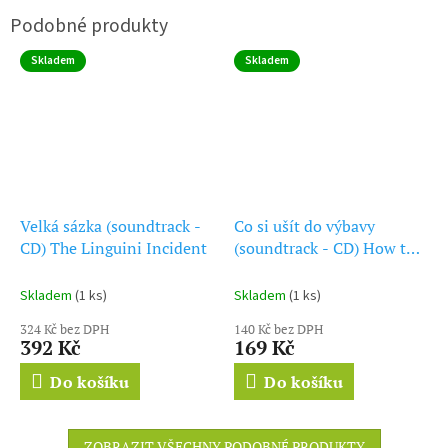
Skladem
Skladem
Velká sázka (soundtrack -
Co si ušít do výbavy
CD) The Linguini Incident
(soundtrack - CD) How to
Make an American Quilt
Skladem
(1 ks)
Skladem
(1 ks)
324 Kč bez DPH
140 Kč bez DPH
392 Kč
169 Kč
Do košíku
Do košíku
ZOBRAZIT VŠECHNY PODOBNÉ PRODUKTY