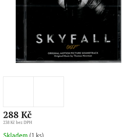
288 Kč
238 Kč bez DPH
Měrná
Skladem
(1 ks)
cena: