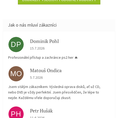
Dominik Pohl
DP
Hodnocení obchodu je 5 z 5 hvězdiček.
15.7.2026
Profesionální přístup a zachránce ps2 her 🔥
Matouš Ondica
MO
Hodnocení obchodu je 5 z 5 hvězdiček.
5.7.2026
Jsem stálým zákazníkem. Výsledná oprava disků, ať už CD,
nebo DVD je vždy perfektní. Jsem přesvědčen, že lépe to
nejde. Každému vřele doporučuji zkusit.
Petr Hušák
PH
Hodnocení obchodu je 5 z 5 hvězdiček.
11.6.2026