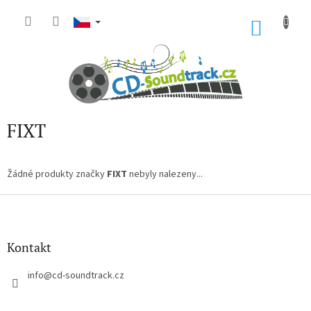
Přejít
na
NÁKU
obsah
KOŠÍK
FIXT
Žádné produkty značky
FIXT
nebyly nalezeny...
Z
á
p
a
Kontakt
t
í
info
@
cd-soundtrack.cz