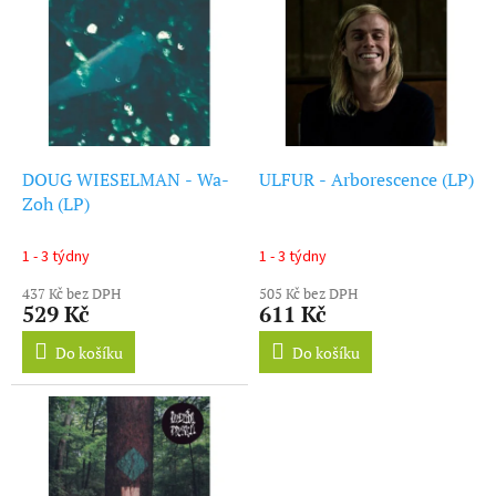
ý
r
p
o
i
d
s
u
p
k
r
t
o
ů
d
DOUG WIESELMAN - Wa-
ULFUR - Arborescence (LP)
u
Zoh (LP)
k
t
1 - 3 týdny
1 - 3 týdny
ů
437 Kč bez DPH
505 Kč bez DPH
529 Kč
611 Kč
Do košíku
Do košíku