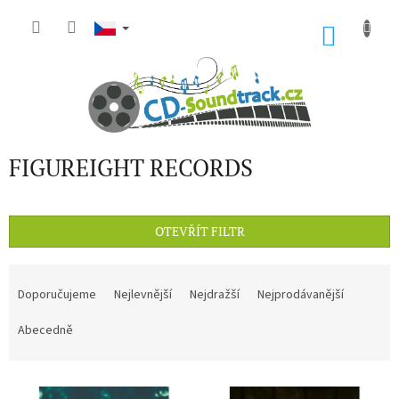
Přejít
na
NÁKU
obsah
KOŠÍK
FIGUREIGHT RECORDS
OTEVŘÍT FILTR
Ř
a
Doporučujeme
Nejlevnější
Nejdražší
Nejprodávanější
z
e
Abecedně
n
í
V
p