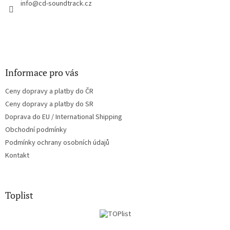
í
info
@
cd-soundtrack.cz
p
r
v
k
y
v
ý
Informace pro vás
p
i
Ceny dopravy a platby do ČR
s
u
Ceny dopravy a platby do SR
Doprava do EU / International Shipping
Obchodní podmínky
Podmínky ochrany osobních údajů
Kontakt
Toplist