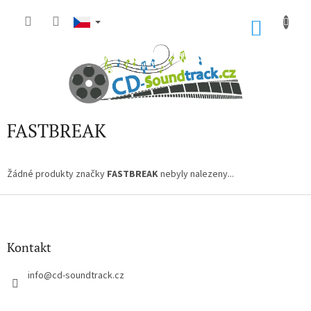
Přejít
na
NÁKU
obsah
KOŠÍK
FASTBREAK
Žádné produkty značky
FASTBREAK
nebyly nalezeny...
Z
á
p
a
Kontakt
t
í
info
@
cd-soundtrack.cz