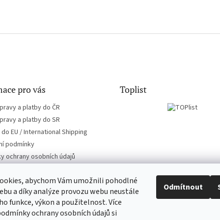
ace pro vás
Toplist
pravy a platby do ČR
pravy a platby do SR
do EU / International Shipping
í podmínky
y ochrany osobních údajů
ookies, abychom Vám umožnili pohodlné
Odmítnout
ebu a díky analýze provozu webu neustále
eho funkce, výkon a použitelnost. Více
CD-hudba.cz
EN-filmy.cz
podmínky ochrany osobních údajů si