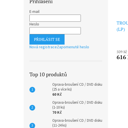
Přihlášení
E-mail
TROU
Heslo
(LP)
PŘIHLÁSIT SE
Nová registrace
Zapomenuté heslo
509 Kč
616
Top 10 produktů
Oprava-broušení CD / DVD disku
(25 a více ks)
60 Kč
Oprava-broušení CD / DVD disku
(1-10 ks)
70 Kč
Oprava-broušení CD / DVD disku
(11-24 ks)