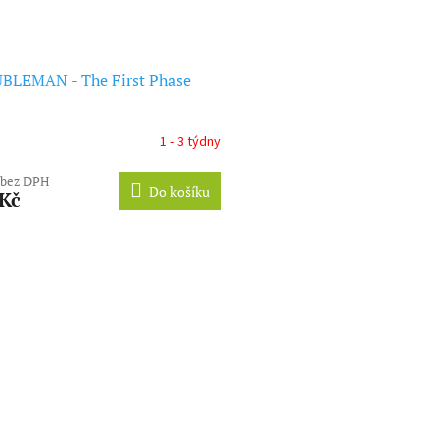
BLEMAN - The First Phase
1 - 3 týdny
 bez DPH
Do košíku
 Kč
O
v
l
á
d
a
c
í
p
r
v