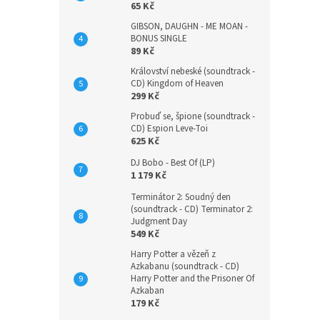
65 Kč
GIBSON, DAUGHN - ME MOAN -
BONUS SINGLE
89 Kč
Království nebeské (soundtrack -
CD) Kingdom of Heaven
299 Kč
Probuď se, špione (soundtrack -
CD) Espion Leve-Toi
625 Kč
DJ Bobo - Best Of (LP)
1 179 Kč
Terminátor 2: Soudný den
(soundtrack - CD) Terminator 2:
Judgment Day
549 Kč
Harry Potter a vězeň z
Azkabanu (soundtrack - CD)
Harry Potter and the Prisoner Of
Azkaban
179 Kč