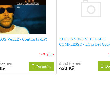
ALESSANDRONI E IL SUO
S VALLE - Contrasts (LP)
COMPLESSO - LOra Del Cock
(Rsd 2025) (LP)
1
1 - 3 týdny
539 Kč bez DPH
 bez DPH
Do
Do košíku
652 Kč
 Kč