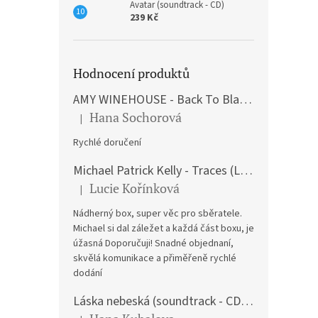
Avatar (soundtrack - CD)
239 Kč
Hodnocení produktů
AMY WINEHOUSE - Back To Black (LP)
Hana Sochorová
|
Hodnocení produktu je 5 z 5 hvězdiček.
Rychlé doručení
Michael Patrick Kelly - Traces (Limited Edition) (Premium Box-Set) (LP)
Lucie Kořínková
|
Hodnocení produktu je 5 z 5 hvězdiček.
Nádherný box, super věc pro sběratele.
Michael si dal záležet a každá část boxu, je
úžasná Doporučuji! Snadné objednaní,
skvělá komunikace a přiměřeně rychlé
dodání
Láska nebeská (soundtrack - CD) Love Actually