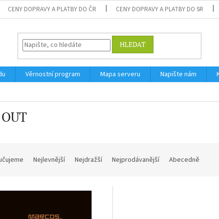
CENY DOPRAVY A PLATBY DO ČR
CENY DOPRAVY A PLATBY DO SR
HLEDAT
du
Věrnostní program
Mapa serveru
Napište nám
 OUT
učujeme
Nejlevnější
Nejdražší
Nejprodávanější
Abecedně