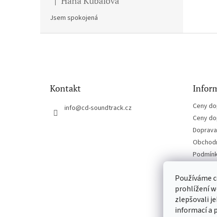
Hana Kubalova
|
Hodnocení produktu je 5 z 5 hvězdiček.
Jsem spokojená
Z
á
p
a
t
Kontakt
Inform
í
Ceny do
info
@
cd-soundtrack.cz
Ceny do
Doprava 
Obchodn
Podmínk
Kontakt
Používáme c
prohlížení w
zlepšovali j
informací a 