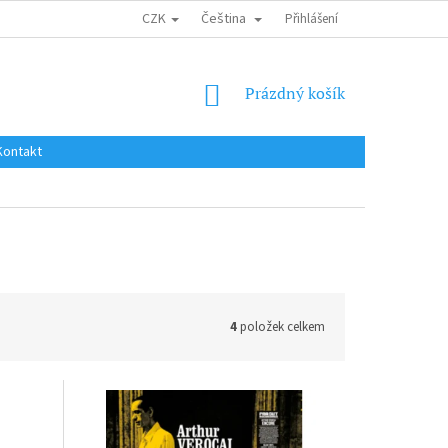
CZK
Čeština
DOPRAVA DO EU / INTERNATIONAL SHIPPING
Přihlášení
OBCHODNÍ PODMÍNKY
NÁKUPNÍ
Prázdný košík
KOŠÍK
Kontakt
4
položek celkem