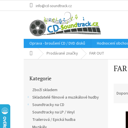
Přejít
info@cd-soundtrack.cz
na
obsah
Oprava - broušení CD / DVD disků
Hodnocení obcho
Domů
Prodávané značky
FAR OUT
P
FAR
o
Přeskočit
s
Kategorie
kategorie
t
Ř
r
Zboží skladem
a
a
Dopor
Skladatelé filmové a muzikálové hudby
z
n
e
Soundtracky na CD
n
V
n
í
Soundtracky na LP / Vinyl
ý
í
p
Trailerová / Epická hudba
p
p
a
Muzikály