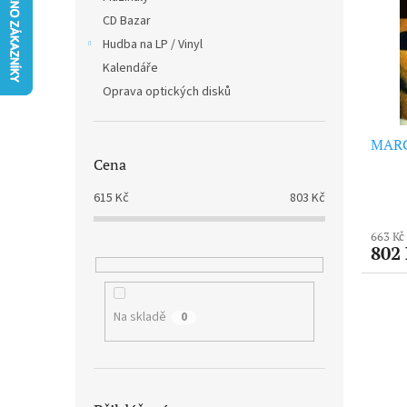
i
r
n
CD Bazar
s
o
e
p
Hudba na LP / Vinyl
d
l
r
u
Kalendáře
o
k
Oprava optických disků
d
t
u
ů
MARCO
k
Cena
t
ů
615
Kč
803
Kč
663 Kč
802
Na skladě
0