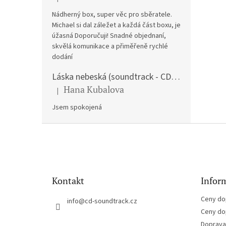
Hodnocení produktu je 5 z 5 hvězdiček.
Nádherný box, super věc pro sběratele.
Michael si dal záležet a každá část boxu, je
úžasná Doporučuji! Snadné objednaní,
skvělá komunikace a přiměřeně rychlé
dodání
Láska nebeská (soundtrack - CD) Love Actually
Hana Kubalova
|
Hodnocení produktu je 5 z 5 hvězdiček.
Jsem spokojená
Z
á
p
a
t
Kontakt
Inform
í
Ceny do
info
@
cd-soundtrack.cz
Ceny do
Doprava 