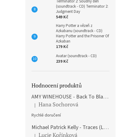
Terminátor 2: Soudný den
(soundtrack - CD) Terminator 2:
Judgment Day
549 Kč
Harry Potter a vězeň z
Azkabanu (soundtrack - CD)
Harry Potter and the Prisoner Of
Azkaban
179 Kč
Avatar (soundtrack - CD)
239 Kč
Hodnocení produktů
AMY WINEHOUSE - Back To Black (LP)
Hana Sochorová
|
Hodnocení produktu je 5 z 5 hvězdiček.
Rychlé doručení
Michael Patrick Kelly - Traces (Limited Edition) (Premium Box-Set) (LP)
Lucie Kořínková
|