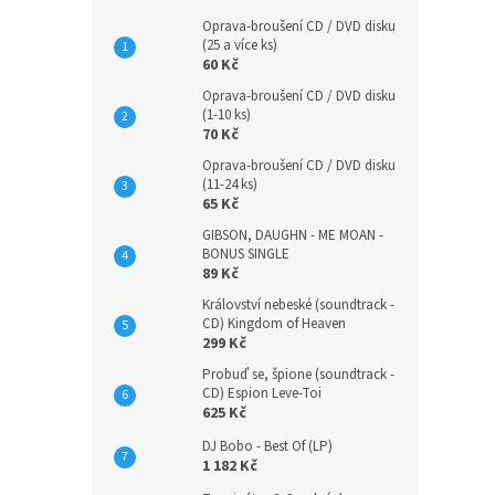
Oprava-broušení CD / DVD disku
(25 a více ks)
60 Kč
Oprava-broušení CD / DVD disku
(1-10 ks)
70 Kč
Oprava-broušení CD / DVD disku
(11-24 ks)
65 Kč
GIBSON, DAUGHN - ME MOAN -
BONUS SINGLE
89 Kč
Království nebeské (soundtrack -
CD) Kingdom of Heaven
299 Kč
Probuď se, špione (soundtrack -
CD) Espion Leve-Toi
625 Kč
DJ Bobo - Best Of (LP)
1 182 Kč