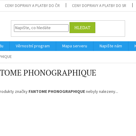
CENY DOPRAVY A PLATBY DO ČR
CENY DOPRAVY A PLATBY DO SR
HLEDAT
du
Věrnostní program
Mapa serveru
Napište nám
HIQUE
NTOME PHONOGRAPHIQUE
rodukty značky
FANTOME PHONOGRAPHIQUE
nebyly nalezeny...