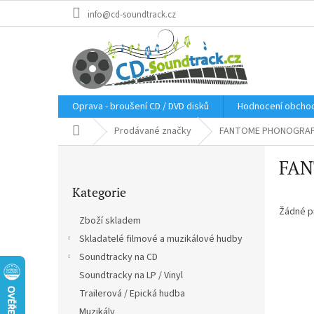
Přejít
info@cd-soundtrack.cz
na
obsah
Oprava - broušení CD / DVD disků
Hodnocení obcho
Domů
Prodávané značky
FANTOME PHONOGRAP
P
FA
o
Přeskočit
s
Kategorie
kategorie
t
r
Žádné p
Zboží skladem
a
Skladatelé filmové a muzikálové hudby
n
Soundtracky na CD
n
í
Soundtracky na LP / Vinyl
p
Trailerová / Epická hudba
a
Muzikály