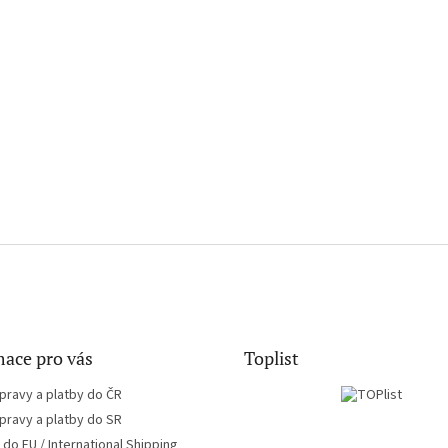
ace pro vás
Toplist
pravy a platby do ČR
pravy a platby do SR
do EU / International Shipping