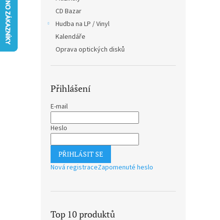
n
CD Bazar
e
Hudba na LP / Vinyl
l
Kalendáře
Oprava optických disků
Přihlášení
E-mail
Heslo
PŘIHLÁSIT SE
Nová registrace
Zapomenuté heslo
Top 10 produktů